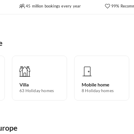
45 million bookings every year
99% Recomm
e
Villa
Mobile home
63
Holiday homes
8
Holiday homes
Europe