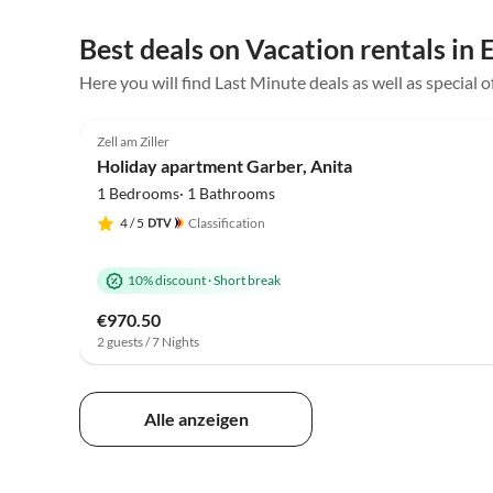
der Urlaub war sehr schön, wir freuen uns aufs
Wiedersehn!
Best deals on Vacation rentals in
Here you will find Last Minute deals as well as special o
5.0
(96)
Zell am Ziller
Holiday apartment Garber, Anita
1 Bedrooms· 1 Bathrooms
4
/ 5
Classification
10% discount
·
Short break
€970.50
2 guests / 7 Nights
Alle anzeigen