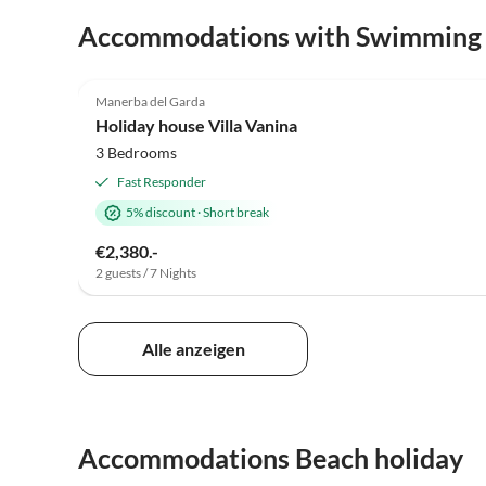
Accommodations with Swimming
4.9
(5)
Manerba del Garda
Holiday house Villa Vanina
3 Bedrooms
Fast Responder
5% discount
·
Short break
€2,380.-
2 guests / 7 Nights
Alle anzeigen
Accommodations Beach holiday