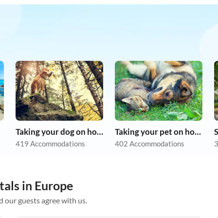
Taking your dog on holiday
Taking your pet on holiday
419 Accommodations
402 Accommodations
3
tals in Europe
d our guests agree with us.