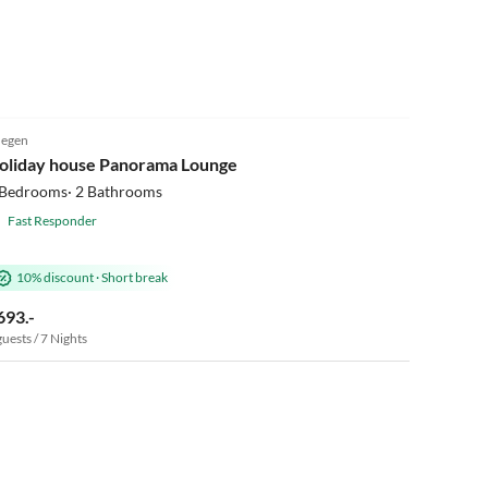
Gastgeber und vielen Dank für die schöne, aber wie
immer zu kurze Zeit!
Virtual
Tour
5.0
(85)
egen
Super Host
oliday house Panorama Lounge
 Bedrooms· 2 Bathrooms
Fast Responder
10% discount
·
Short break
693.-
guests / 7 Nights