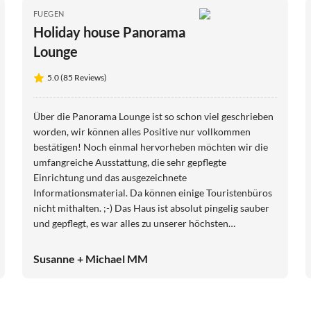
FUEGEN
Holiday house Panorama
Lounge
5.0 (85 Reviews)
Über die Panorama Lounge ist so schon viel geschrieben
worden, wir können alles Positive nur vollkommen
bestätigen! Noch einmal hervorheben möchten wir die
umfangreiche Ausstattung, die sehr gepflegte
Einrichtung und das ausgezeichnete
Informationsmaterial. Da können einige Touristenbüros
nicht mithalten. ;-) Das Haus ist absolut pingelig sauber
und gepflegt, es war alles zu unserer höchsten
Zufriedenheit. Die Gastgeberin ist extrem freundlich,
sehr hilfsbereit und immer sofort erreichbar. Einfach
Susanne + Michael MM
gaaanz toll!!! Wir hatten das Gefühl als Fremde
gekommen zu sein und als Freunde zu gehen. :-) Wir
werden sicherlich unseren Urlaub ausschließlich positiv