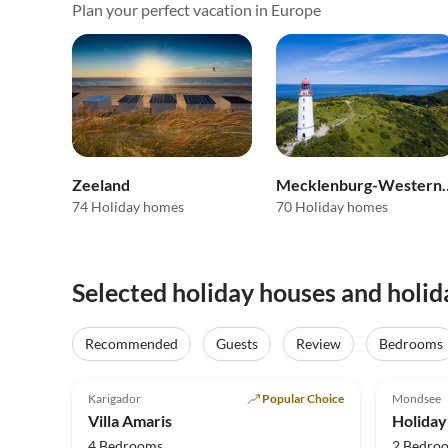
Plan your perfect vacation in Europe
Zeeland
Mecklenburg-We
74 Holiday homes
70 Holiday homes
Selected holiday houses and holi
Recommended
Guests
Review
Bedrooms
4.9
(42)
Top-Listing
5.0
Karigador
Popular Choice
Mondsee
Villa Amaris
Holiday
4 Bedrooms
2 Bedro