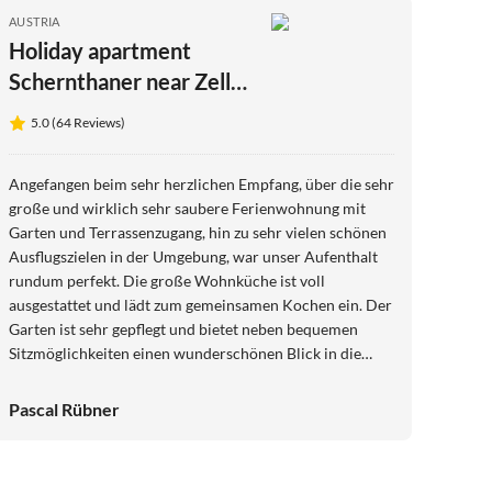
AUSTRIA
Holiday apartment
Schernthaner near Zell
am See, Kaprun
5.0 (64 Reviews)
Angefangen beim sehr herzlichen Empfang, über die sehr
große und wirklich sehr saubere Ferienwohnung mit
Garten und Terrassenzugang, hin zu sehr vielen schönen
Ausflugszielen in der Umgebung, war unser Aufenthalt
rundum perfekt. Die große Wohnküche ist voll
ausgestattet und lädt zum gemeinsamen Kochen ein. Der
Garten ist sehr gepflegt und bietet neben bequemen
Sitzmöglichkeiten einen wunderschönen Blick in die
Berge. Wir wurden von den beiden Gastgebern stets mit
guten Ausflugszielen und Tipps für Wanderungen
Pascal Rübner
versorgt. Unsere Hundeoma war auch herzlich
willkommen und hat genau wie wir den Aufenthalt sehr
genossen. Alles Gute für die beiden sehr herzlichen