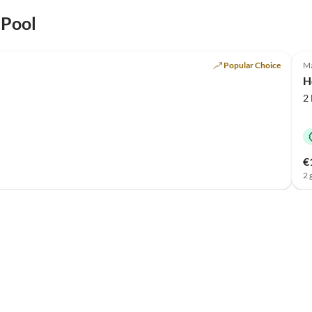
 Pool
Popular Choice
Ma
H
2
€
2 