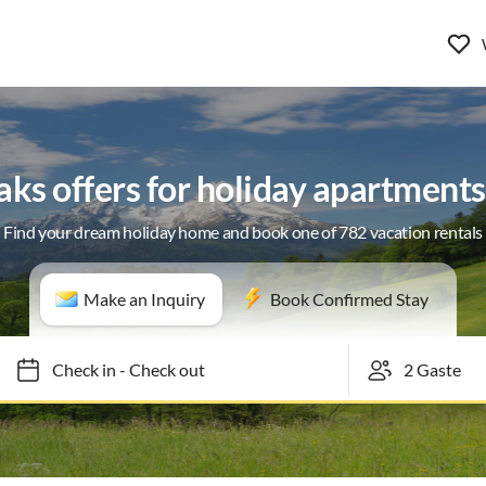
aks offers for holiday apartments
Find your dream holiday home and book one of 782 vacation rentals
Make an Inquiry
Book Confirmed Stay
Check in
-
Check out