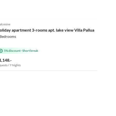
4.6
(2)
lcesine
oliday apartment 3-rooms apt. lake view Villa Pallua
 Bedrooms
5% discount
·
Short break
1,148.-
guests / 7 Nights