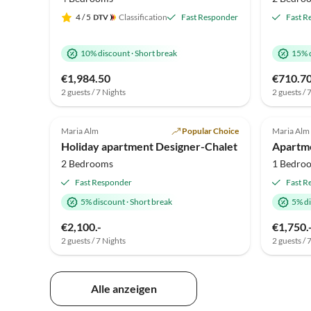
4
/ 5
Classification
Fast Responder
Fast R
10% discount
·
Short break
15% 
€1,984.50
€710.7
2 guests / 7 Nights
2 guests / 
5.0
(1)
Top-Listing
Maria Alm
Popular Choice
Maria Alm
Holiday apartment Designer-Chalet
Apartme
2 Bedrooms
1 Bedro
Fast Responder
Fast R
5% discount
·
Short break
5% d
€2,100.-
€1,750.
2 guests / 7 Nights
2 guests / 
Alle anzeigen