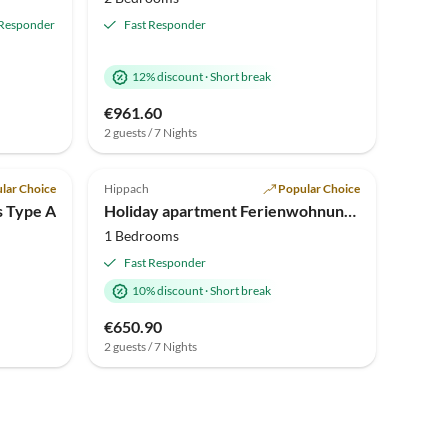
 Responder
Fast Responder
12% discount
·
Short break
€961.60
2 guests / 7 Nights
Top-Listing
Top-Listing
lar Choice
Hippach
Popular Choice
s Type A
Holiday apartment Ferienwohnung Vogelnest
1 Bedrooms
Fast Responder
10% discount
·
Short break
€650.90
2 guests / 7 Nights