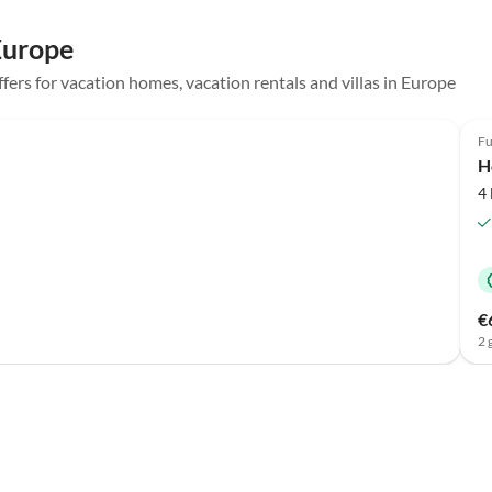
in Erinnerung behalten. Nochmals ganz herzlichen Dank
für diesen wunderschönen Aufenthalt die
 Europe
außergewöhnliche Gastfreundschaft.
ffers for vacation homes, vacation rentals and villas in Europe
Fu
H
4
€
2 