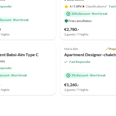
esponder
4
/ 5
Classification
Fast
20% discount
·
Short break
discount
·
Short break
Free cancellation
0
€2,780.-
7 Nights
2 guests / 7 Nights
Top-Listing
Maria Alm
Popu
nt Babsi-Alm Type C
Apartment Designer-chalet
oms
Fast Responder
esponder
iscount
·
Short break
5% discount
·
Short break
-
€1,260.-
7 Nights
2 guests / 7 Nights