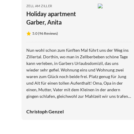
ZELL AM ZILLER
Holiday apartment
Garber, Anita
5.0 (96 Reviews)
Nun wohl schon zum fünften Mal führt uns der Weg ins
Zillertal. Dorthin, wo man in Zellberbeben schöne Tage
kann verleben, in Garbers Urlaubsdomizil, das uns
wieder sehr gefiel. Wohnung eins und Wohnung zwei
waren zum Glück noch beide frei. Platz genug für Jung
und Alt für einen tollen Aufenthalt! Oma, Opa in der
einen, Mutter, Vater mit dem Kleinen in der andern
gingen schlafen, gleichwohl zur Mahlzeit wir uns trafen.
So ging es rege hin und her, Klein-Manu, dem gefiel das
sehr. Diesmal gings nicht hoch zum Berg, denn mit
Christoph Genzel
unserm kleinen Zwerg galts den Spielplatz zu erkunden,
der in Zell ward schnell gefunden. Mal Oma/Opa, dann
die andern, so konnten alle auch mal wandern. Kurzum,