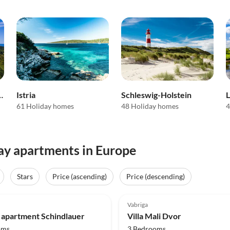
stern Pomerania
Istria
Schleswig-Holstein
61 Holiday homes
48 Holiday homes
4
day apartments in Europe
Stars
Price (ascending)
Price (descending)
(14)
Top-Listing
5.0
(7)
Vabriga
 apartment Schindlauer
Villa Mali Dvor
oms
3 Bedrooms