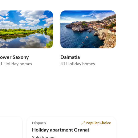
Lower Saxony
Dalmatia
1 Holiday homes
41 Holiday homes
Top-Listing
4.8
(3)
Top-Listing
Hippach
Popular Choice
Holiday apartment Granat
2 Bedrooms