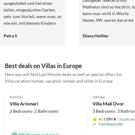
Gastgeber Nektaria und
ausgestattet und hat einen
Mathaios sind so herzlich, d
tollen, eingezäunten Garten,
kann man nicht in Worte
sehr zum Vorteil, wenn man, so
fassen. Wir waren das erste
wie wir, mit kleinen Kindern
Mal auf Kreta und sind sehr
und Hund verreist ist. Die Lage
beeindruckt. Eine interessa
Petra S
Diana Heißler
ist sehr gut, der Strand ist in
Insel mit vielen tollen
wenigen Gehminuten erreicht,
Sehenswürdigkeiten und ein
auch mit dem Auto sind viele
atemberaubenden Landschaf
Städte schnell zu erreichen.
Die Kreter sind so freundlic
Vielen Dank an Fam. Rösen für
Best deals on Villas in Europe
hilfsbereit und fröhlich. Wir
die freundliche und
haben unseren Urlaub sehr
Here you will find Last Minute deals as well as special offers for
informative Kommunikation,
genossen und kommen auf a
Villa vacation homes, vacation rentals and villas in Europe
wir kommen gerne wieder.
Fälle wieder. Herzliche Grü
5.0
(37)
5.0
(7)
Viele Grüße Familie Schoppen
Familie Heißler
Kamilari
Vabriga
Villa Arismari
Villa Mali Dvor
2 Bedrooms· 2 Bathrooms
3 Bedrooms· 3 Bathro
4
/ 5
Classificat
Fast Responder
10% discount
·
Last minute