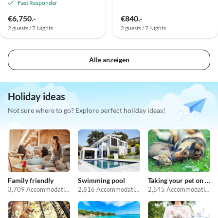
Fast Responder
€6,750.-
€840.-
2 guests / 7 Nights
2 guests / 7 Nights
Alle anzeigen
Holiday ideas
Not sure where to go? Explore perfect holiday ideas!
Family friendly
Swimming pool
Taking your pet on holiday
3,709 Accommodations
2,816 Accommodations
2,545 Accommodations