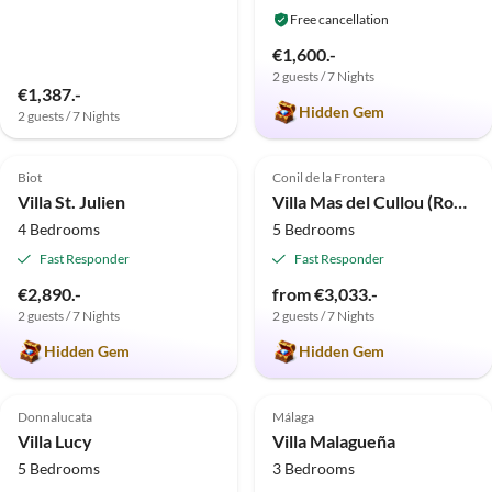
Free cancellation
€1,600.-
2 guests / 7 Nights
€1,387.-
Hidden Gem
2 guests / 7 Nights
4.9
(6)
Top-Listing
5.0
(6)
Top-Listing
Biot
Conil de la Frontera
Villa St. Julien
Villa Mas del Cullou (Roche)
4 Bedrooms
5 Bedrooms
Fast Responder
Fast Responder
€2,890.-
from €3,033.-
2 guests / 7 Nights
2 guests / 7 Nights
Hidden Gem
Hidden Gem
Top-Listing
Top-Listing
Donnalucata
Málaga
Villa Lucy
Villa Malagueña
5 Bedrooms
3 Bedrooms