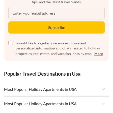
tips, and the latest travel trends.
Subscribe
I would like to regularly receive exclusive and
personalized information and offers related to holiday
properties, real estate, and vacation ideas by email
More
Popular Travel Destinations in Usa
Most Popular Holiday Apartments in USA
Vacation Apartments in USA
Most Popular Holiday Apartments in USA
Vacation Apartments in Florida