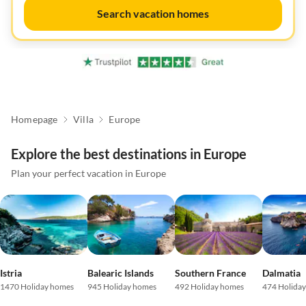
Search vacation homes
Homepage
Villa
Europe
Explore the best destinations in Europe
Plan your perfect vacation in Europe
Istria
Balearic Islands
Southern France
Dalmatia
1470 Holiday homes
945 Holiday homes
492 Holiday homes
474 Holida