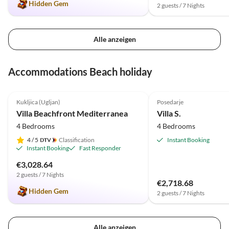
Hidden Gem
2 guests / 7 Nights
Alle anzeigen
Accommodations Beach holiday
5.0
(2)
Kukljica (Ugljan)
Posedarje
Villa Beachfront Mediterranea
Villa S.
4 Bedrooms
4 Bedrooms
4
/ 5
Classification
Instant Booking
Instant Booking
Fast Responder
€3,028.64
2 guests / 7 Nights
€2,718.68
Hidden Gem
2 guests / 7 Nights
Alle anzeigen