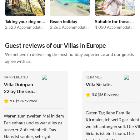
Taking your dog on holiday
Beach holiday
Suitable for those with allergies
2,523 Accommodations
2,261 Accommodations
1,050 Accommodations
Guest reviews of our Villas in Europe
We believe in delivering the best holiday experience and our guests
agree with us.
KAMPERLAND
KERAMES
Villa Duinpan
Villa Siriatis
22 by the sea
5.0 (56 Reviews)
in De Banjaard
5.0 (59 Reviews)
Guten Tag liebe Familie
Waren zum zweiten Mal in dem
Kirmaier, ich weiß gar nicht
Ferienhaus und es war alles zu
wo ich anfangen soll. Die Vil
unserer Zufriedenheit. Das
Siriatis ist ein Traum. Die
Haus ist sauber, sehr gut