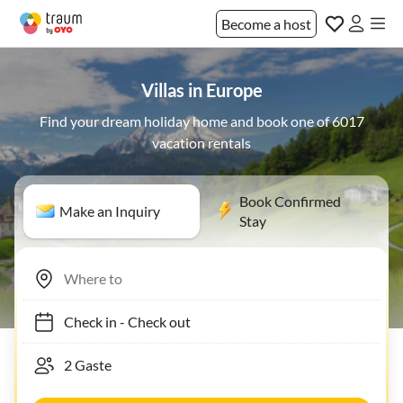
Become a host
Villas in Europe
Find your dream holiday home and book one of 6017
vacation rentals
Book Confirmed
Make an Inquiry
Stay
Check in
-
Check out