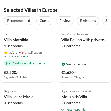
Selected Villas in Europe
Recommended
Guests
Review
Bedrooms
Sta
5.0
(29)
Top-Listing
5.0
(16)
Top-Listing
Tar
San Vito dei Normanni
Villa Mathilda
Villa Pallino with private pool
4 Bedrooms
2 Bedrooms
3
/ 5
Classification
Fast Responder
10% discount
·
Last minute
Free cancellation
€2,520.-
€1,620.-
2 guests / 7 Nights
2 guests / 7 Nights
4.8
(8)
Top-Listing
4.8
(7)
Top-Listing
Bagheria
Agia Paraskevi (Samos)
Villa Laura Marie
Mouzakis Villa
3 Bedrooms
2 Bedrooms
Fast Responder