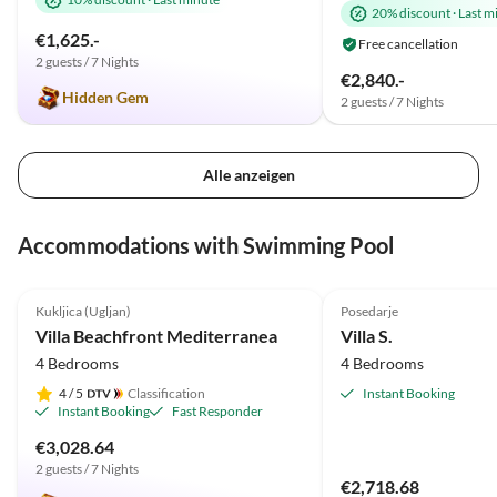
20% discount
·
Last m
€1,625.-
Free cancellation
2 guests / 7 Nights
€2,840.-
Hidden Gem
2 guests / 7 Nights
Alle anzeigen
Accommodations with Swimming Pool
5.0
(2)
Kukljica (Ugljan)
Posedarje
Villa Beachfront Mediterranea
Villa S.
4 Bedrooms
4 Bedrooms
4
/ 5
Classification
Instant Booking
Instant Booking
Fast Responder
€3,028.64
2 guests / 7 Nights
€2,718.68