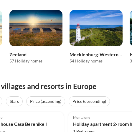
Zeeland
Mecklenburg-Western Pomerania
I
57 Holiday homes
54 Holiday homes
3
villages and resorts in Europe
Stars
Price (ascending)
Price (descending)
(9)
Top-Listing
4.5
(8)
no
Montaione
 house Casa Berenike I
oms
1 Bedrooms