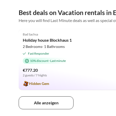
Best deals on Vacation rentals in
Here you will find Last Minute deals as well as special o
5.0
(4)
Bad Sachsa
Holiday house Blockhaus 1
2 Bedrooms· 1 Bathrooms
Fast Responder
10% discount
·
Last minute
€777.20
2 guests / 7 Nights
Hidden Gem
Alle anzeigen