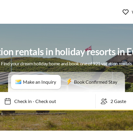
ion rentals in holiday resorts in 
Find your dream holiday home and book one of 921 vacation rentals
Make an Inquiry
Book Confirmed Stay
Check in
-
Check out