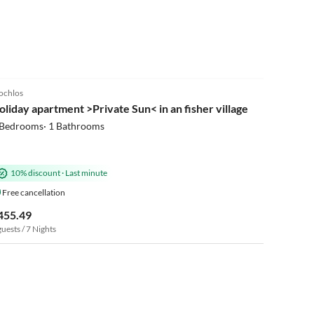
5.0
(2)
chlos
oliday apartment >Private Sun< in an fisher village
 Bedrooms· 1 Bathrooms
10% discount
·
Last minute
Free cancellation
455.49
guests / 7 Nights