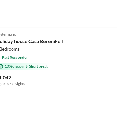
5.0
(9)
stermano
oliday house Casa Berenike I
 Bedrooms
Fast Responder
10% discount
·
Short break
1,047.-
guests / 7 Nights