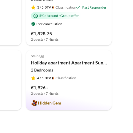
3
/ 5
Classification
Fast Responder
5% discount
·
Group offer
Free cancellation
€1,828.75
2 guests / 7 Nights
Top-Listing
5.0
(1)
Top-Listing
Steinegg
Holiday apartment Apartment Sun, Moon and Stars
2 Bedrooms
4
/ 5
Classification
€1,926.-
2 guests / 7 Nights
Hidden Gem