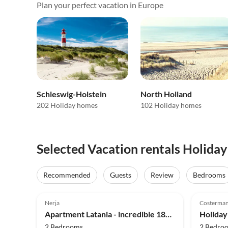
Plan your perfect vacation in Europe
Schleswig-Holstein
North Holland
202 Holiday homes
102 Holiday homes
Selected Vacation rentals Holiday 
Recommended
Guests
Review
Bedrooms
5.0
(23)
Top-Listing
5.0
Nerja
Costerma
Apartment Latania - incredible 180° view
Holiday
2 Bedrooms
2 Bedro