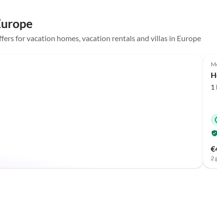
 Europe
ffers for vacation homes, vacation rentals and villas in Europe
Mo
H
1
€
2 