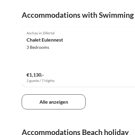
Accommodations with Swimming
5.0
(34)
Aschau in Zillertal
Chalet Eulennest
3 Bedrooms
€1,130.-
2 guests / 7 Nights
Alle anzeigen
Accommodations Beach holiday