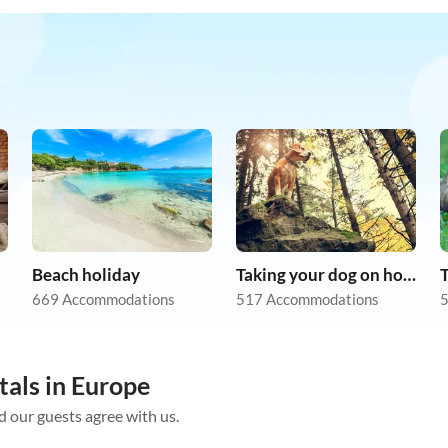
Beach holiday
Taking your dog on holiday
669 Accommodations
517 Accommodations
5
tals in Europe
d our guests agree with us.