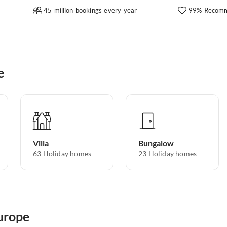
45 million bookings every year
99% Recomm
e
Villa
Bungalow
63
Holiday homes
23
Holiday homes
Europe