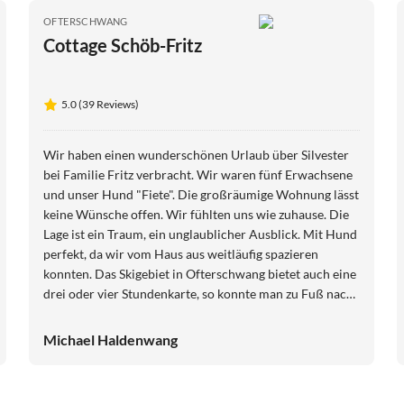
OFTERSCHWANG
Cottage Schöb-Fritz
5.0 (39 Reviews)
Wir haben einen wunderschönen Urlaub über Silvester
bei Familie Fritz verbracht. Wir waren fünf Erwachsene
und unser Hund "Fiete". Die großräumige Wohnung lässt
keine Wünsche offen. Wir fühlten uns wie zuhause. Die
Lage ist ein Traum, ein unglaublicher Ausblick. Mit Hund
perfekt, da wir vom Haus aus weitläufig spazieren
konnten. Das Skigebiet in Ofterschwang bietet auch eine
drei oder vier Stundenkarte, so konnte man zu Fuß nach
Hause gehen und mit dem Hund den Nachmittag
verbringen. Nach Oberstdorf, Sonthofen etc. ist es nicht
Michael Haldenwang
weit. Wir kommen Ende des Jahres wieder und freuen
uns schon.