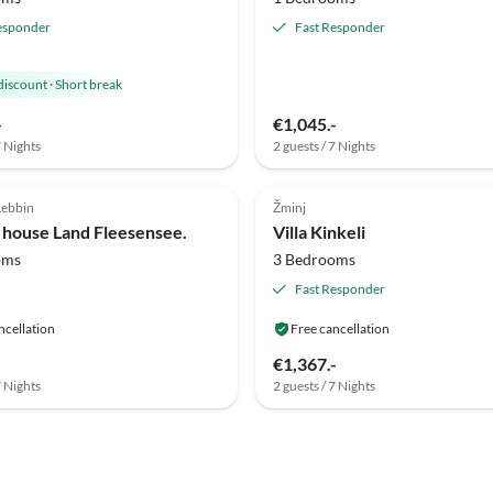
esponder
Fast Responder
discount
·
Short break
-
€1,045.-
7 Nights
2 guests / 7 Nights
(2)
Top-Listing
5.0
(2)
ebbin
Žminj
 house Land Fleesensee.
Villa Kinkeli
oms
3 Bedrooms
Fast Responder
ncellation
Free cancellation
€1,367.-
7 Nights
2 guests / 7 Nights