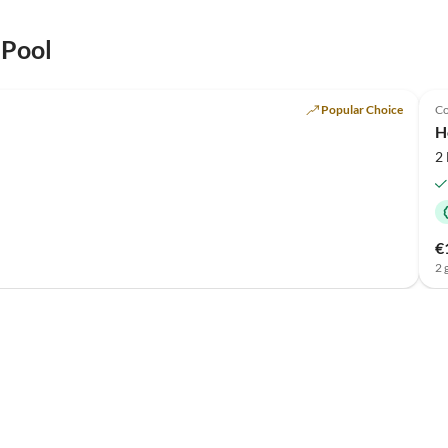
 Pool
Popular Choice
Co
H
2
€
2 