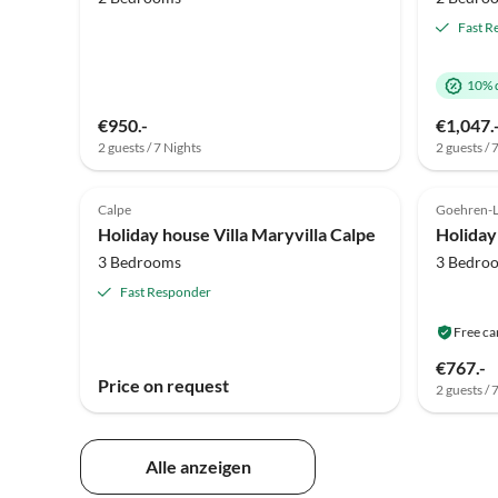
Fast R
10% 
€950.-
€1,047.
2 guests / 7 Nights
2 guests / 
5.0
(2)
Top-Listing
4.6
Calpe
Goehren-L
Holiday house Villa Maryvilla Calpe
Holiday
3 Bedrooms
3 Bedro
Fast Responder
Free ca
€767.-
Price on request
2 guests / 
Alle anzeigen