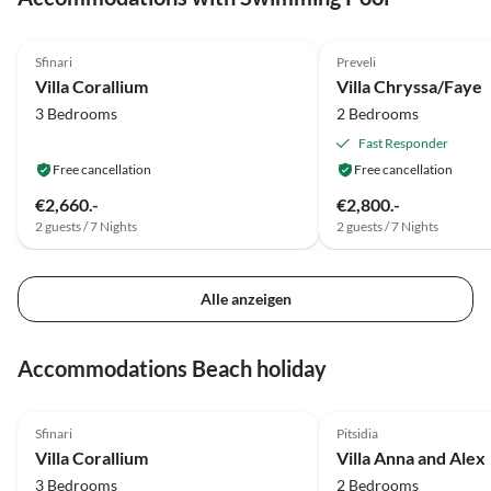
5.0
(28)
5.0
(12)
Sfinari
Preveli
Villa Corallium
Villa Chryssa/Faye
3 Bedrooms
2 Bedrooms
Fast Responder
Free cancellation
Free cancellation
€2,660.-
€2,800.-
2 guests / 7 Nights
2 guests / 7 Nights
Alle anzeigen
Accommodations Beach holiday
5.0
(28)
4.7
(13)
Sfinari
Pitsidia
Villa Corallium
Villa Anna and Alex
3 Bedrooms
2 Bedrooms