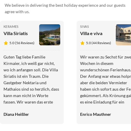
We believe in delivering the best holiday experience and our guests
agree with us.
KERAMES
SIVAS
Villa Siriatis
Villa e viva
5.0 (56 Reviews)
5.0 (44 Reviews)
Guten Tag liebe Familie
Wir waren zu Sechst für zwe
Kirmaier, ich weiß gar nicht,
Wochen in diesem
wo ich anfangen soll. Die Villa
wunderschönen Ferienhaus
Siriatis ist ein Traum. Die
Der Anfang war etwas holpr
Gastgeber Nektaria und
aber die beiden Vermieter
Mathaios sind so herzlich, dass
haben sich sofort aus der F
kann man nicht in Worte
gekümmert. Als Krönung ga
fassen. Wir waren das erste
es eine Einladung für ein
Mal auf Kreta und sind sehr
Abendessen bei Vafis (das b
Diana Heißler
Enrico Mauthner
beeindruckt. Eine interessante
Restaurant in Sivas). Das Ha
Insel mit vielen tollen
mit dem tollen Pool, dem
Sehenswürdigkeiten und einer
Getränkekühlschrank und 