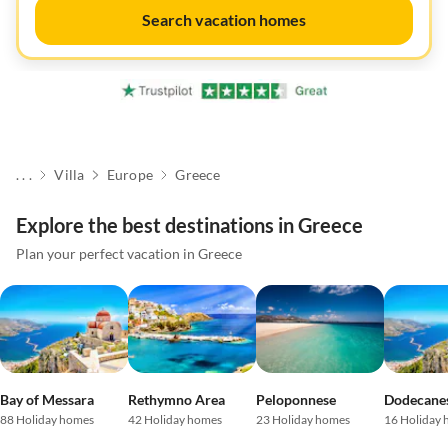
Search vacation homes
. . .
Villa
Europe
Greece
Explore the best destinations in Greece
Plan your perfect vacation in Greece
Bay of Messara
Rethymno Area
Peloponnese
Dodecane
88 Holiday homes
42 Holiday homes
23 Holiday homes
16 Holiday