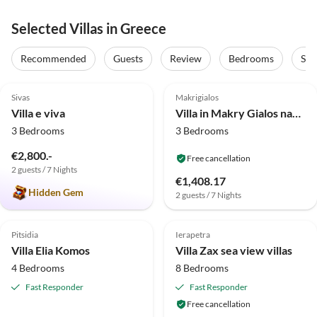
Selected Villas in Greece
Recommended
Guests
Review
Bedrooms
Sta
5.0
(44)
Top-Listing
4.5
(4)
Sivas
Makrigialos
Villa e viva
Villa in Makry Gialos nahe Sandstrand
3 Bedrooms
3 Bedrooms
€2,800.-
Free cancellation
2 guests / 7 Nights
€1,408.17
Hidden Gem
2 guests / 7 Nights
4.8
(1)
Top-Listing
Top-Listing
Pitsidia
Ierapetra
Villa Elia Komos
Villa Zax sea view villas
4 Bedrooms
8 Bedrooms
Fast Responder
Fast Responder
Free cancellation