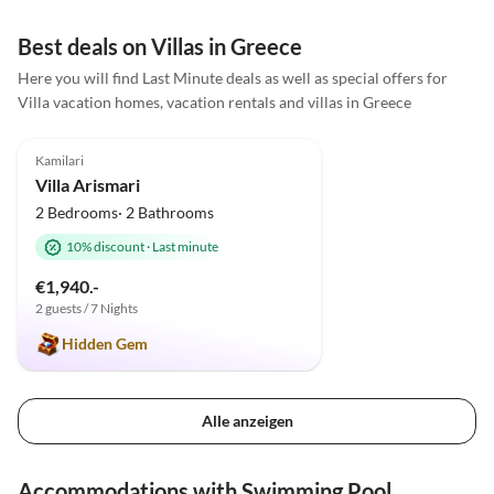
atemberaubenden Landschaft.
Eismaker waren fantastisch.
Die Kreter sind so freundlich,
Einfach die kretische Sonne
Best deals on Villas in Greece
hilfsbereit und fröhlich. Wir
Pool genießen bei stets
Here you will find Last Minute deals as well as special offers for
haben unseren Urlaub sehr
gekühlten Getränken. Das H
Villa vacation homes, vacation rentals and villas in Greece
genossen und kommen auf alle
lässt keine Wünsche übrig.
5.0
(37)
Fälle wieder. Herzliche Grüße
Besonderen Dank auch für d
Familie Heißler
mega-unkomplizierte
Kamilari
Vermittlung der beiden
Villa Arismari
Mietwagen. Einfach nur
2 Bedrooms· 2 Bathrooms
perfekt. Zu guter Letzt ein
10% discount
·
Last minute
besonderer Tip: Für uns das
beste Restaurant in der Näh
€1,940.-
ist das Secret Garden in Psid
2 guests / 7 Nights
(dem Nachbarort. Wir sage
Hidden Gem
vielen lieben Dank für einen
Super-Sonnen-Luxus-Urlaub
Alle anzeigen
Accommodations with Swimming Pool