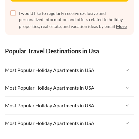
I would like to regularly receive exclusive and
personalized information and offers related to holiday
properties, real estate, and vacation ideas by email
More
Popular Travel Destinations in Usa
Most Popular Holiday Apartments in USA
Vacation Apartments in USA
Most Popular Holiday Apartments in USA
Vacation Apartments in Florida
Vacation Apartments in USA
Most Popular Holiday Apartments in USA
Vacation Apartments in Cape Coral
Vacation Apartments in Florida
Vacation Apartments in New York
Vacation Apartments in USA
Most Popular Holiday Apartments in USA
Vacation Apartments in Cape Coral
Vacation Apartments in California
Vacation Apartments in Florida
Vacation Apartments in New York