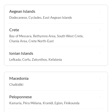
Aegean Islands
Dodecanese
,
Cyclades
,
East Aegean Islands
Crete
Bay of Messara
,
Rethymno Area
,
South West Crete
,
Chania Area
,
Crete North-East
Ionian Islands
Lefkada
,
Corfu
,
Zakynthos
,
Kefalonia
Macedonia
Chalkidiki
Peloponnese
Kamaria
,
Péra Mélana
,
Kranidi
,
Egion
,
Finikounda