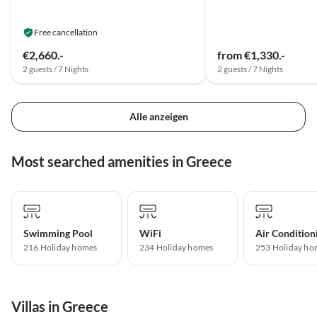
Free cancellation
€2,660.-
from €1,330.-
2 guests / 7 Nights
2 guests / 7 Nights
Alle anzeigen
Most searched amenities in Greece
Swimming Pool
WiFi
Air Condition
216 Holiday homes
234 Holiday homes
253 Holiday ho
Villas in Greece