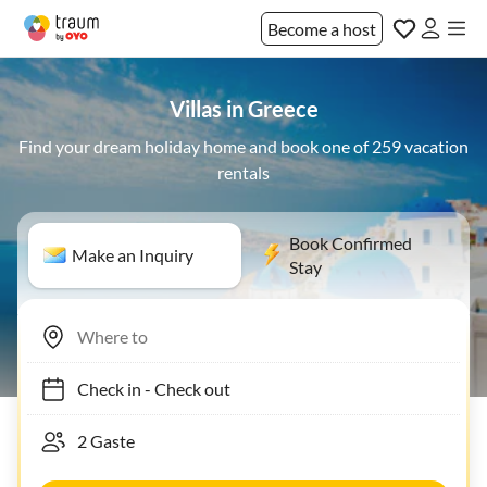
Become a host
Villas in Greece
Find your dream holiday home and book one of 259 vacation
rentals
Book Confirmed
Make an Inquiry
Stay
Check in
-
Check out