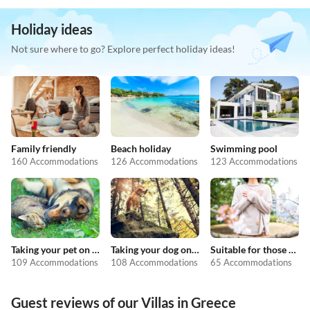
Holiday ideas
Not sure where to go? Explore perfect holiday ideas!
Family friendly
Beach holiday
Swimming pool
160 Accommodations
126 Accommodations
123 Accommodations
Taking your pet on holiday
Taking your dog on holiday
Suitable for those with allergies
109 Accommodations
108 Accommodations
65 Accommodations
Guest reviews of our Villas in Greece