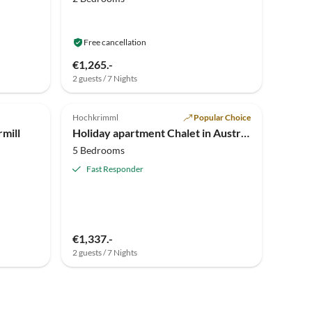
Free cancellation
€1,265.-
2 guests / 7 Nights
Top-Listing
Top-Listing
Hochkrimml
Popular Choice
mill
Holiday apartment Chalet in Austria for 14 person
5 Bedrooms
Fast Responder
€1,337.-
2 guests / 7 Nights