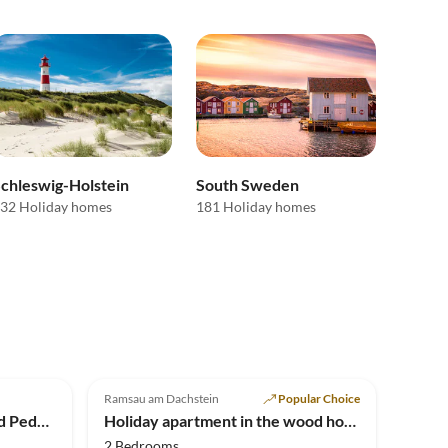
chleswig-Holstein
South Sweden
32 Holiday homes
181 Holiday homes
Top-Listing
5.0
(6)
Top-Listing
Ramsau am Dachstein
Popular Choice
Holiday apartment Hildegard Pedevilla
Holiday apartment in the wood house "Heimat"
2 Bedrooms