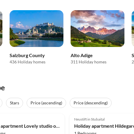
Salzburg County
Alto Adige
S
436 Holiday homes
311 Holiday homes
2
pe
Stars
Price (ascending)
Price (descending)
(12)
Top-Listing
5.0
(6)
Neustift in Stubaital
Holiday apartment Lovely studio on the medieval city wall
oms
1 Bedrooms