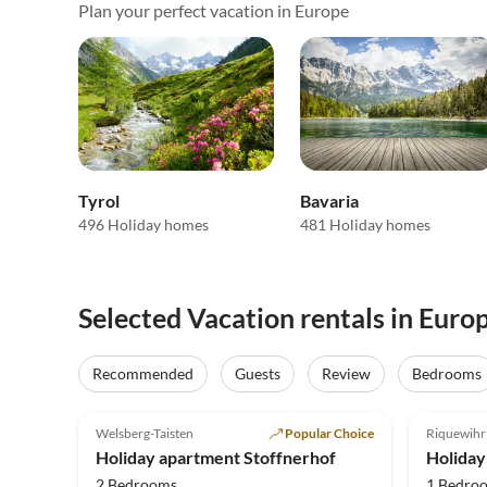
Plan your perfect vacation in Europe
Tyrol
Bavaria
496 Holiday homes
481 Holiday homes
Selected Vacation rentals in Euro
Recommended
Guests
Review
Bedrooms
5.0
(41)
Top-Listing
5.0
Welsberg-Taisten
Popular Choice
Riquewihr
Holiday apartment Stoffnerhof
2 Bedrooms
1 Bedro