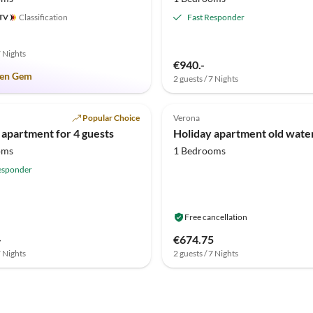
Classification
Fast Responder
7 Nights
€940.-
en Gem
2 guests / 7 Nights
(1)
Top-Listing
Popular Choice
Verona
 Haven
 apartment for 4 guests
Holiday apartment old water
oms
1 Bedrooms
esponder
Free cancellation
-
€674.75
7 Nights
2 guests / 7 Nights