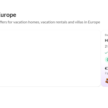
in Erinnerung behalten. Nochmals ganz herzlichen Dank
für diesen wunderschönen Aufenthalt die
 Europe
außergewöhnliche Gastfreundschaft.
ffers for vacation homes, vacation rentals and villas in Europe
Top-Listing
Ba
H
2
€
2 