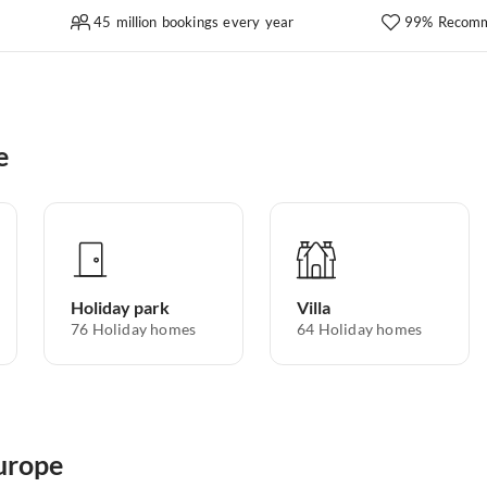
45 million bookings every year
99% Recomm
e
Holiday park
Villa
76
Holiday homes
64
Holiday homes
Europe