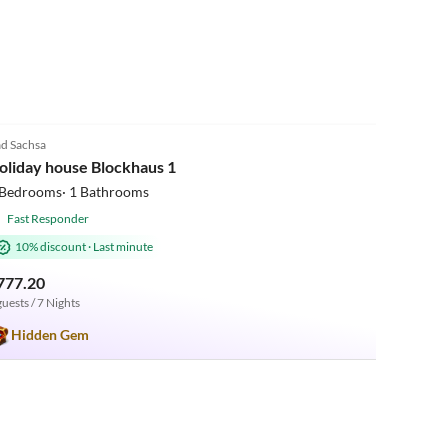
5.0
(4)
d Sachsa
oliday house Blockhaus 1
 Bedrooms· 1 Bathrooms
Fast Responder
10% discount
·
Last minute
777.20
guests / 7 Nights
Hidden Gem