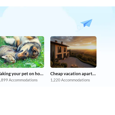
Taking your pet on holiday
Cheap vacation apartments
,899 Accommodations
1,220 Accommodations