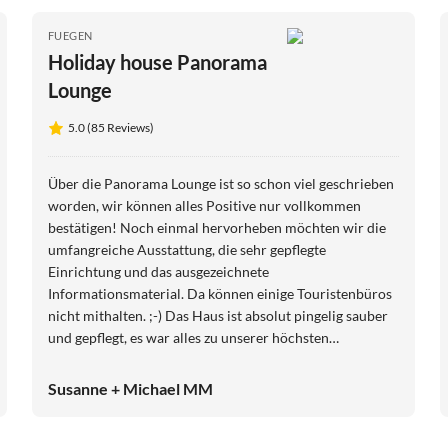
FUEGEN
Holiday house Panorama
Lounge
5.0 (85 Reviews)
Über die Panorama Lounge ist so schon viel geschrieben
worden, wir können alles Positive nur vollkommen
bestätigen! Noch einmal hervorheben möchten wir die
umfangreiche Ausstattung, die sehr gepflegte
Einrichtung und das ausgezeichnete
Informationsmaterial. Da können einige Touristenbüros
nicht mithalten. ;-) Das Haus ist absolut pingelig sauber
und gepflegt, es war alles zu unserer höchsten
Zufriedenheit. Die Gastgeberin ist extrem freundlich,
sehr hilfsbereit und immer sofort erreichbar. Einfach
Susanne + Michael MM
gaaanz toll!!! Wir hatten das Gefühl als Fremde
gekommen zu sein und als Freunde zu gehen. :-) Wir
werden sicherlich unseren Urlaub ausschließlich positiv