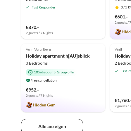
Fast Responder
3
/ 5
€601.-
2 guests / 
€870.-
Hidd
2 guests / 7 Nights
5.0
(1)
Top-Listing
4.3
Au in Vorarlberg
Vintl
Family
Holiday apartment h[AU]sblick
Holiday
3 Bedrooms
2 Bedro
Fast R
10% discount
·
Group offer
Free cancellation
€952.-
2 guests / 7 Nights
€1,760.
Hidden Gem
2 guests / 
Alle anzeigen