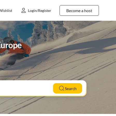
Become a host
Wishlist
Login/Register
 Europe
s
Search