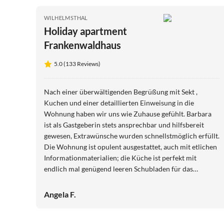
WILHELMSTHAL
Holiday apartment
Frankenwaldhaus
5.0 (133 Reviews)
Nach einer überwältigenden Begrüßung mit Sekt ,
Kuchen und einer detaillierten Einweisung in die
Wohnung haben wir uns wie Zuhause gefühlt. Barbara
ist als Gastgeberin stets ansprechbar und hilfsbereit
gewesen, Extrawünsche wurden schnellstmöglich erfüllt.
Die Wohnung ist opulent ausgestattet, auch mit etlichen
Informationmaterialien; die Küche ist perfekt mit
endlich mal genügend leeren Schubladen für das
Mitgebrachte an Lebensmitteln. Das Wohnzimmer ist
gemütlich eingerichtet im Laura-Ashley-Cottage-Stil; wir
Angela F.
haben wunderbar in dem Bett geschlafen.