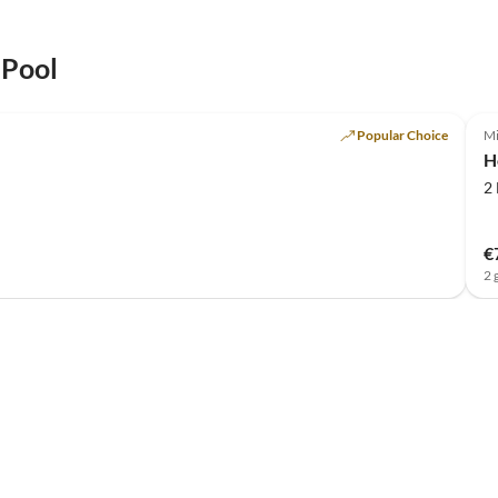
 Pool
Top-Listing
Popular Choice
Mi
H
2
€
2 