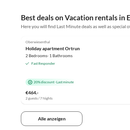
Best deals on Vacation rentals in
Here you will find Last Minute deals as well as special o
5.0
(14)
Oberwiesenthal
Holiday apartment Ortrun
2 Bedrooms· 1 Bathrooms
Fast Responder
20% discount
·
Last minute
€464.-
2 guests / 7 Nights
Alle anzeigen