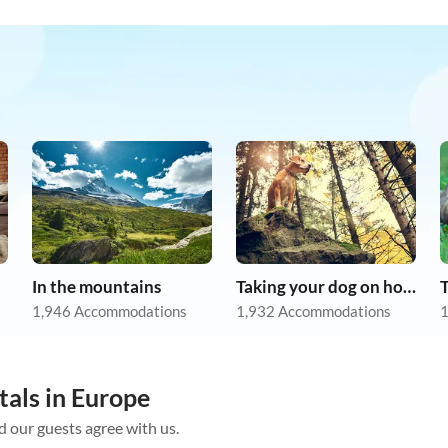
In the mountains
Taking your dog on holiday
1,946 Accommodations
1,932 Accommodations
1
tals in Europe
d our guests agree with us.