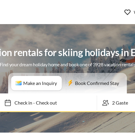
on rentals for skiing holidays in
Find your dream holiday home and book one of 3928 vacation rental
Make an Inquiry
Book Confirmed Stay
Check in
-
Check out