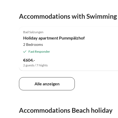
Accommodations with Swimming
5.0
(22)
Bad Salzungen
Super Host
Holiday apartment Pummpälzhof
2 Bedrooms
Fast Responder
€604.-
2 guests / 7 Nights
Alle anzeigen
Accommodations Beach holiday
4.8
(8)