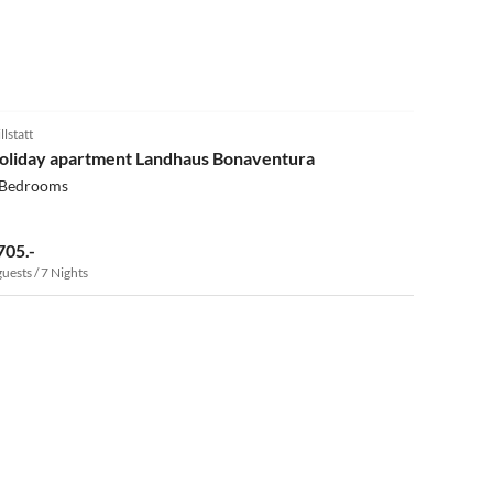
5.0
(13)
llstatt
oliday apartment Landhaus Bonaventura
 Bedrooms
705.-
guests / 7 Nights
4.9
(7)