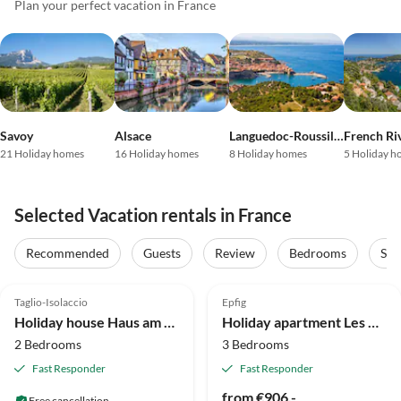
Plan your perfect vacation in France
Savoy
Alsace
Languedoc-Roussillon
French Ri
21 Holiday homes
16 Holiday homes
8 Holiday homes
5 Holiday h
Selected Vacation rentals in France
Recommended
Guests
Review
Bedrooms
Sta
4.1
(51)
5.0
(18)
Top-Listing
Taglio-Isolaccio
Epfig
Holiday house Haus am Flussufer in Folelli
Holiday apartment Les Petits Tisserands "Côté Cour"
2 Bedrooms
3 Bedrooms
Fast Responder
Fast Responder
from €906.-
Free cancellation