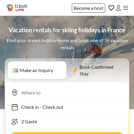
Become a host
Vacation rentals for skiing holidays in France
Find your dream holiday home and book one of 76 vacation
rentals
Book Confirmed
Make an Inquiry
Stay
Check in
-
Check out