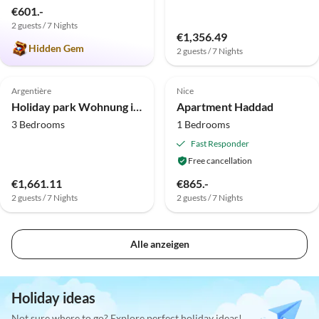
€601.-
2 guests / 7 Nights
€1,356.49
Hidden Gem
2 guests / 7 Nights
4.0
(3)
5.0
(1)
Top-Listing
Argentière
Nice
Holiday park Wohnung in Frankreich nahe Skipisten
Apartment Haddad
3 Bedrooms
1 Bedrooms
Fast Responder
Free cancellation
€1,661.11
€865.-
2 guests / 7 Nights
2 guests / 7 Nights
Alle anzeigen
Holiday ideas
Not sure where to go? Explore perfect holiday ideas!