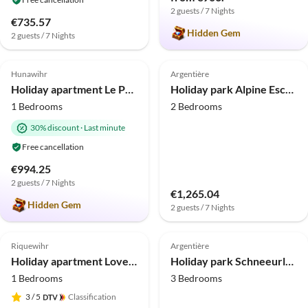
2 guests / 7 Nights
€735.57
Hidden Gem
2 guests / 7 Nights
4.9
(18)
Top-Listing
4.8
(13)
Hunawihr
Argentière
Holiday apartment Le Prévôt
Holiday park Alpine Escape mit Pool und Haustieren
1 Bedrooms
2 Bedrooms
30% discount
·
Last minute
Free cancellation
€994.25
2 guests / 7 Nights
€1,265.04
Hidden Gem
2 guests / 7 Nights
5.0
(12)
Top-Listing
4.0
(8)
Riquewihr
Argentière
Holiday apartment Lovely studio on the medieval city wall
Holiday park Schneeurlaub im malerischen Vallorcine
1 Bedrooms
3 Bedrooms
3
/ 5
Classification