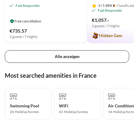
Fast Responder
3
/ 5
Classificat
Fast Responder
€1,057.-
Free cancellation
2 guests / 7 Nights
€735.57
Hidden Gem
2 guests / 7 Nights
Alle anzeigen
Most searched amenities in France
Swimming Pool
WiFi
Air Condition
26 Holiday homes
61 Holiday homes
14 Holiday hom