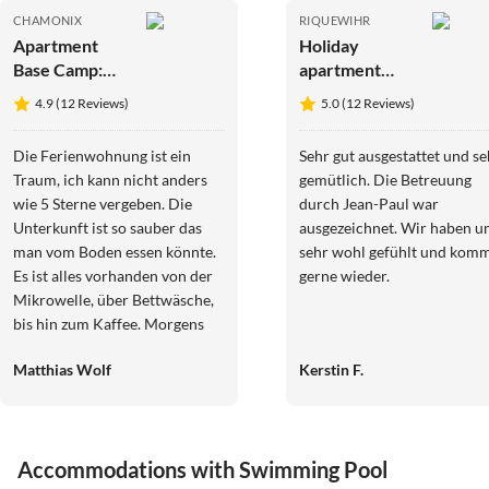
CHAMONIX
RIQUEWIHR
Apartment
Holiday
Base Camp:
apartment
Residence
Lovely studio
4.9 (12 Reviews)
5.0 (12 Reviews)
Ferme de
on the
Montenvers
medieval city
Die Ferienwohnung ist ein
Sehr gut ausgestattet und se
wall
Traum, ich kann nicht anders
gemütlich. Die Betreuung
wie 5 Sterne vergeben. Die
durch Jean-Paul war
Unterkunft ist so sauber das
ausgezeichnet. Wir haben u
man vom Boden essen könnte.
sehr wohl gefühlt und kom
Es ist alles vorhanden von der
gerne wieder.
Mikrowelle, über Bettwäsche,
bis hin zum Kaffee. Morgens
wacht man wirklich mit dem
Matthias Wolf
Kerstin F.
Sonnenaufgang auf wenn man
die Rollos nicht herunter
macht. Das Gefühl hier auf
dem Berg ist einfach so das
Accommodations with Swimming Pool
man über den Dingen steht,