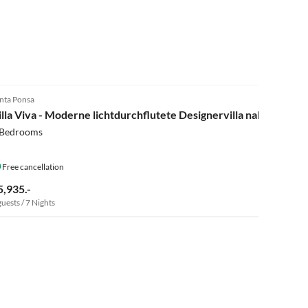
4.8
(6)
nta Ponsa
 Bedrooms
Free cancellation
5,935.-
guests / 7 Nights