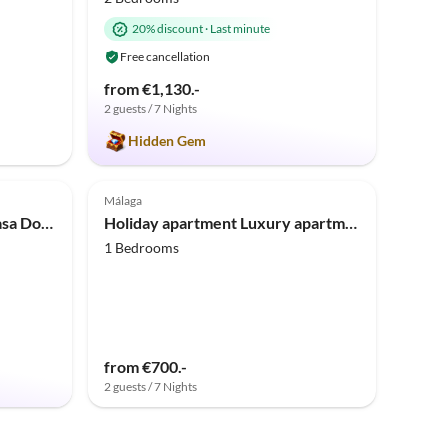
20% discount
·
Last minute
Free cancellation
from €1,130.-
2 guests / 7 Nights
Hidden Gem
Top-Listing
Top-Listing
Málaga
Holiday house Vera Playa Casa Don Carlo
Holiday apartment Luxury apartment
1 Bedrooms
from €700.-
2 guests / 7 Nights