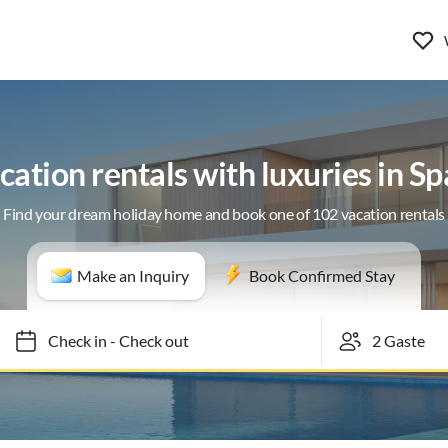
cation rentals with luxuries in Sp
Find your dream holiday home and book one of 102 vacation rentals
Make an Inquiry
Book Confirmed Stay
Check in
-
Check out