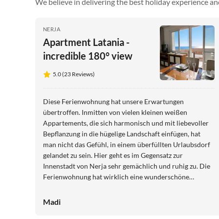
We believe in delivering the best holiday experience an
NERJA
Apartment Latania -
incredible 180° view
5.0 (23 Reviews)
Diese Ferienwohnung hat unsere Erwartungen
übertroffen. Inmitten von vielen kleinen weißen
Appartements, die sich harmonisch und mit liebevoller
Bepflanzung in die hügelige Landschaft einfügen, hat
man nicht das Gefühl, in einem überfüllten Urlaubsdorf
gelandet zu sein. Hier geht es im Gegensatz zur
Innenstadt von Nerja sehr gemächlich und ruhig zu. Die
Ferienwohnung hat wirklich eine wunderschöne
Terrasse, die dazu beiträgt, sofort im Urlaub
anzukommen. Täglich wird man hier mit neuen
Madi
Sonnenauf- und Sonnenuntergängen belohnt. Abends