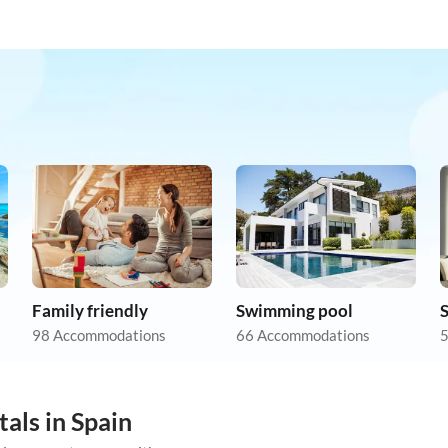
Family friendly
Swimming pool
98 Accommodations
66 Accommodations
5
als in Spain