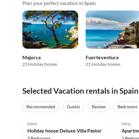
Plan your perfect vacation in Spain
Majorca
Fuerteventura
23 Holiday homes
21 Holiday homes
Selected Vacation rentals in Spain
Recommended
Guests
Review
Bedrooms
5.0
(33)
Top-Listing
5.0
Denia
Nerja
Holiday house Deluxe Villa Pastor
2 Bedrooms
2 Bedro