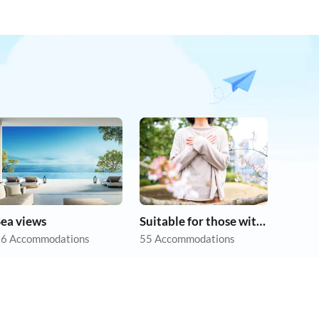
Sea views
Suitable for those with allergies
6 Accommodations
55 Accommodations