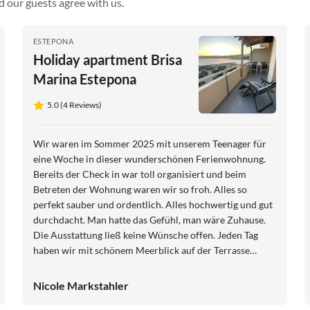
d our guests agree with us.
ESTEPONA
Holiday apartment Brisa
Marina Estepona
5.0 (4 Reviews)
Wir waren im Sommer 2025 mit unserem Teenager für
eine Woche in dieser wunderschönen Ferienwohnung.
Bereits der Check in war toll organisiert und beim
Betreten der Wohnung waren wir so froh. Alles so
perfekt sauber und ordentlich. Alles hochwertig und gut
durchdacht. Man hatte das Gefühl, man wäre Zuhause.
Die Ausstattung ließ keine Wünsche offen. Jeden Tag
haben wir mit schönem Meerblick auf der Terrasse
gefrühstückt. Der Weg zum Strand war durch die
insgesamt sehr gepflegte Anlage sehr kurz. Unser Auto
Nicole Markstahler
konnten wir auch problemlos auf dem großen Parkplatz