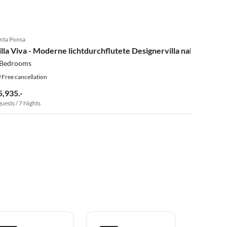
4.8
(6)
nta Ponsa
 Bedrooms
Free cancellation
5,935.-
guests / 7 Nights