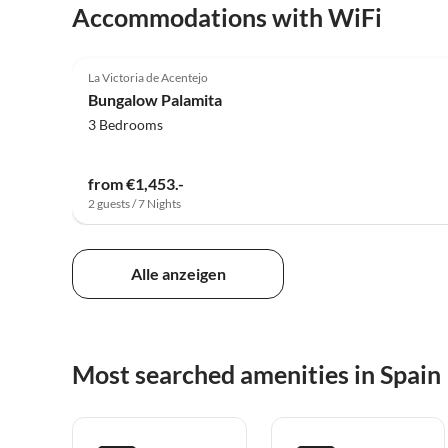
Accommodations with WiFi
4.8
(13)
La Victoria de Acentejo
Super Host
Bungalow Palamita
3 Bedrooms
from €1,453.-
2 guests / 7 Nights
Alle anzeigen
Most searched amenities in Spain