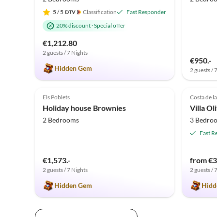
5
/ 5
Classification
Fast Responder
20% discount
·
Special offer
€1,212.80
2 guests / 7 Nights
€950.-
Hidden Gem
2 guests / 
5.0
(3)
5.0
Els Poblets
Costa de l
Holiday house Brownies
Villa Ol
2 Bedrooms
3 Bedro
Fast R
€1,573.-
from €3
2 guests / 7 Nights
2 guests / 
Hidden Gem
Hidd