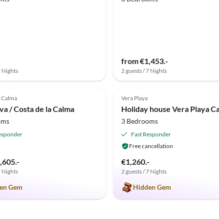
from €1,453.-
7 Nights
2 guests / 7 Nights
(3)
5.0
(1)
a Calma
Vera Playa
iva / Costa de la Calma
oms
3 Bedrooms
esponder
Fast Responder
Free cancellation
,605.-
€1,260.-
7 Nights
2 guests / 7 Nights
en Gem
Hidden Gem