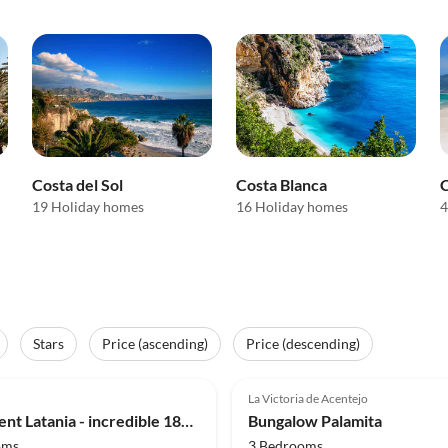
Costa del Sol
Costa Blanca
C
19 Holiday homes
16 Holiday homes
4
Stars
Price (ascending)
Price (descending)
(23)
Top-Listing
4.8
(13)
La Victoria de Acentejo
Super Host
Apartment Latania - incredible 180° view
Bungalow Palamita
oms
3 Bedrooms