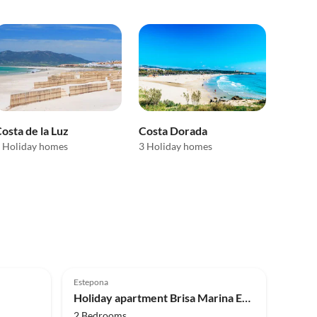
osta de la Luz
Costa Dorada
 Holiday homes
3 Holiday homes
Top-Listing
5.0
(4)
Top-Listing
Estepona
Holiday apartment Brisa Marina Estepona
2 Bedrooms