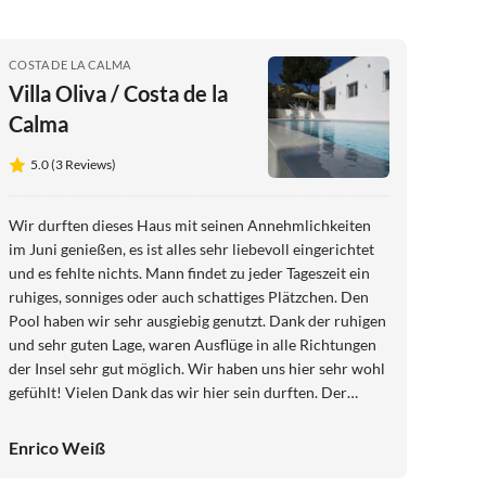
COSTA DE LA CALMA
Villa Oliva / Costa de la
Calma
5.0 (3 Reviews)
Wir durften dieses Haus mit seinen Annehmlichkeiten
im Juni genießen, es ist alles sehr liebevoll eingerichtet
und es fehlte nichts. Mann findet zu jeder Tageszeit ein
ruhiges, sonniges oder auch schattiges Plätzchen. Den
Pool haben wir sehr ausgiebig genutzt. Dank der ruhigen
und sehr guten Lage, waren Ausflüge in alle Richtungen
der Insel sehr gut möglich. Wir haben uns hier sehr wohl
gefühlt! Vielen Dank das wir hier sein durften. Der
Kontakt zu den Vermietern war jederzeit sehr gut
möglich und Wünsche wurden sehr schnell umgesetzt.
Enrico Weiß