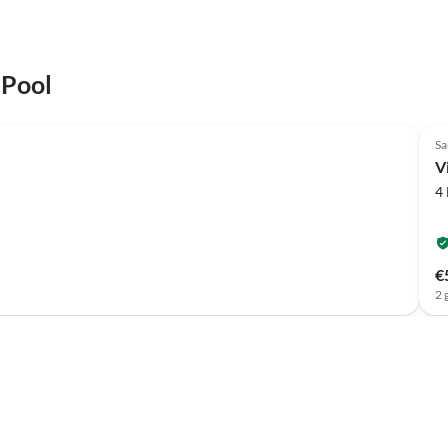
zwischen Meer und Haus parken. Die Fußwege zu den
zahlreichen hervorragenden Restaurants waren auch
kurz. Jeden Tag haben wir ein neues Restaurant entdeckt.
Die Vermieterin ist total freundlich und kümmert sich
 Pool
prima. Wir werden gerne wiederkommen. Danke!
Top-Listing
Sa
4
€
2 