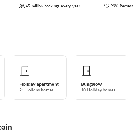
45 million bookings every year
99% Recomm
Holiday apartment
Bungalow
21
Holiday homes
10
Holiday homes
pain