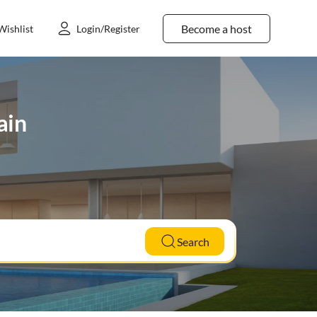
Become a host
Wishlist
Login/Register
ain
Search