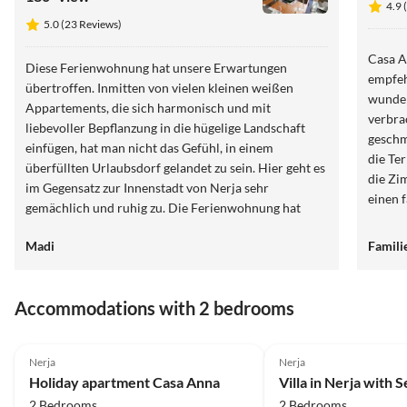
4.9 
5.0 (23 Reviews)
Casa A
Diese Ferienwohnung hat unsere Erwartungen
empfeh
übertroffen. Inmitten von vielen kleinen weißen
wunder
Appartements, die sich harmonisch und mit
verbra
liebevoller Bepflanzung in die hügelige Landschaft
geschm
einfügen, hat man nicht das Gefühl, in einem
die Te
überfüllten Urlaubsdorf gelandet zu sein. Hier geht es
die Zi
im Gegensatz zur Innenstadt von Nerja sehr
einen 
gemächlich und ruhig zu. Die Ferienwohnung hat
2.Terr
wirklich eine wunderschöne Terrasse, die dazu
von do
Madi
Famili
beiträgt, sofort im Urlaub anzukommen. Täglich wird
ungest
man hier mit neuen Sonnenauf- und
wir im
Sonnenuntergängen belohnt. Abends kann man
eine 
Accommodations with 2 bedrooms
stundenlang auf der warmen Terrasse sitzen und in
wodurc
Ruhe viele Urlaubsbücher lesen. Morgens ist der
4.9
(15)
Vermie
Essentisch auf Terrasse schön schattig. Wir haben uns
Dank f
Nerja
Nerja
wohlgefühlt. Danke für die liebevolle Einrichtung.
Kommun
Holiday apartment Casa Anna
Zum Baden im Meer empfehlen wir die Strände
2 Bedrooms
2 Bedrooms