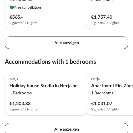
außerhalb von Nerja.
Free cancellation
€565.-
€1,757.40
2 guests / 7 Nights
2 guests / 7 Nights
Alle anzeigen
Accommodations with 1 bedrooms
Nerja
Nerja
Holiday house Studio in Nerja near Carabeillo Beach
1 Bedrooms
1 Bedrooms
€1,203.83
€1,031.07
2 guests / 7 Nights
2 guests / 7 Nights
Alle anzeigen