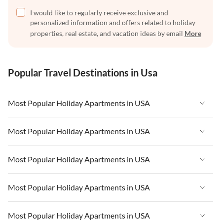
I would like to regularly receive exclusive and
personalized information and offers related to holiday
properties, real estate, and vacation ideas by email
More
Popular Travel Destinations in Usa
Most Popular Holiday Apartments in USA
Vacation Apartments in USA
Most Popular Holiday Apartments in USA
Vacation Apartments in Florida
Vacation Apartments in USA
Most Popular Holiday Apartments in USA
Vacation Apartments in Cape Coral
Vacation Apartments in Florida
Vacation Apartments in New York
Vacation Apartments in USA
Most Popular Holiday Apartments in USA
Vacation Apartments in Cape Coral
Vacation Apartments in California
Vacation Apartments in Florida
Vacation Apartments in New York
Vacation Apartments in USA
Most Popular Holiday Apartments in USA
Vacation Apartments in Hawaii