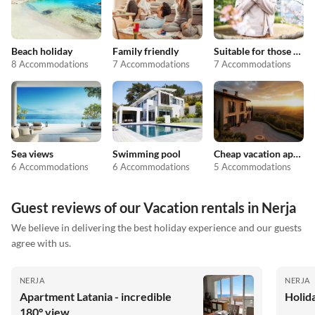
Beach holiday
Family friendly
Suitable for those with allergies
8 Accommodations
7 Accommodations
7 Accommodations
Sea views
Swimming pool
Cheap vacation apartments
6 Accommodations
6 Accommodations
5 Accommodations
Guest reviews of our Vacation rentals in Nerja
We believe in delivering the best holiday experience and our guests
agree with us.
NERJA
NERJA
Apartment Latania - incredible
Holid
180° view