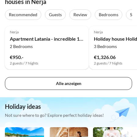
houses in Nerja
Recommended
Guests
Review
Bedrooms
Sta
5.0
(23)
Top-Listing
Nerja
Nerja
Apartment Latania - incredible 180° view
2 Bedrooms
3 Bedrooms
€950.-
€1,326.06
2 guests / 7 Nights
2 guests / 7 Nights
Alle anzeigen
Holiday ideas
Not sure where to go? Explore perfect holiday ideas!