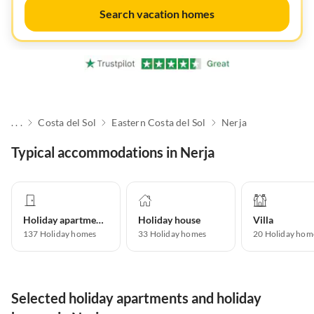
Search vacation homes
. . .
Costa del Sol
Eastern Costa del Sol
Nerja
Typical accommodations in Nerja
Holiday apartment
Holiday house
Villa
137
Holiday homes
33
Holiday homes
20
Holiday hom
Selected holiday apartments and holiday