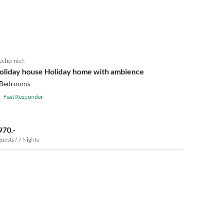
4.9
(15)
chernich
oliday house Holiday home with ambience
 Bedrooms
Fast Responder
970.-
guests / 7 Nights