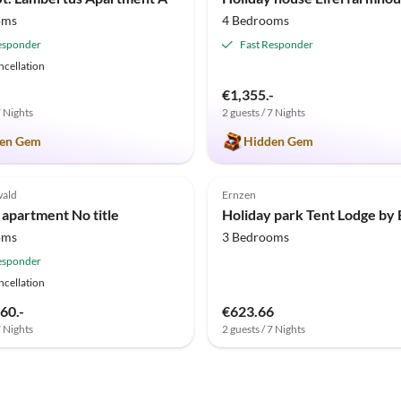
oms
4 Bedrooms
esponder
Fast Responder
ncellation
€1,355.-
7 Nights
2 guests / 7 Nights
en Gem
Hidden Gem
(5)
Top-Listing
4.0
(2)
wald
Ernzen
 apartment No title
oms
3 Bedrooms
esponder
ncellation
60.-
€623.66
7 Nights
2 guests / 7 Nights