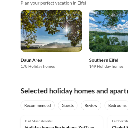
Plan your perfect vacation in Eifel
Daun Area
Southern Eifel
178 Holiday homes
149 Holiday homes
Selected holiday homes and apartm
Recommended
Guests
Review
Bedrooms
5.0
(58)
Top-Listing
5.0
Bad Muenstereifel
Lambertsb
Holiday house Ferienhaus ZeiTraum Bad Münstereifel
Chalet 