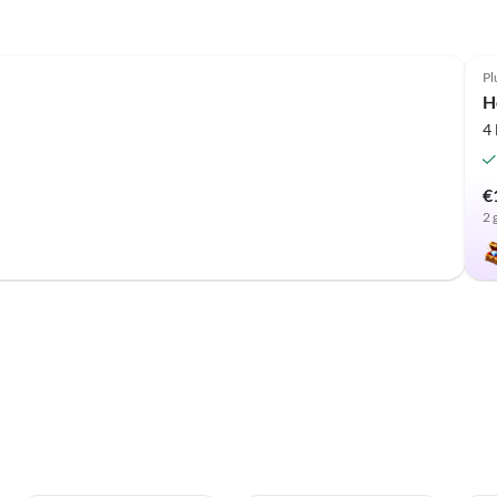
Pl
H
4
€
2 