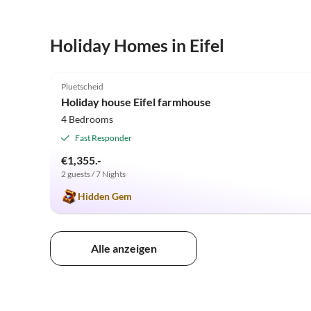
Holiday Homes in Eifel
4.8
(21)
Pluetscheid
Holiday house Eifel farmhouse
4 Bedrooms
Fast Responder
€1,355.-
2 guests / 7 Nights
Hidden Gem
Alle anzeigen