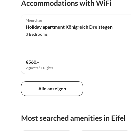
Accommodations with WiFi
5.0
(31)
Monschau
Holiday apartment Königreich Dreistegen
3 Bedrooms
€560.-
2 guests / 7 Nights
Alle anzeigen
Most searched amenities in Eifel