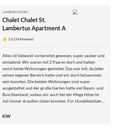
LAMBERTSBERG
Chalet Chalet St.
Lambertus Apartment A
5.0 (24 Reviews)
Alles ist liebevoll vorbereitet gewesen, super sauber und
einladend. Wir waren mit 2 Paaren dort und hatten
somit beide Wohnungen gemietet. Das war toll, da jeder
seinen eigenen Bereich hatte und wir doch beisammen
sein konnten. Die beiden Wohnungen sind super
ausgestattet und der große Garten hatte viel Baum- und
Buschbestand, sodass wir auch bei der Mega Hitze im
Juli immer draußen sitzen konnten. Für Hundebesitzer
ist es auch ideal dort, da das gesamte Grundstück
eingezäunt ist und die Hunde stromern konnten, ohne
KW
das wir nervös werden mussten. Direkt vom Haus aus
kann man loslaufen und ist bald im Wald.