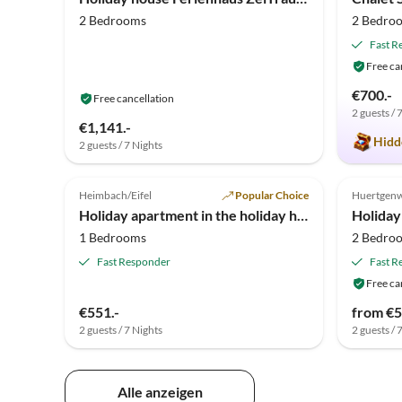
2 Bedrooms
2 Bedro
Fast R
Free ca
€700.-
Free cancellation
2 guests / 
€1,141.-
Hidd
2 guests / 7 Nights
4.9
(8)
Top-Listing
5.0
Heimbach/Eifel
Popular Choice
Huertgen
Holiday apartment in the holiday house Heimbach
Holiday
1 Bedrooms
2 Bedro
Fast Responder
Fast R
Free ca
€551.-
from €5
2 guests / 7 Nights
2 guests / 
Alle anzeigen