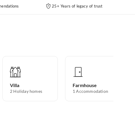
endations
25+ Years of legacy of trust
Villa
Farmhouse
2
Holiday homes
1
Accommodation