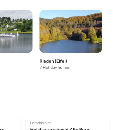
Rieden (Eifel)
7 Holiday homes
Top-Listing
5.0
(10)
Top-Listing
Herschbroich
use
Holiday apartment Alte Burg