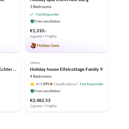
3 Bedrooms
Fast Responder
Free cancellation
€1,310.-
2 guests / 7 Nights
Hidden Gem
Top-Listing
Ulmen
Holiday park Tent Lodge by Echternach & Eifel Nature Park
Holiday house Eifelcottage Family 9
4 Bedrooms
4
/ 5
Classification
Fast Responder
Free cancellation
€2,482.53
2 guests / 7 Nights