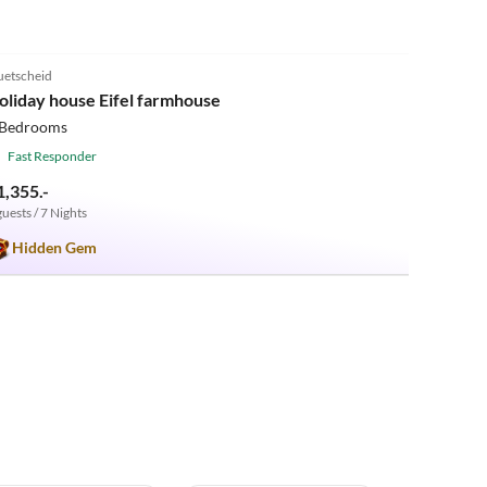
4.8
(21)
uetscheid
oliday house Eifel farmhouse
 Bedrooms
Fast Responder
1,355.-
guests / 7 Nights
Hidden Gem