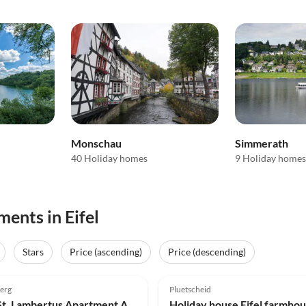
Monschau
Simmerath
40 Holiday homes
9 Holiday homes
ents in Eifel
Stars
Price (ascending)
Price (descending)
(24)
Top-Listing
4.8
(21)
erg
Pluetscheid
St. Lambertus Apartment A
Holiday house Eifel farmho