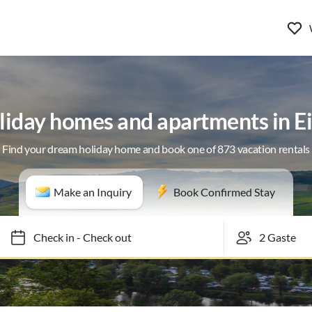
liday homes and apartments in Ei
Find your dream holiday home and book one of 873 vacation rentals
Make an Inquiry
Book Confirmed Stay
Check in
-
Check out