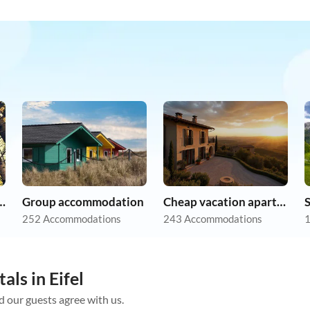
r dog on holiday
Group accommodation
Cheap vacation apartments
252 Accommodations
243 Accommodations
1
als in Eifel
d our guests agree with us.