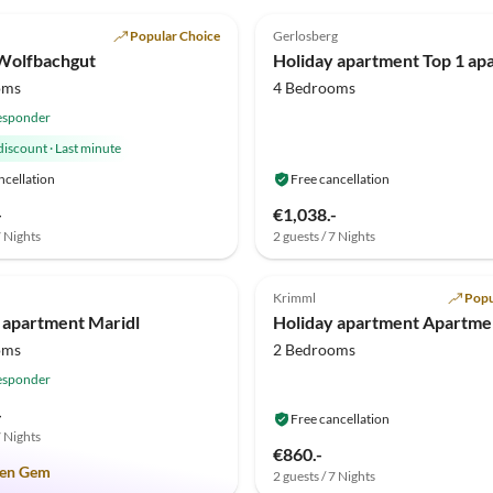
(10)
4.6
(4)
h
Popular Choice
Gerlosberg
Super Host
Wolfbachgut
oms
4 Bedrooms
esponder
discount
·
Last minute
ncellation
Free cancellation
-
€1,038.-
7 Nights
2 guests / 7 Nights
(4)
Top-Listing
5.0
(1)
Krimml
Popu
 apartment Maridl
Holiday apartment Apartme
oms
2 Bedrooms
esponder
-
Free cancellation
7 Nights
€860.-
en Gem
2 guests / 7 Nights