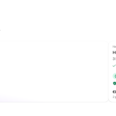
y
Ne
H
3
€
2 