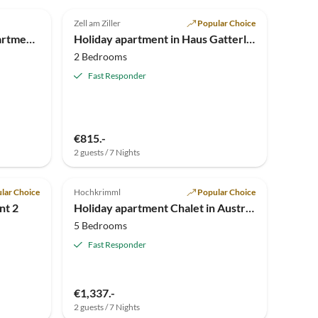
5.0
(4)
Zell am Ziller
Popular Choice
Holiday apartment Top 1 apartment panoramic view Zillertal
Holiday apartment in Haus Gatterland
2 Bedrooms
Fast Responder
€815.-
2 guests / 7 Nights
Top-Listing
Top-Listing
lar Choice
Hochkrimml
Popular Choice
nt 2
Holiday apartment Chalet in Austria for 14 person
5 Bedrooms
Fast Responder
€1,337.-
2 guests / 7 Nights