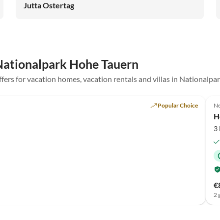
Jutta Ostertag
 Nationalpark Hohe Tauern
offers for vacation homes, vacation rentals and villas in Nationalp
Top-Listing
Popular Choice
Ne
H
3
€
2 