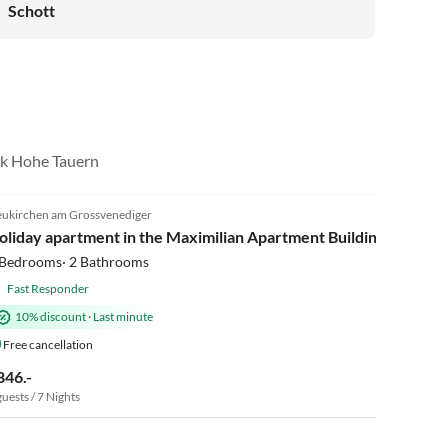
Schott
ark Hohe Tauern
4.8
(3)
ukirchen am Grossvenediger
Super Host
oliday apartment in the Maximilian Apartment Building, 4-8 peo
 Bedrooms· 2 Bathrooms
Fast Responder
10% discount
·
Last minute
Free cancellation
846.-
guests / 7 Nights