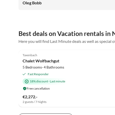
kommen auf jeden Fall wieder.
Oleg Bobb
Best deals on Vacation rentals in
Here you will find Last Minute deals as well as special 
5.0
(10)
Taxenbach
Chalet Wolfbachgut
5 Bedrooms· 4 Bathrooms
Fast Responder
18% discount
·
Last minute
Free cancellation
€2,272.-
2 guests / 7 Nights