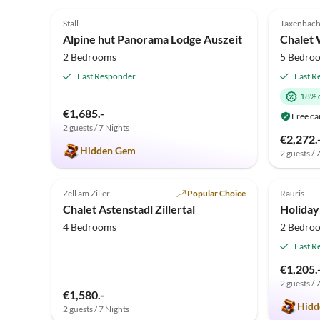
5.0
(10)
5.0
Stall
Taxenbac
Alpine hut Panorama Lodge Auszeit
Chalet 
2 Bedrooms
5 Bedro
Fast Responder
Fast R
18% 
€1,685.-
Free ca
2 guests / 7 Nights
€2,272.
Hidden Gem
2 guests / 
5.0
(4)
Top-Listing
5.0
Zell am Ziller
Popular Choice
Rauris
Chalet Astenstadl Zillertal
Holiday
4 Bedrooms
2 Bedro
Fast R
€1,205.
2 guests / 
€1,580.-
Hidd
2 guests / 7 Nights