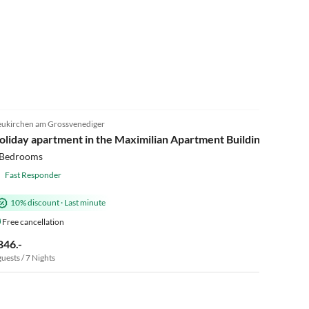
4.8
(3)
ukirchen am Grossvenediger
Super Host
oliday apartment in the Maximilian Apartment Building, 4-8 peo
 Bedrooms
Fast Responder
10% discount
·
Last minute
Free cancellation
846.-
guests / 7 Nights