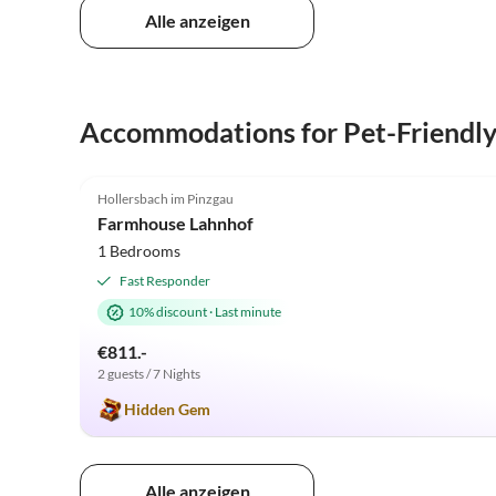
Alle anzeigen
Accommodations for Pet-Friendl
4.9
(13)
Hollersbach im Pinzgau
Farm Holiday
Farmhouse Lahnhof
1 Bedrooms
Fast Responder
10% discount
·
Last minute
€811.-
2 guests / 7 Nights
Hidden Gem
Alle anzeigen