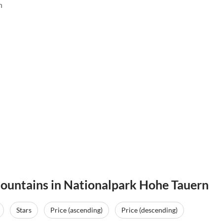
n
 mountains in Nationalpark Hohe Tauern
Virtual
Tour
Stars
Price (ascending)
Price (descending)
Top-Listing