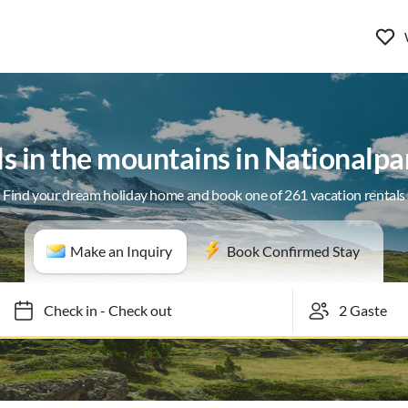
ls in the mountains in Nationalp
Find your dream holiday home and book one of 261 vacation rentals
Make an Inquiry
Book Confirmed Stay
Check in
-
Check out