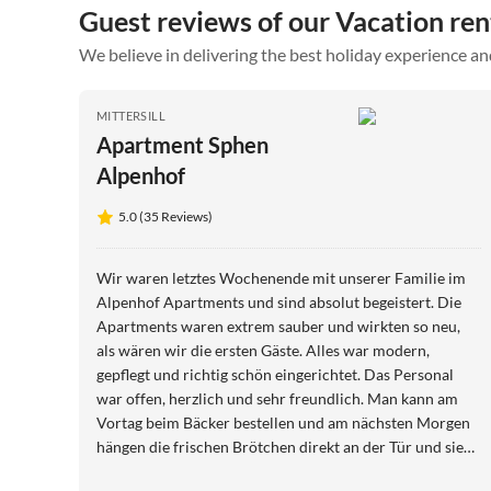
Guest reviews of our Vacation re
We believe in delivering the best holiday experience an
MITTERSILL
Apartment Sphen
Alpenhof
5.0 (35 Reviews)
Wir waren letztes Wochenende mit unserer Familie im
Alpenhof Apartments und sind absolut begeistert. Die
Apartments waren extrem sauber und wirkten so neu,
als wären wir die ersten Gäste. Alles war modern,
gepflegt und richtig schön eingerichtet. Das Personal
war offen, herzlich und sehr freundlich. Man kann am
Vortag beim Bäcker bestellen und am nächsten Morgen
hängen die frischen Brötchen direkt an der Tür und sie
waren sehr lecker. Klare Weiterempfehlung. Wir