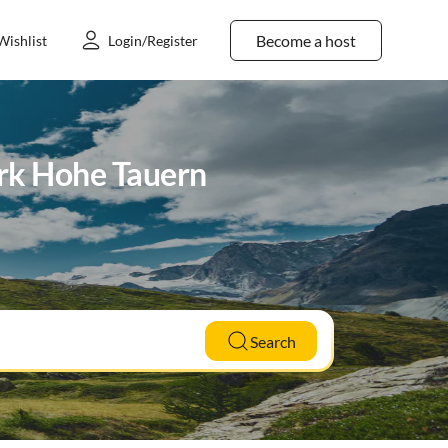
Become a host
Wishlist
Login/Register
ark Hohe Tauern
Search