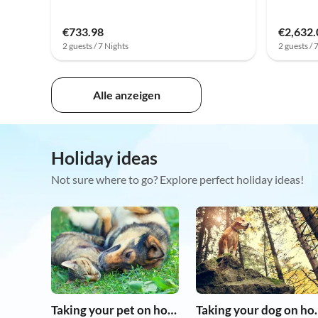
€733.98
€2,632.
2 guests / 7 Nights
2 guests / 
Alle anzeigen
Holiday ideas
Not sure where to go? Explore perfect holiday ideas!
Taking your pet on holiday
Taking you