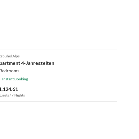
tzbühel Alps
partment 4-Jahreszeiten
 Bedrooms
Instant Booking
1,124.61
guests / 7 Nights