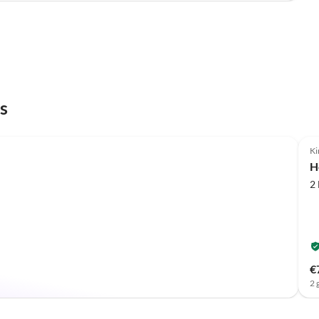
s
Ki
H
2
€
2 