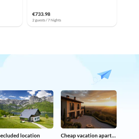
€733.98
2 guests / 7 Nights
Secluded location
Cheap vacation apartments