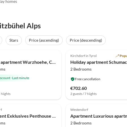
day homes
itzbühel Alps
Stars
Price (ascending)
Price (descending)
(9)
Top-Listing
5.0
(8)
Kirchdorf in Tyrol
Popu
Holiday apartment Wurzhoehe, Christian Hornung
Holiday apartment Schuma
oms
2 Bedrooms
iscount
·
Last minute
Free cancellation
€702.60
7 Nights
2 guests / 7 Nights
rf
Westendorf
Apartment Exklusives Penthouse am Golfplatz
oms
2 Bedrooms