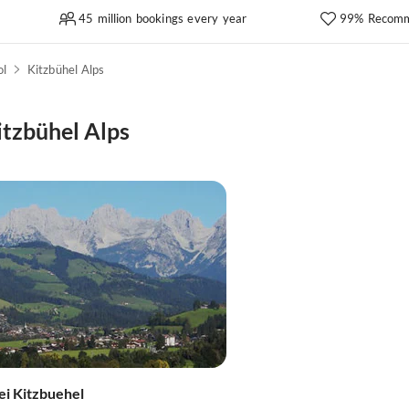
45 million bookings every year
99% Recomm
ol
Kitzbühel Alps
itzbühel Alps
ei Kitzbuehel