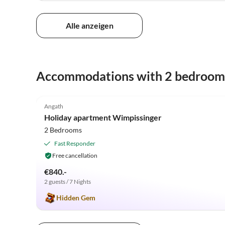
Alle anzeigen
Accommodations with 2 bedroom
5.0
(37)
Angath
Holiday apartment Wimpissinger
2 Bedrooms
Fast Responder
Free cancellation
€840.-
2 guests / 7 Nights
Hidden Gem