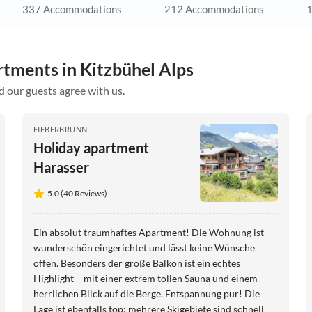
337 Accommodations
212 Accommodations
1
rtments in Kitzbühel Alps
d our guests agree with us.
FIEBERBRUNN
Holiday apartment
Harasser
5.0 (40 Reviews)
Ein absolut traumhaftes Apartment! Die Wohnung ist
wunderschön eingerichtet und lässt keine Wünsche
offen. Besonders der große Balkon ist ein echtes
Highlight – mit einer extrem tollen Sauna und einem
herrlichen Blick auf die Berge. Entspannung pur! Die
Lage ist ebenfalls top: mehrere Skigebiete sind schnell