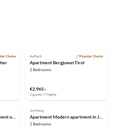
Top-Listing
5.0
(2)
Top-Listing
lar Choice
Auffach
Popular Choice
cher
Apartment Bergjuwel Tirol
2 Bedrooms
€2,965.-
2 guests / 7 Nights
Jochberg
Apartment Luxurious apartment on the golf course
Apartment Modern apartment in Jochberg on ski-slope
1 Bedrooms