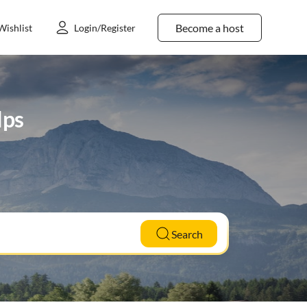
Become a host
Wishlist
Login/Register
lps
Search