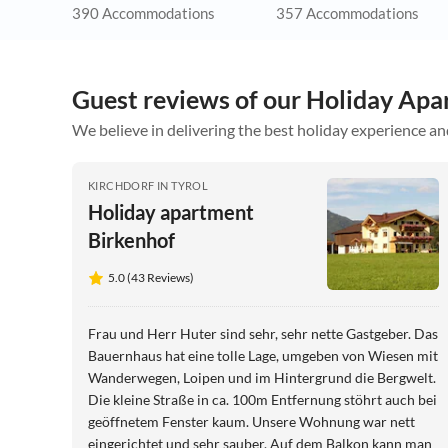
390 Accommodations
357 Accommodations
Guest reviews of our Holiday Apa
We believe in delivering the best holiday experience an
KIRCHDORF IN TYROL
Holiday apartment
Birkenhof
5.0 (43 Reviews)
Frau und Herr Huter sind sehr, sehr nette Gastgeber. Das
Bauernhaus hat eine tolle Lage, umgeben von Wiesen mit
Wanderwegen, Loipen und im Hintergrund die Bergwelt.
Die kleine Straße in ca. 100m Entfernung stöhrt auch bei
geöffnetem Fenster kaum. Unsere Wohnung war nett
eingerichtet und sehr sauber. Auf dem Balkon kann man