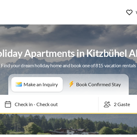
liday Apartments in Kitzbühel A
Find your dream holiday home and book one of 815 vacation rentals
Make an Inquiry
Book Confirmed Stay
Check in
-
Check out