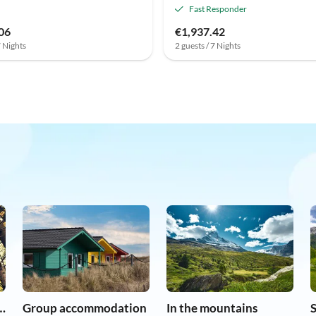
Fast Responder
06
€1,937.42
7 Nights
2 guests / 7 Nights
r dog on holiday
Group accommodation
In the mountains