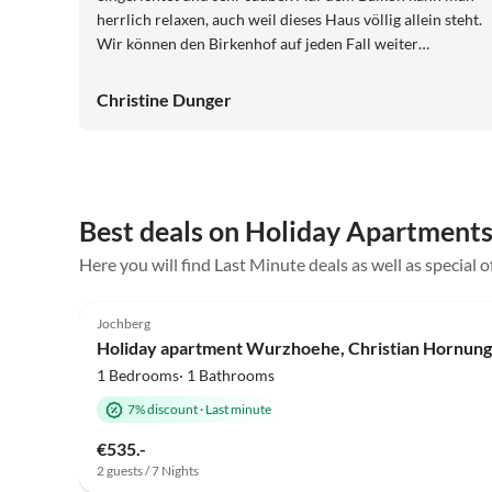
herrlich relaxen, auch weil dieses Haus völlig allein steht.
Wir können den Birkenhof auf jeden Fall weiter
empfehlen.
Christine Dunger
Best deals on Holiday Apartments
Here you will find Last Minute deals as well as special 
4.9
(9)
Jochberg
Holiday apartment Wurzhoehe, Christian Hornung
1 Bedrooms· 1 Bathrooms
7% discount
·
Last minute
€535.-
2 guests / 7 Nights