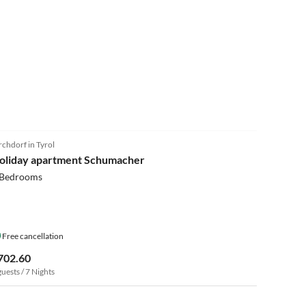
5.0
(8)
rchdorf in Tyrol
oliday apartment Schumacher
 Bedrooms
Free cancellation
702.60
guests / 7 Nights