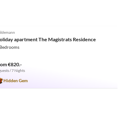
4.8
(3)
ildemann
oliday apartment The Magistrats Residence
 Bedrooms
rom €820.-
guests / 7 Nights
Hidden Gem