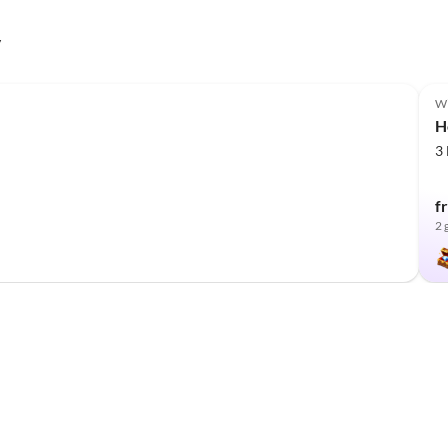
y
Top-Listing
W
H
3
f
2 