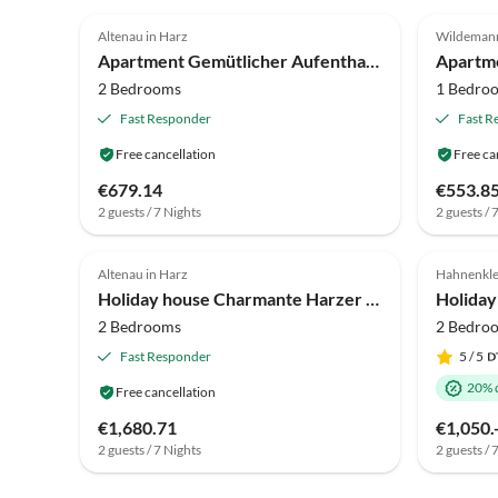
4.1
(32)
4.2
Altenau in Harz
Wildeman
Apartment Gemütlicher Aufenthalt in Kamschlacken
2 Bedrooms
1 Bedro
Fast Responder
Fast R
Free cancellation
Free ca
€679.14
€553.8
2 guests / 7 Nights
2 guests / 
4.2
(10)
4.8
Altenau in Harz
Hahnenkl
Holiday house Charmante Harzer Doppelhaushälfte
2 Bedrooms
2 Bedro
Fast Responder
5
/ 5
20% 
Free cancellation
€1,680.71
€1,050.
2 guests / 7 Nights
2 guests / 