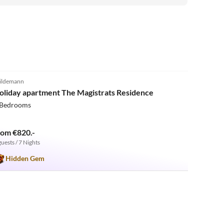
ideal, ruhig und dennoch zentral erreichbar. Wir können
diese Ferienwohnung uneingeschränkt weiterempfehlen
und würden jederzeit wiederkommen. Vielen Dank für
die schöne Zeit!
4.8
(3)
ildemann
oliday apartment The Magistrats Residence
 Bedrooms
rom €820.-
guests / 7 Nights
Hidden Gem