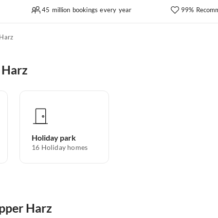
45 million bookings every year
99% Recomm
Harz
 Harz
Holiday park
16
Holiday homes
Upper Harz