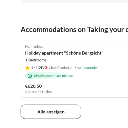
Accommodations on Taking your d
4.9
(26)
Hahnenklee
Holiday apartment "Schöne Bergsicht"
1 Bedrooms
4
/ 5
Classification
Fast Responder
15% discount
·
Last minute
€620.50
2 guests / 7 Nights
Alle anzeigen