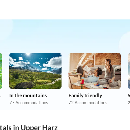
on holiday
In the mountains
Family friendly
S
77 Accommodations
72 Accommodations
2
tals in Upper Harz