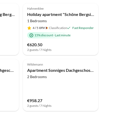
4.9
(26)
Hahnenklee
Apartment Familienwohnung Bergfreunde
Holiday apartment "Schöne Bergsicht"
1 Bedrooms
4
/ 5
Classification
Fast Responder
15% discount
·
Last minute
€620.50
2 guests / 7 Nights
4.0
(2)
Wildemann
Apartment Charmantes Dachgeschoss-Refugium, Harz
Apartment Sonniges Dachgeschoss-Refugium, Wildemann
2 Bedrooms
€958.27
2 guests / 7 Nights