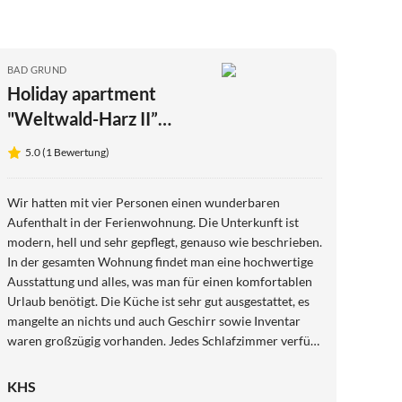
BAD GRUND
Holiday apartment
"Weltwald-Harz II”
holiday apartment/home
5.0 (1 Bewertung)
Wir hatten mit vier Personen einen wunderbaren
Aufenthalt in der Ferienwohnung. Die Unterkunft ist
modern, hell und sehr gepflegt, genauso wie beschrieben.
In der gesamten Wohnung findet man eine hochwertige
Ausstattung und alles, was man für einen komfortablen
Urlaub benötigt. Die Küche ist sehr gut ausgestattet, es
mangelte an nichts und auch Geschirr sowie Inventar
waren großzügig vorhanden. Jedes Schlafzimmer verfügt
über einen Fernseher. Die Betten waren bequem und der
Schlafbereich sehr ruhig. Besonders hervorzuheben sind
KHS
die freundlichen, hilfsbereiten Vermieter. Die Lage ist