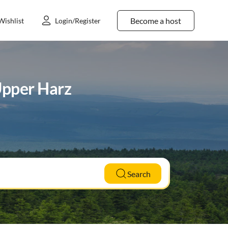
Become a host
Wishlist
Login/Register
Upper Harz
Search