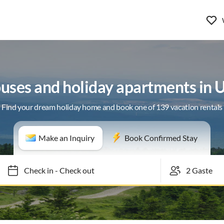
ouses and holiday apartments in 
Find your dream holiday home and book one of 139 vacation rentals
Make an Inquiry
Book Confirmed Stay
Check in
-
Check out