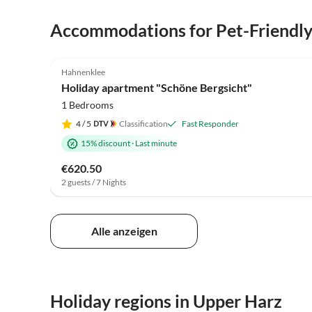
Accommodations for Pet-Friendl
4.9
(26)
Hahnenklee
Holiday apartment "Schöne Bergsicht"
1 Bedrooms
4
/ 5
Classification
Fast Responder
15% discount
·
Last minute
€620.50
2 guests / 7 Nights
Alle anzeigen
Holiday regions in Upper Harz