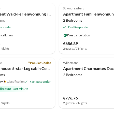
(29)
4.0
(28)
n
St. Andreasberg
Apartment Wald-Ferienwohnung in Wildemann
oms
2 Bedrooms
esponder
Fast Responder
ncellation
Free cancellation
5
€686.89
7 Nights
2 guests / 7 Nights
(8)
Top-Listing
4.3
(3)
ee
Popular Choice
Wildemann
Holiday house 5-star Log cabin Comfort cabin Holiday home
oms
2 Bedrooms
Classification
Fast Responder
discount
·
Last minute
-
€776.76
7 Nights
2 guests / 7 Nights