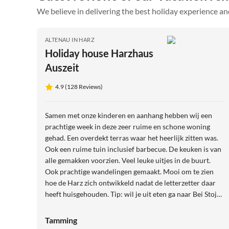
We believe in delivering the best holiday experience an
ALTENAU IN HARZ
Holiday house Harzhaus
Auszeit
4.9 (128 Reviews)
Samen met onze kinderen en aanhang hebben wij een
prachtige week in deze zeer ruime en schone woning
gehad. Een overdekt terras waar het heerlijk zitten was.
Ook een ruime tuin inclusief barbecue. De keuken is van
alle gemakken voorzien. Veel leuke uitjes in de buurt.
Ook prachtige wandelingen gemaakt. Mooi om te zien
hoe de Harz zich ontwikkeld nadat de letterzetter daar
heeft huisgehouden. Tip: wil je uit eten ga naar Bei Stojan
in Zellerfeld. Vriendelijk personeel, goed eten voor een
leuk bedrag.
Tamming