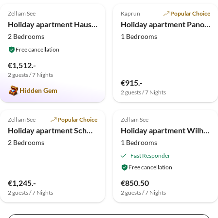
Zell am See
Kaprun
Popular Choice
Holiday apartment Haus Wilhelmina
Holiday apartment Panoramablick - Haus Hollaus
2 Bedrooms
1 Bedrooms
Free cancellation
€1,512.-
2 guests / 7 Nights
€915.-
Hidden Gem
2 guests / 7 Nights
Top-Listing
Top-Listing
Zell am See
Popular Choice
Zell am See
Holiday apartment Schmittenblick - House Hollaus
Holiday apartment Wilhelmina 2
2 Bedrooms
1 Bedrooms
Fast Responder
Free cancellation
€1,245.-
€850.50
2 guests / 7 Nights
2 guests / 7 Nights