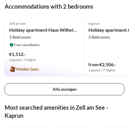
Accommodations with 2 bedrooms
5.0
(1)
Top-Listing
Zell am See
Kaprun
Holiday apartment Haus Wilhelmina
2 Bedrooms
2 Bedrooms
Free cancellation
€1,512.-
2 guests / 7 Nights
from €2,506.-
Hidden Gem
2 guests / 7 Nights
Alle anzeigen
Most searched amenities in Zell am See -
Kaprun