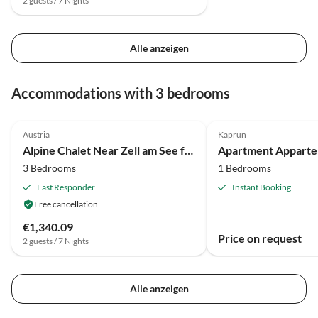
2 guests / 7 Nights
Alle anzeigen
Accommodations with 3 bedrooms
3.9
(37)
Austria
Kaprun
Alpine Chalet Near Zell am See for 12
3 Bedrooms
1 Bedrooms
Fast Responder
Instant Booking
Free cancellation
€1,340.09
Price on request
2 guests / 7 Nights
Alle anzeigen