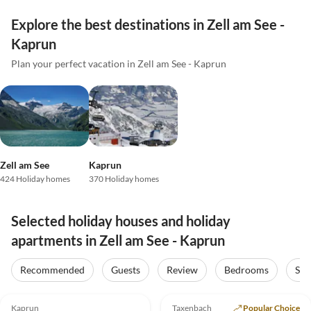
Explore the best destinations in Zell am See -
Kaprun
Plan your perfect vacation in Zell am See - Kaprun
Zell am See
Kaprun
424 Holiday homes
370 Holiday homes
Selected holiday houses and holiday
apartments in Zell am See - Kaprun
Recommended
Guests
Review
Bedrooms
Sta
5.0
(16)
Top-Listing
5.0
(10)
Top-Listing
Kaprun
Taxenbach
Popular Choice