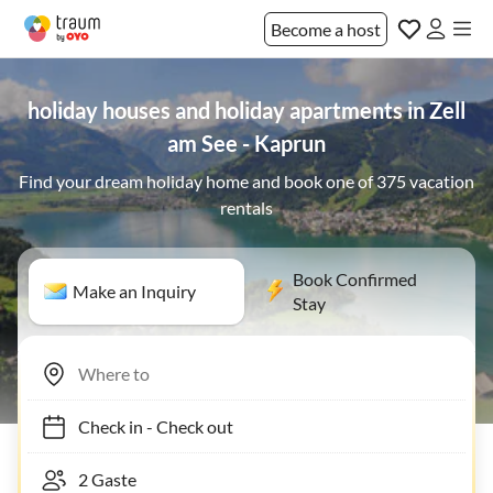
Become a host
holiday houses and holiday apartments in Zell
am See - Kaprun
Find your dream holiday home and book one of 375 vacation
rentals
Book Confirmed
Make an Inquiry
Stay
Check in
-
Check out