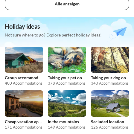
Alle anzeigen
Holiday ideas
Not sure where to go? Explore perfect holiday ideas!
Group accommodation
Taking your pet on holiday
Taking your dog on holiday
400 Accommodations
378 Accommodations
340 Accommodations
Cheap vacation apartments
In the mountains
Secluded location
171 Accommodations
149 Accommodations
126 Accommodations