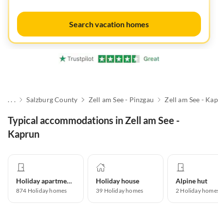
Search vacation homes
. . .
Salzburg County
Zell am See - Pinzgau
Zell am See - Ka
Typical accommodations in Zell am See -
Kaprun
Holiday apartment
Holiday house
Alpine hut
874
Holiday homes
39
Holiday homes
2
Holiday home