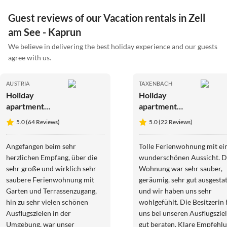
Guest reviews of our Vacation rentals in Zell
am See - Kaprun
We believe in delivering the best holiday experience and our guests
agree with us.
AUSTRIA
TAXENBACH
Holiday
Holiday
apartment
apartment
Schernthaner
Plaickner
5.0 (64 Reviews)
5.0 (22 Reviews)
near Zell am
See, Kaprun
Angefangen beim sehr
Tolle Ferienwohnung mit ei
herzlichen Empfang, über die
wunderschönen Aussicht. D
sehr große und wirklich sehr
Wohnung war sehr sauber,
saubere Ferienwohnung mit
geräumig, sehr gut ausgestat
Garten und Terrassenzugang,
und wir haben uns sehr
hin zu sehr vielen schönen
wohlgefühlt. Die Besitzerin 
Ausflugszielen in der
uns bei unseren Ausflugszie
Umgebung, war unser
gut beraten. Klare Empfehl