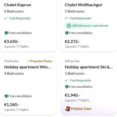
Chalet Kaprun
Chalet Wolfbachgut
6 Bedrooms
5 Bedrooms
Fast Responder
Fast Responder
18% discount
·
Last minute
Free cancellation
Free cancellation
€3,650.-
€2,272.-
2 guests / 7 Nights
2 guests / 7 Nights
5.0
(3)
Top-Listing
5.0
(2)
Top-Listing
Maishofen
Popular Choice
Zell am See
Holiday apartment Windischlehen
Holiday apartment Ski & Golf Suites Zell am See
4 Bedrooms
1 Bedrooms
Fast Responder
Free cancellation
€1,940.-
Free cancellation
2 guests / 7 Nights
€1,260.-
Hidden Gem
2 guests / 7 Nights
5.0
(1)
Top-Listing
Top-Listing