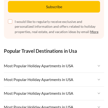
Subscribe
I would like to regularly receive exclusive and
personalized information and offers related to holiday
properties, real estate, and vacation ideas by email
More
Popular Travel Destinations in Usa
Most Popular Holiday Apartments in USA
Vacation Apartments in USA
Most Popular Holiday Apartments in USA
Vacation Apartments in Florida
Vacation Apartments in USA
Most Popular Holiday Apartments in USA
Vacation Apartments in Cape Coral
Vacation Apartments in Florida
Vacation Apartments in New York
Vacation Apartments in USA
Most Popular Holiday Apartments in USA