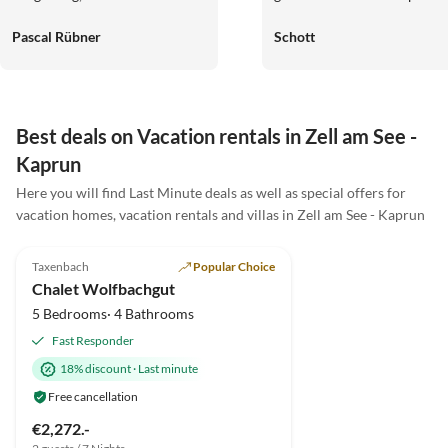
Aufenthalt rundum perfekt.
Pascal Rübner
Schott
Die große Wohnküche ist voll
ausgestattet und lädt zum
gemeinsamen Kochen ein. Der
Garten ist sehr gepflegt und
bietet neben bequemen
Best deals on Vacation rentals in Zell am See -
Sitzmöglichkeiten einen
Kaprun
wunderschönen Blick in die
Berge. Wir wurden von den
Here you will find Last Minute deals as well as special offers for
beiden Gastgebern stets mit
vacation homes, vacation rentals and villas in Zell am See - Kaprun
5.0
(10)
Top-Listing
guten Ausflugszielen und Tipps
für Wanderungen versorgt.
Taxenbach
Popular Choice
Unsere Hundeoma war auch
Chalet Wolfbachgut
herzlich willkommen und hat
5 Bedrooms· 4 Bathrooms
genau wie wir den Aufenthalt
Fast Responder
sehr genossen. Alles Gute für
die beiden sehr herzlichen
18% discount
·
Last minute
Gastgeber und vielen Dank für
Free cancellation
die schöne, aber wie immer zu
€2,272.-
kurze Zeit!