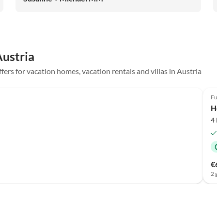
gaaanz toll!!! Wir hatten das Gefühl als Fremde
gekommen zu sein und als Freunde zu gehen. :-) Wir
werden sicherlich unseren Urlaub ausschließlich positiv
in Erinnerung behalten. Nochmals ganz herzlichen Dank
für diesen wunderschönen Aufenthalt die
Austria
außergewöhnliche Gastfreundschaft.
ffers for vacation homes, vacation rentals and villas in Austria
Fu
H
4
€
2 