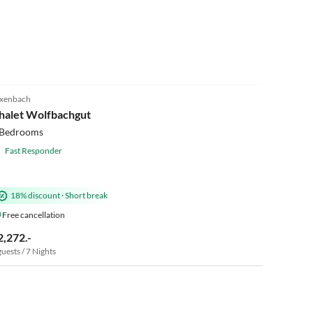
5.0
(10)
xenbach
halet Wolfbachgut
 Bedrooms
Fast Responder
18% discount
·
Short break
Free cancellation
2,272.-
guests / 7 Nights