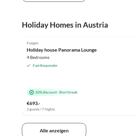
Virtual
Holiday Homes in Austria
Tour
5.0
(85)
Fuegen
Super Host
Holiday house Panorama Lounge
4 Bedrooms
Fast Responder
10% discount
·
Short break
€693.-
2 guests / 7 Nights
Alle anzeigen