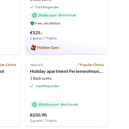
Fast Responder
5% discount
·
Short break
Free cancellation
€525.-
2 guests / 7 Nights
Hidden Gem
Top-Listing
Top-Listing
lar Choice
Hippach
Popular Choice
ot
Holiday apartment Ferienwohnung Vogelnest
1 Bedrooms
Fast Responder
10% discount
·
Short break
€650.90
2 guests / 7 Nights