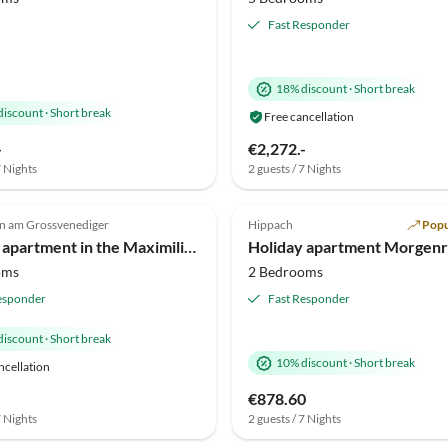
Fast Responder
18% discount
·
Short break
discount
·
Short break
Free cancellation
-
€2,272.-
7 Nights
2 guests / 7 Nights
(3)
Top-Listing
n am Grossvenediger
Hippach
Popu
Host
Holiday apartment in the Maximilian Apartment Building, 4-8 people
Holiday apartment Morgenr
oms
2 Bedrooms
esponder
Fast Responder
discount
·
Short break
10% discount
·
Short break
ncellation
€878.60
7 Nights
2 guests / 7 Nights