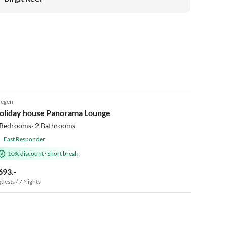
bedanken uns bei Edith für ihre Herzlichkeit und
Gastfreundlichkeit! Wir kommen gerne wieder.
Virtual
Tour
5.0
(85)
egen
Super Host
oliday house Panorama Lounge
 Bedrooms· 2 Bathrooms
Fast Responder
10% discount
·
Short break
693.-
guests / 7 Nights