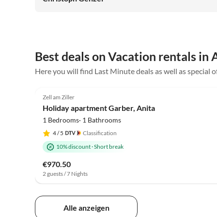
unserm kleinen Zwerg galts den Spielplatz zu erkunden,
der in Zell ward schnell gefunden. Mal Oma/Opa, dann
die andern, so konnten alle auch mal wandern. Kurzum,
der Urlaub war sehr schön, wir freuen uns aufs
Wiedersehn!
Best deals on Vacation rentals in 
Here you will find Last Minute deals as well as special o
5.0
(96)
Zell am Ziller
Holiday apartment Garber, Anita
1 Bedrooms· 1 Bathrooms
4
/ 5
Classification
10% discount
·
Short break
€970.50
2 guests / 7 Nights
Alle anzeigen