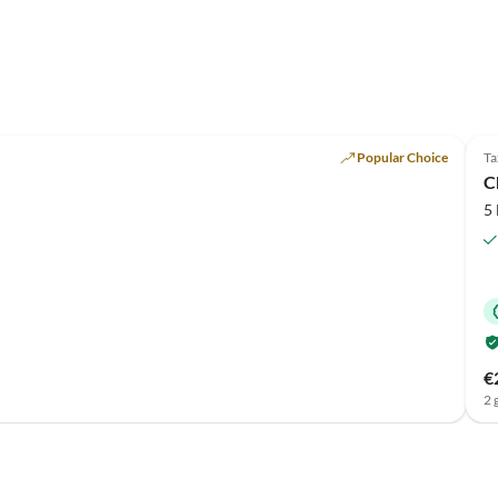
Top-Listing
Popular Choice
Ta
C
5
€
2 