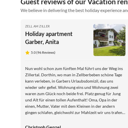
Guest reviews of our Vacation rent
We believe in delivering the best holiday experience an
ZELL AM ZILLER
Holiday apartment
Garber, Anita
5.0 (96 Reviews)
Nun wohl schon zum fünften Mal führt uns der Weg ins
Zillertal. Dorthin, wo man in Zellberbeben schöne Tage
kann verleben, in Garbers Urlaubsdomizil, das uns
wieder sehr gefiel. Wohnung eins und Wohnung zwei
waren zum Glück noch beide frei. Platz genug für Jung
und Alt für einen tollen Aufenthalt! Oma, Opa in der
einen, Mutter, Vater mit dem Kleinen in der andern
gingen schlafen, gleichwohl zur Mahlzeit wir uns trafen.
So ging es rege hin und her, Klein-Manu, dem gefiel das
sehr. Diesmal gings nicht hoch zum Berg, denn mit
Christoph Genzel