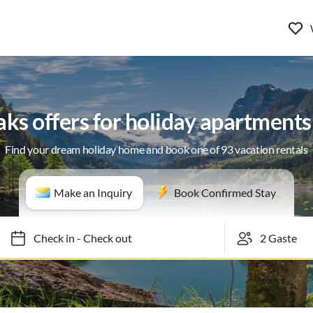
ks offers for holiday apartments
Find your dream holiday home and book one of 93 vacation rentals
Make an Inquiry
Book Confirmed Stay
Check in
-
Check out