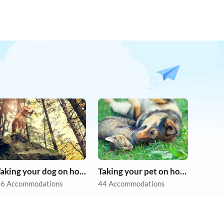
Taking your dog on holiday
Taking your pet on holiday
6 Accommodations
44 Accommodations