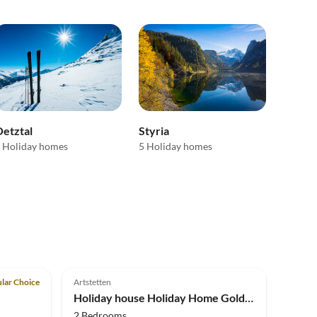
etztal
Styria
 Holiday homes
5 Holiday homes
Top-Listing
5.0
(6)
lar Choice
Artstetten
Holiday house Holiday Home Goldegg
2 Bedrooms