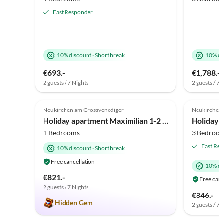
Fast Responder
10% discount
·
Short break
10% 
€693.-
€1,788.
2 guests / 7 Nights
2 guests / 
5.0
(5)
Top-Listing
4.8
Neukirchen am Grossvenediger
Neukirche
Super Host
Super 
Holiday apartment Maximilian 1-2 persons.
1 Bedrooms
3 Bedro
Fast R
10% discount
·
Short break
Free cancellation
10% 
€821.-
Free ca
2 guests / 7 Nights
€846.-
Hidden Gem
2 guests / 