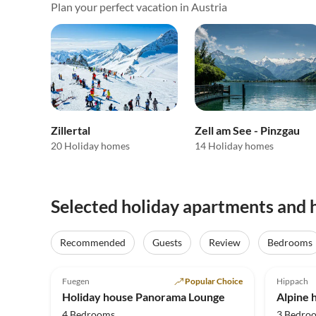
Plan your perfect vacation in Austria
Zillertal
Zell am See - Pinzgau
20 Holiday homes
14 Holiday homes
Selected holiday apartments and h
Virtual
Tour
Recommended
Guests
Review
Bedrooms
5.0
(85)
Top-Listing
5.0
Fuegen
Popular Choice
Hippach
Super Host
Mounta
Holiday house Panorama Lounge
Alpine 
4 Bedrooms
3 Bedro