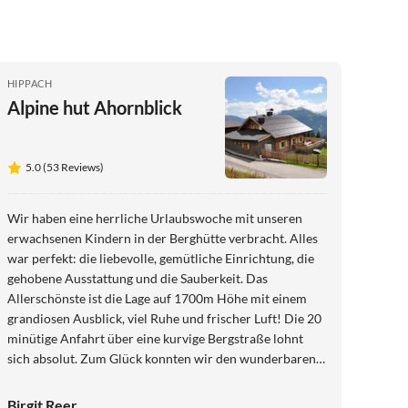
HIPPACH
Alpine hut Ahornblick
5.0 (53 Reviews)
Wir haben eine herrliche Urlaubswoche mit unseren
erwachsenen Kindern in der Berghütte verbracht. Alles
war perfekt: die liebevolle, gemütliche Einrichtung, die
gehobene Ausstattung und die Sauberkeit. Das
Allerschönste ist die Lage auf 1700m Höhe mit einem
grandiosen Ausblick, viel Ruhe und frischer Luft! Die 20
minütige Anfahrt über eine kurvige Bergstraße lohnt
sich absolut. Zum Glück konnten wir den wunderbaren
Sitzplatz auf der Terrasse dank des guten Wetters viel
nutzen und genießen. Wir haben uns alle gut erholt und
Birgit Reer