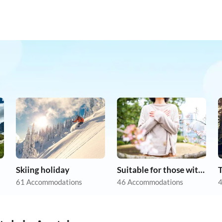
Skiing holiday
Suitable for those with allergies
61 Accommodations
46 Accommodations
4