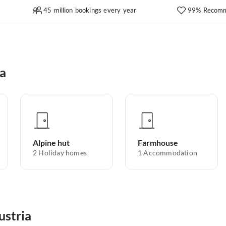
45 million bookings every year
99% Recomm
ia
Alpine hut
Farmhouse
2
Holiday homes
1
Accommodation
ustria