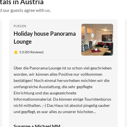
als in Austria
d our guests agree with us.
FUEGEN
Holiday house Panorama
Lounge
5.0 (85 Reviews)
Über die Panorama Lounge ist so schon viel geschrieben
worden, wir können alles Positive nur vollkommen
bestätigen! Noch einmal hervorheben möchten wir die
umfangreiche Ausstattung, die sehr gepflegte
Einrichtung und das ausgezeichnete
Informationsmaterial. Da können einige Touristenbüros
nicht mithalten. ;-) Das Haus ist absolut pingelig sauber
und gepflegt, es war alles zu unserer höchsten
Zufriedenheit. Die Gastgeberin ist extrem freundlich,
sehr hilfsbereit und immer sofort erreichbar. Einfach
Susanne + Michael MM