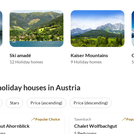
Ski amadé
Kaiser Mountains
O
12 Holiday homes
9 Holiday homes
5
oliday houses in Austria
Stars
Price (ascending)
Price (descending)
(53)
Top-Listing
5.0
(10)
Popular Choice
Taxenbach
Popu
in Views
hut Ahornblick
Chalet Wolfbachgut
oms
5 Bedrooms