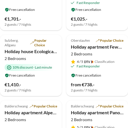
Fast Responder
Free cancellation
Free cancellation
€1,701.-
€1,025.-
2 guests / 7 Nights
2 guests / 7 Nights
5.0
(23)
Top-Listing
4.9
(12)
Top-Listing
Sulzberg,
Popular
Oberstaufen
Popular Choice
Allgaeu
Choice
Holiday apartment Fewo Löwenzahn
Holiday house Ecological house
2 Bedrooms
2 Bedrooms
4
/ 5
Classification
Fast Responder
10% discount
·
Last minute
Free cancellation
Free cancellation
€1,410.-
from €738.-
2 guests / 7 Nights
2 guests / 7 Nights
4.9
(9)
Top-Listing
5.0
(7)
Top-Listing
Balderschwang
Popular Choice
Balderschwang
Popular Choice
Holiday apartment Alpenrösle
Holiday apartment Panorama Ferienwohnung Kiefer, 5 Sterne, Sauna
2 Bedrooms
2 Bedrooms
5
/ 5
Classification