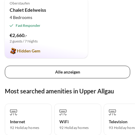
Oberstaufen
Chalet Edelweiss
4 Bedrooms
Fast Responder
€2,660.-
2 guests / 7 Nights
Hidden Gem
Alle anzeigen
Most searched amenities in Upper Allgau
Internet
WiFi
Television
92 Holiday homes
92 Holiday homes
93 Holiday hom