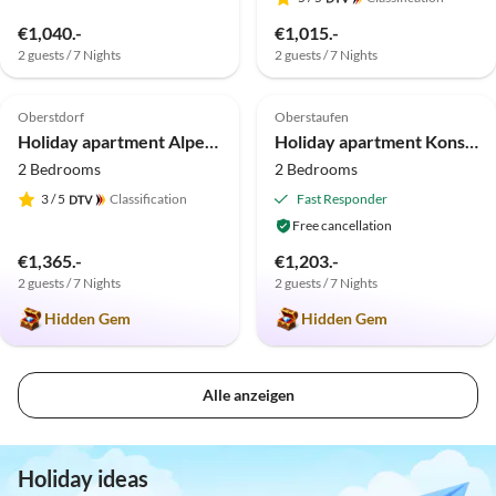
€1,040.-
€1,015.-
2 guests / 7 Nights
2 guests / 7 Nights
5.0
(5)
5.0
(1)
Top-Listing
Oberstdorf
Oberstaufen
Holiday apartment Alpenflair 401
Holiday apartment Konstanzer Bergblick mit Wintergarten
2 Bedrooms
2 Bedrooms
3
/ 5
Classification
Fast Responder
Free cancellation
€1,365.-
€1,203.-
2 guests / 7 Nights
2 guests / 7 Nights
Hidden Gem
Hidden Gem
Alle anzeigen
Holiday ideas