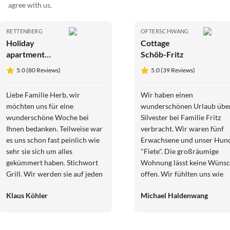
agree with us.
RETTENBERG
OFTERSCHWANG
Holiday
Cottage
apartment
Schöb-Fritz
Wildbach -
5.0 (80 Reviews)
5.0 (39 Reviews)
Herb Family
Liebe Familie Herb, wir
Wir haben einen
möchten uns für eine
wunderschönen Urlaub übe
wunderschöne Woche bei
Silvester bei Familie Fritz
Ihnen bedanken. Teilweise war
verbracht. Wir waren fünf
es uns schon fast peinlich wie
Erwachsene und unser Hun
sehr sie sich um alles
"Fiete". Die großräumige
gekümmert haben. Stichwort
Wohnung lässt keine Wünsche
Grill. Wir werden sie auf jeden
offen. Wir fühlten uns wie
Fall weiterempfehlen.
zuhause. Die Lage ist ein
Klaus Köhler
Michael Haldenwang
Vielleicht kommen wir auch
Traum, ein unglaublicher
mal wieder, wenn wir zu viert
Ausblick. Mit Hund perfekt,
verreisen. Ganz liebe Grüße
wir vom Haus aus weitläufig