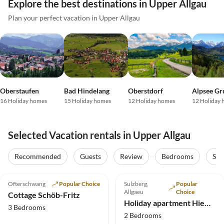
Explore the best destinations in Upper Allgau
Plan your perfect vacation in Upper Allgau
Oberstaufen
Bad Hindelang
Oberstdorf
Alpsee Gr
16 Holiday homes
15 Holiday homes
12 Holiday homes
12 Holiday
Selected Vacation rentals in Upper Allgau
Recommended
Guests
Review
Bedrooms
Sta
5.0
(39)
Top-Listing
4.9
(24)
Top-Listing
Ofterschwang
Popular Choice
Sulzberg,
Popular
Allgaeu
Choice
Cottage Schöb-Fritz
Holiday apartment Hiemer 2
3 Bedrooms
2 Bedrooms