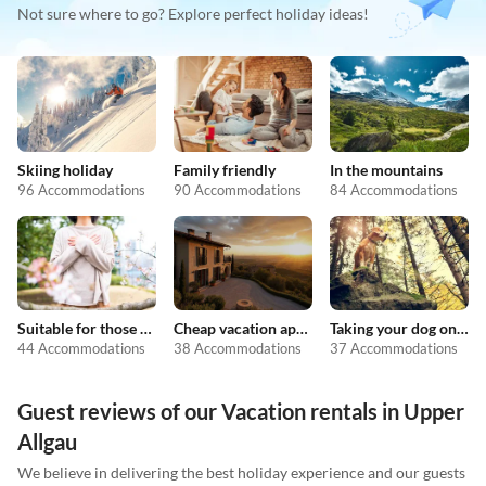
Not sure where to go? Explore perfect holiday ideas!
Skiing holiday
Family friendly
In the mountains
96 Accommodations
90 Accommodations
84 Accommodations
Suitable for those with allergies
Cheap vacation apartments
Taking your dog on holiday
44 Accommodations
38 Accommodations
37 Accommodations
Guest reviews of our Vacation rentals in Upper
Allgau
We believe in delivering the best holiday experience and our guests