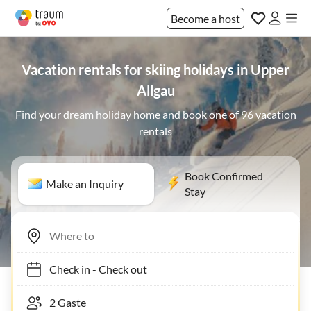
Become a host
Vacation rentals for skiing holidays in Upper
Allgau
Find your dream holiday home and book one of 96 vacation
rentals
Book Confirmed
Make an Inquiry
Stay
Check in
-
Check out