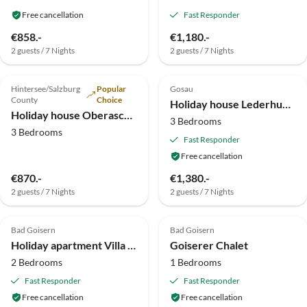
Free cancellation
Fast Responder
€858.-
€1,180.-
2 guests / 7 Nights
2 guests / 7 Nights
5.0
(2)
Top-Listing
4.8
(1)
Top-Listing
Hintersee/Salzburg
Popular
Gosau
County
Choice
Holiday house Lederhuber
Holiday house Oberascher
3 Bedrooms
3 Bedrooms
Fast Responder
Free cancellation
€870.-
€1,380.-
2 guests / 7 Nights
2 guests / 7 Nights
Top-Listing
Bad Goisern
Bad Goisern
Holiday apartment Villa Salzweg
Goiserer Chalet
2 Bedrooms
1 Bedrooms
Fast Responder
Fast Responder
Free cancellation
Free cancellation