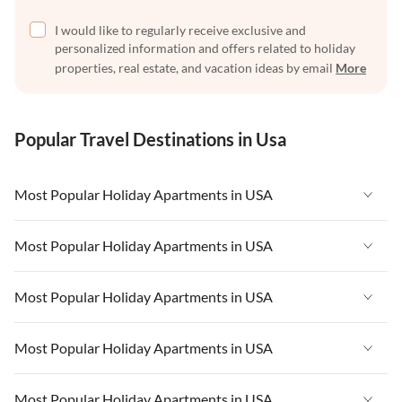
I would like to regularly receive exclusive and
personalized information and offers related to holiday
properties, real estate, and vacation ideas by email
More
Popular Travel Destinations in Usa
Most Popular Holiday Apartments in USA
Vacation Apartments in USA
Most Popular Holiday Apartments in USA
Vacation Apartments in Florida
Vacation Apartments in USA
Most Popular Holiday Apartments in USA
Vacation Apartments in Cape Coral
Vacation Apartments in Florida
Vacation Apartments in New York
Vacation Apartments in USA
Most Popular Holiday Apartments in USA
Vacation Apartments in Cape Coral
Vacation Apartments in California
Vacation Apartments in Florida
Vacation Apartments in New York
Vacation Apartments in USA
Most Popular Holiday Apartments in USA