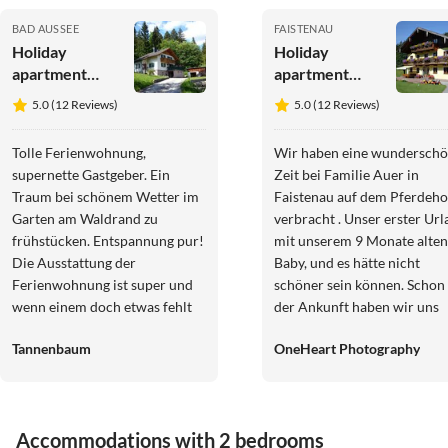
BAD AUSSEE
FAISTENAU
Holiday
Holiday
apartment
apartment
Möstl
Almgut
5.0 (12 Reviews)
5.0 (12 Reviews)
Tolle Ferienwohnung,
Wir haben eine wundersch
supernette Gastgeber. Ein
Zeit bei Familie Auer in
Traum bei schönem Wetter im
Faistenau auf dem Pferdeho
Garten am Waldrand zu
verbracht . Unser erster Ur
frühstücken. Entspannung pur!
mit unserem 9 Monate alten
Die Ausstattung der
Baby, und es hätte nicht
Ferienwohnung ist super und
schöner sein können. Schon 
wenn einem doch etwas fehlt
der Ankunft haben wir uns
wird gleich Abhilfe geschaffen.
sofort willkommen und
Tannenbaum
OneHeart Photography
Besonders gut fanden wir, dass
bestens aufgehoben gefühlt.
trotz der heißen Tage, die
Die Wohnung war sehr saub
Wohnung durch die Lage am
gemütlich und mit allem
Waldrand immer angenehm
ausgestattet, was man brauc
Accommodations with 2 bedrooms
temperiert war. Danke Irmi
gerade auch mit Kind. Man