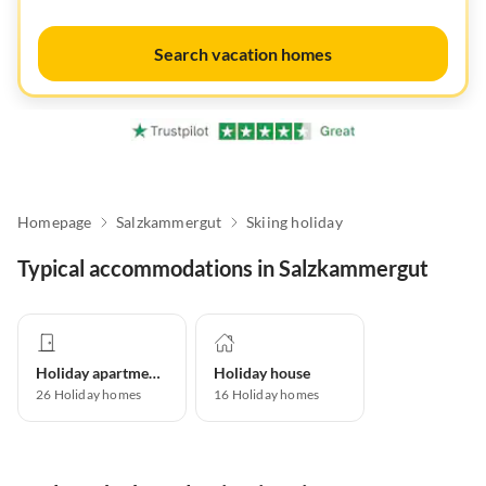
Search vacation homes
Homepage
Salzkammergut
Skiing holiday
Typical accommodations in Salzkammergut
Holiday apartment
Holiday house
26
Holiday homes
16
Holiday homes