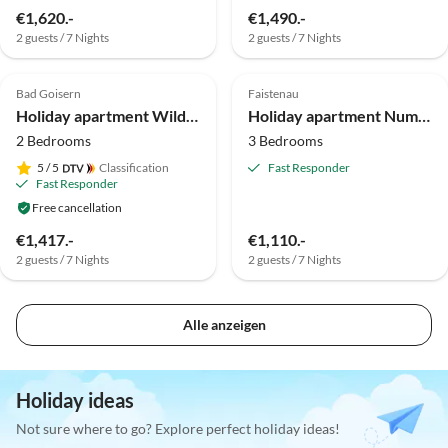
€1,620.-
€1,490.-
2 guests / 7 Nights
2 guests / 7 Nights
Bad Goisern
Faistenau
Holiday apartment Wilderer - Villa Salzweg
Holiday apartment Number 3 at the Alpenblick Guesthouse
2 Bedrooms
3 Bedrooms
5
/ 5
Classification
Fast Responder
Fast Responder
Free cancellation
€1,417.-
€1,110.-
2 guests / 7 Nights
2 guests / 7 Nights
Alle anzeigen
Holiday ideas
Not sure where to go? Explore perfect holiday ideas!