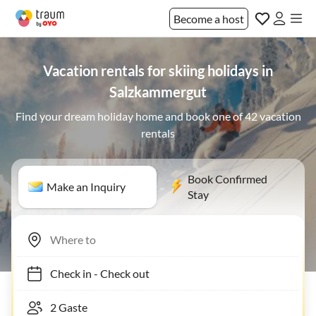
Become a host
Vacation rentals for skiing holidays in
Salzkammergut
Find your dream holiday home and book one of 42 vacation
rentals
Book Confirmed
Make an Inquiry
Stay
Check in
-
Check out