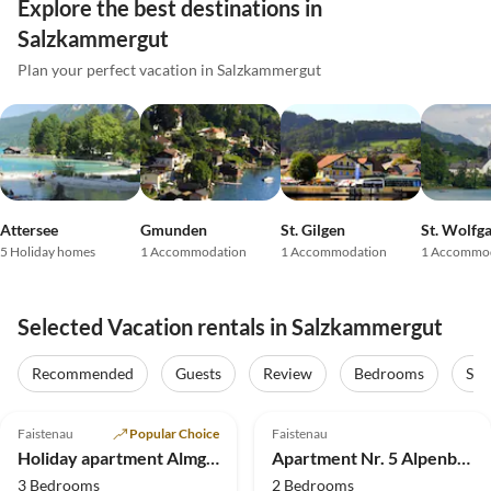
Explore the best destinations in
Salzkammergut
Plan your perfect vacation in Salzkammergut
Attersee
Gmunden
St. Gilgen
St. Wolfg
5 Holiday homes
1 Accommodation
1 Accommodation
1 Accommo
Selected Vacation rentals in Salzkammergut
Recommended
Guests
Review
Bedrooms
Sta
5.0
(12)
5.0
(3)
Faistenau
Popular Choice
Faistenau
Holiday apartment Almgut
Apartment Nr. 5 Alpenblick
3 Bedrooms
2 Bedrooms