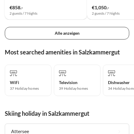
€858.-
€1,050.-
2 guests / 7 Nights
2 guests / 7 Nights
Alle anzeigen
Most searched amenities in Salzkammergut
WiFi
Television
Dishwasher
37 Holiday homes
39 Holiday homes
34 Holiday hom
Skiing holiday in Salzkammergut
Attersee