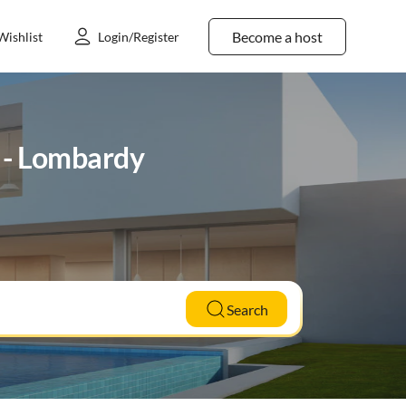
Become a host
Wishlist
Login/Register
a - Lombardy
Search