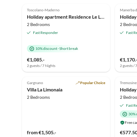
5.0
(27)
5.0
Toscolano-Maderno
Manerba d
Holiday apartment Residence Le Limonaie C1
Holiday
2 Bedrooms
2 Bedro
Fast Responder
Fast R
10% discount
·
Short break
Virtual
€1,085.-
€1,170.
Tour
2 guests / 7 Nights
2 guests / 
4.4
(2)
5.0
Gargnano
Popular Choice
Tremosine
Villa La Limonaia
2 Bedrooms
2 Bedro
Fast R
30% 
Free ca
from €1,505.-
€577.5