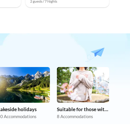
2 guests / 7 Nights
akeside holidays
Suitable for those with allergies
0 Accommodations
8 Accommodations