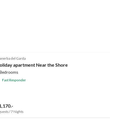
Virtual
Tour
5.0
(13)
nerba del Garda
oliday apartment Near the Shore
 Bedrooms
Fast Responder
1,170.-
guests / 7 Nights