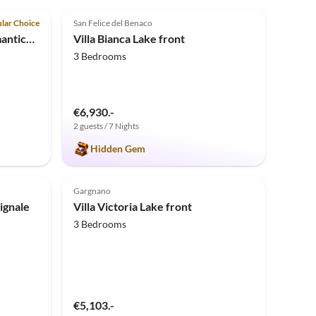
4.9
(3)
lar Choice
San Felice del Benaco
Holiday apartment Villa Romantica OG 1
Villa Bianca Lake front
3 Bedrooms
€6,930.-
2 guests / 7 Nights
Hidden Gem
Top-Listing
Gargnano
ignale
Villa Victoria Lake front
3 Bedrooms
€5,103.-