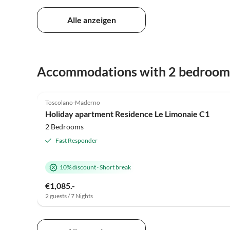
Alle anzeigen
Accommodations with 2 bedroom
5.0
(27)
Toscolano-Maderno
Holiday apartment Residence Le Limonaie C1
2 Bedrooms
Fast Responder
10% discount
·
Short break
€1,085.-
2 guests / 7 Nights