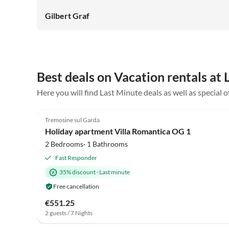
und zur Wohnung. Zusätzlich befindet sich direkt neben
dem Haupteingang ein Zugang über eine Wendeltreppe
Gilbert Graf
(Abkürzung) zur Wohneinheit. Auch ein toller Pool mit
zwei Sonnenliegen und ein Außenparkplatz stehen noch
zur Verfügung. Wir haben unsere Urlaubszeit dort sehr
genossen und kommen gerne wieder!
Best deals on Vacation rentals at
Virtual
Tour
Here you will find Last Minute deals as well as special 
4.7
(11)
Tremosine sul Garda
Holiday apartment Villa Romantica OG 1
2 Bedrooms· 1 Bathrooms
Fast Responder
35% discount
·
Last minute
Free cancellation
€551.25
2 guests / 7 Nights