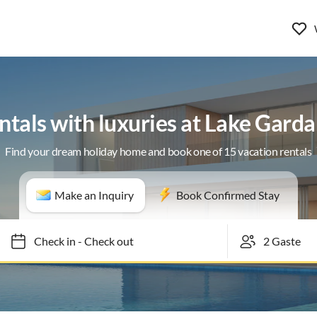
ntals with luxuries at Lake Gard
Find your dream holiday home and book one of 15 vacation rentals
Make an Inquiry
Book Confirmed Stay
Check in
-
Check out