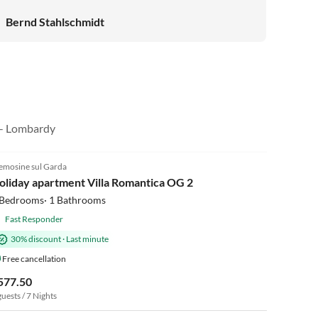
Bernd Stahlschmidt
Virtual
Tour
a - Lombardy
5.0
(1)
emosine sul Garda
oliday apartment Villa Romantica OG 2
 Bedrooms· 1 Bathrooms
Fast Responder
30% discount
·
Last minute
Free cancellation
577.50
guests / 7 Nights