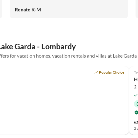
können die Wohnung auf jeden Fall sehr empfehlen.
Renate K-M
 Lake Garda - Lombardy
offers for vacation homes, vacation rentals and villas at Lake Gard
Top-Listing
Popular Choice
Tr
H
2
€
2 