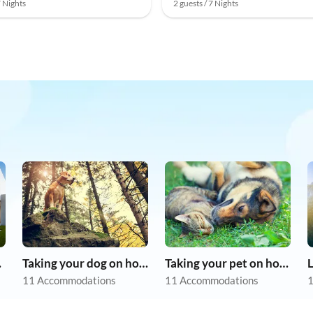
7 Nights
2 guests / 7 Nights
tion
Taking your dog on holiday
Taking your pet on holiday
L
11 Accommodations
11 Accommodations
1