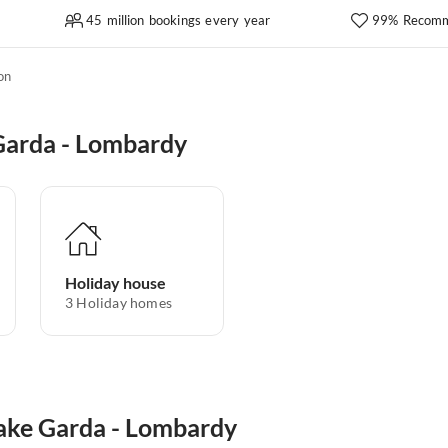
45 million bookings every year
99% Recomm
on
Garda - Lombardy
Holiday house
3
Holiday homes
Lake Garda - Lombardy