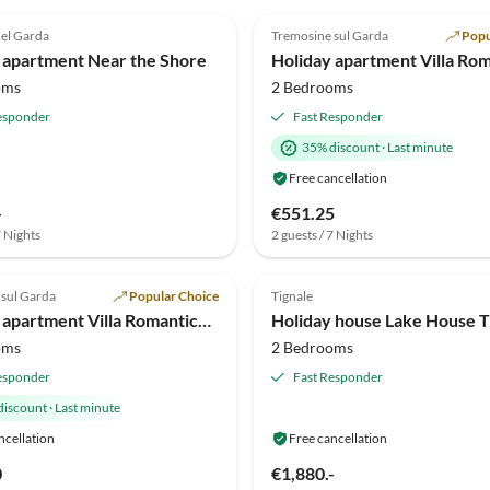
(13)
4.7
(11)
el Garda
Tremosine sul Garda
Popu
 apartment Near the Shore
oms
2 Bedrooms
esponder
Fast Responder
35% discount
·
Last minute
Free cancellation
-
€551.25
7 Nights
2 guests / 7 Nights
(1)
Top-Listing
 sul Garda
Popular Choice
Tignale
Holiday apartment Villa Romantica OG 2
Holiday house Lake House T
oms
2 Bedrooms
esponder
Fast Responder
discount
·
Last minute
ncellation
Free cancellation
0
€1,880.-