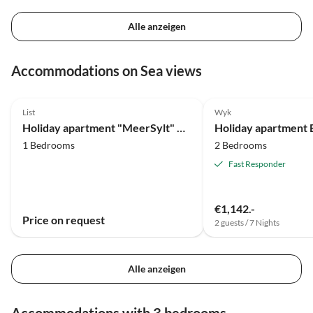
genießen möchte, ist hier
richtig!!
Alle anzeigen
Accommodations on Sea views
4.7
(22)
Top-Listing
4.9
(13)
List
Wyk
Holiday apartment "MeerSylt" Appartment - Family Gössing
1 Bedrooms
2 Bedrooms
Fast Responder
€1,142.-
Price on request
2 guests / 7 Nights
Alle anzeigen