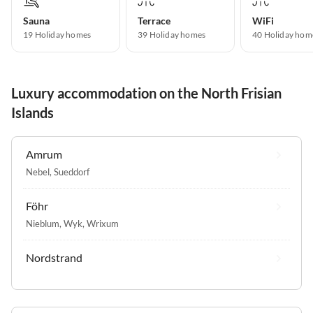
Sauna
Terrace
WiFi
19 Holiday homes
39 Holiday homes
40 Holiday hom
Luxury accommodation on the North Frisian
Islands
Amrum
Nebel
,
Sueddorf
Föhr
Nieblum
,
Wyk
,
Wrixum
Nordstrand