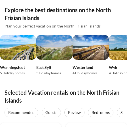
Explore the best destinations on the North
Frisian Islands
Plan your perfect vacation on the North Frisian Islands
Wenningstedt
East Sylt
Westerland
Wyk
5 Holiday homes
5 Holiday homes
4 Holiday homes
4 Holiday h
Selected Vacation rentals on the North Frisian
Islands
Recommended
Guests
Review
Bedrooms
Sta
4.7
(12)
4.8
(6)