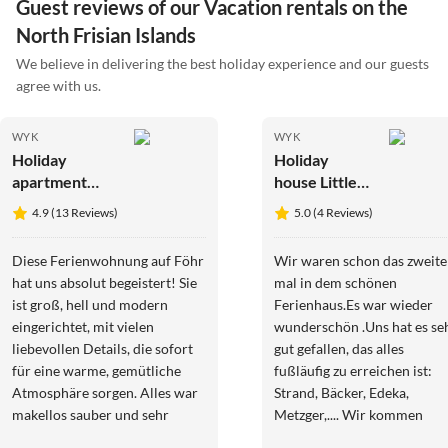
Guest reviews of our Vacation rentals on the
North Frisian Islands
We believe in delivering the best holiday experience and our guests
agree with us.
WYK
WYK
Holiday
Holiday
apartment
house Little
Beauty
paradise
4.9 (13 Reviews)
5.0 (4 Reviews)
ambiente
Diese Ferienwohnung auf Föhr
Wir waren schon das zweite
hat uns absolut begeistert! Sie
mal in dem schönen
ist groß, hell und modern
Ferienhaus.Es war wieder
eingerichtet, mit vielen
wunderschön .Uns hat es se
liebevollen Details, die sofort
gut gefallen, das alles
für eine warme, gemütliche
fußläufig zu erreichen ist:
Atmosphäre sorgen. Alles war
Strand, Bäcker, Edeka,
makellos sauber und sehr
Metzger,.... Wir kommen
gepflegt. Die Vermieterin ist
bestimmt wieder. Die