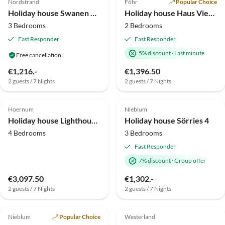
Nordstrand
Föhr
Popular Choice
Holiday house Swanen Hus
Holiday house Haus Vier Austern
3 Bedrooms
2 Bedrooms
Fast Responder
Fast Responder
5% discount
·
Last minute
Free cancellation
€1,216.-
€1,396.50
2 guests / 7 Nights
2 guests / 7 Nights
4.9
(5)
Top-Listing
5.0
(4)
Hoernum
Nieblum
Holiday house Lighthouse 2
Holiday house Sörries 4
4 Bedrooms
3 Bedrooms
Fast Responder
7% discount
·
Group offer
€3,097.50
€1,302.-
2 guests / 7 Nights
2 guests / 7 Nights
4.9
(4)
5.0
(3)
Nieblum
Popular Choice
Westerland