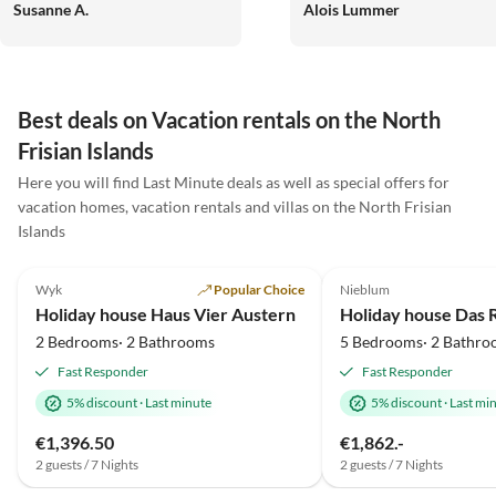
Susanne A.
Alois Lummer
außergewöhnlich freundlich
Föhrverrückten.
und herzlich, sodass man sich
vom ersten Moment an
willkommen fühlt. Die ruhige
Lage macht den Aufenthalt
Best deals on Vacation rentals on the North
besonders erholsam und lädt
Frisian Islands
zum Abschalten ein. Wir
können diese Ferienwohnung
Here you will find Last Minute deals as well as special offers for
uneingeschränkt empfehlen
vacation homes, vacation rentals and villas on the North Frisian
und würden jederzeit
Islands
4.8
(6)
4.9
(4)
wiederkommen, weil sie für
uns einfach perfekt war. Die
Wyk
Popular Choice
Nieblum
Kombination aus Komfort, Stil
Holiday house Haus Vier Austern
Holiday house Das 
und herzlicher
2 Bedrooms· 2 Bathrooms
5 Bedrooms· 2 Bathro
Gastfreundschaft macht diese
Fast Responder
Fast Responder
Unterkunft zu einem echten
Highlight auf Föhr. Wer Ruhe
5% discount
·
Last minute
5% discount
·
Last mi
sucht und gleichzeitig eine
€1,396.50
€1,862.-
hochwertige, liebevoll
2 guests / 7 Nights
2 guests / 7 Nights
gestaltete Ferienwohnung