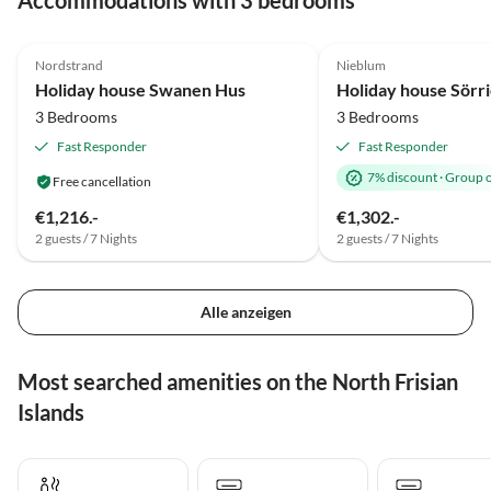
Accommodations with 3 bedrooms
4.7
(12)
5.0
(4)
Nordstrand
Nieblum
Holiday house Swanen Hus
Holiday house Sörri
3 Bedrooms
3 Bedrooms
Fast Responder
Fast Responder
7% discount
·
Group o
Free cancellation
€1,216.-
€1,302.-
2 guests / 7 Nights
2 guests / 7 Nights
Alle anzeigen
Most searched amenities on the North Frisian
Islands