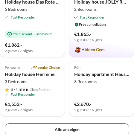
Holiday house Das Rote Landhaus
Holiday house JOLLY ROGER
5 Bedrooms
2 Bedrooms
Fast Responder
Fast Responder
Free cancellation
€1,865.-
5% discount
·
Last minute
2 guests / 7 Nights
€1,862.-
Hidden Gem
2 guests / 7 Nights
5.0
(1)
Pellworm
Popular Choice
Föhr
Holiday house Hermine
Holiday apartment Haus Steuermann West
3 Bedrooms
3 Bedrooms
5
/ 5
Classification
Fast Responder
€1,553.-
€2,670.-
2 guests / 7 Nights
2 guests / 7 Nights
Alle anzeigen