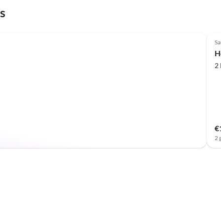
s
Sa
H
2
€
2 