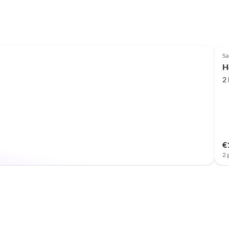
Sa
H
2
€
2 