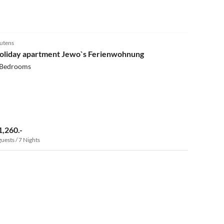
4.9
(21)
utens
oliday apartment Jewo`s Ferienwohnung
 Bedrooms
1,260.-
guests / 7 Nights