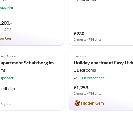
esponder
,200.-
7 Nights
€930.-
en Gem
2 guests / 7 Nights
(5)
4.9
(2)
nau-Oberau
Sautens
Holiday apartment Schatzberg im Haus Moosanger
oms
1 Bedrooms
esponder
Fast Responder
€1,258.-
ncellation
2 guests / 7 Nights
Hidden Gem
7 Nights