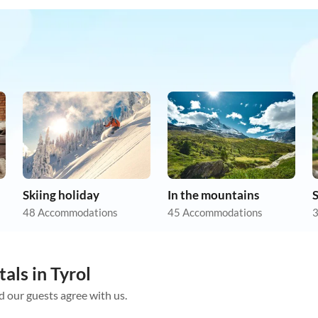
Skiing holiday
In the mountains
48 Accommodations
45 Accommodations
3
als in Tyrol
d our guests agree with us.