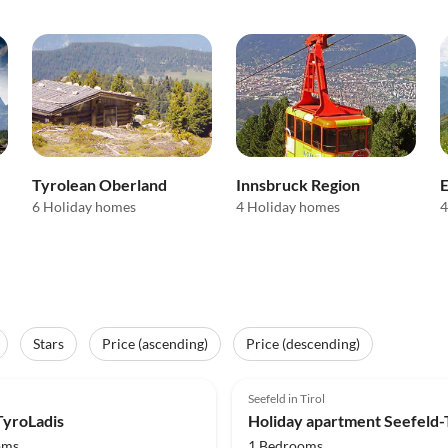
Tyrolean Oberland
Innsbruck Region
E
6 Holiday homes
4 Holiday homes
4
Stars
Price (ascending)
Price (descending)
(35)
Top-Listing
5.0
(22)
Seefeld in Tirol
TyroLadis
oms
1 Bedrooms