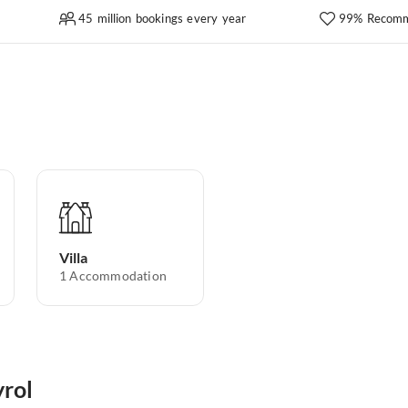
45 million bookings every year
99% Recomm
Villa
1
Accommodation
yrol