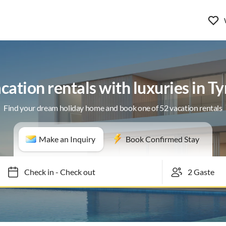
cation rentals with luxuries in Ty
Find your dream holiday home and book one of 52 vacation rentals
Make an Inquiry
Book Confirmed Stay
Check in
-
Check out