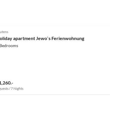
4.9
(21)
utens
oliday apartment Jewo`s Ferienwohnung
 Bedrooms
1,260.-
guests / 7 Nights