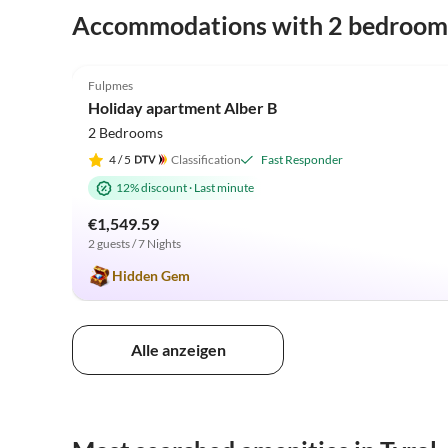
Accommodations with 2 bedroom
5.0
(33)
Fulpmes
Holiday apartment Alber B
2 Bedrooms
4
/ 5
Classification
Fast Responder
12% discount
·
Last minute
€1,549.59
2 guests / 7 Nights
Hidden Gem
Alle anzeigen