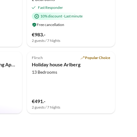
Fast Responder
10% discount
·
Last minute
Free cancellation
€983.-
2 guests / 7 Nights
Top-Listing
Flirsch
Popular Choice
Holiday apartment Easy Living Apartment Ötztal
Holiday house Arlberg
13 Bedrooms
€491.-
2 guests / 7 Nights