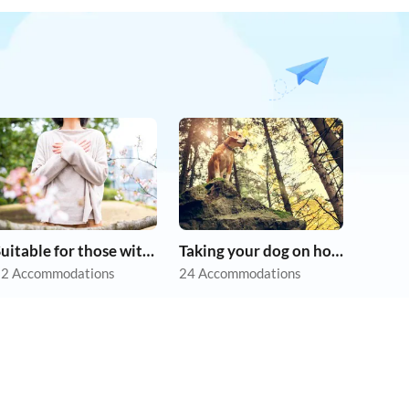
Suitable for those with allergies
Taking your dog on holiday
2 Accommodations
24 Accommodations