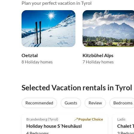
Plan your perfect vacation in Tyrol
Oetztal
Kitzbühel Alps
8 Holiday homes
7 Holiday homes
Selected Vacation rentals in Tyrol
Recommended
Guests
Review
Bedrooms
4.8
(40)
4.9
Brandenberg (Tyrol)
Popular Choice
Ladis
Holiday house S´Neuhäusl
Chalet 
4 Bedrooms
3 Bedro