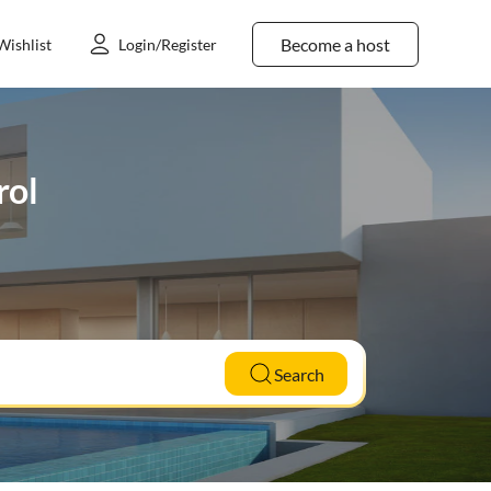
Become a host
Wishlist
Login/Register
rol
Search