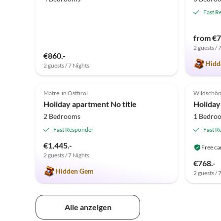
Fast R
from €7
2 guests / 
€860.-
Hidd
2 guests / 7 Nights
5.0
(7)
5.0
Matrei in Osttirol
Wildschö
Holiday apartment No title
2 Bedrooms
1 Bedro
Fast Responder
Fast R
€1,445.-
Free ca
2 guests / 7 Nights
€768.-
Hidden Gem
2 guests / 
Alle anzeigen