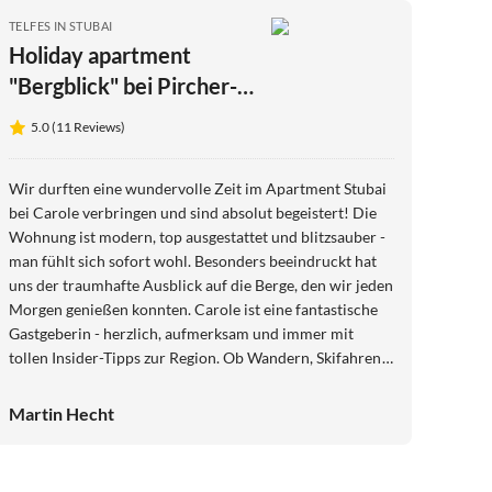
TELFES IN STUBAI
Holiday apartment
"Bergblick" bei Pircher-
Maes
5.0 (11 Reviews)
Wir durften eine wundervolle Zeit im Apartment Stubai
bei Carole verbringen und sind absolut begeistert! Die
Wohnung ist modern, top ausgestattet und blitzsauber -
man fühlt sich sofort wohl. Besonders beeindruckt hat
uns der traumhafte Ausblick auf die Berge, den wir jeden
Morgen genießen konnten. Carole ist eine fantastische
Gastgeberin - herzlich, aufmerksam und immer mit
tollen Insider-Tipps zur Region. Ob Wandern, Skifahren
oder einfach die Natur genießen - die Lage des
Apartments ist perfekt für jede Art von Urlaub. Wir
Martin Hecht
haben uns rundum wohlgefühlt und kommen sehr gerne
wieder. 100 % Weiterempfehlung!