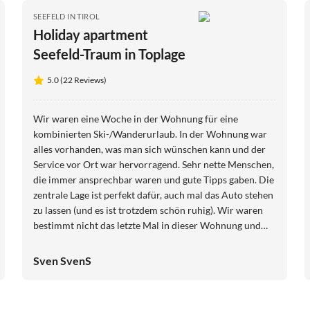
SEEFELD IN TIROL
Holiday apartment
Seefeld-Traum in Toplage
5.0 (22 Reviews)
Wir waren eine Woche in der Wohnung für eine
kombinierten Ski-/Wanderurlaub. In der Wohnung war
alles vorhanden, was man sich wünschen kann und der
Service vor Ort war hervorragend. Sehr nette Menschen,
die immer ansprechbar waren und gute Tipps gaben. Die
zentrale Lage ist perfekt dafür, auch mal das Auto stehen
zu lassen (und es ist trotzdem schön ruhig). Wir waren
bestimmt nicht das letzte Mal in dieser Wohnung und
können die Wohnung für Urlaube in Seefeld
uneingeschränkt empfehlen.
Sven SvenS