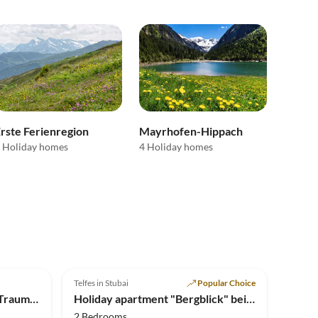
rste Ferienregion
Mayrhofen-Hippach
 Holiday homes
4 Holiday homes
5.0
(11)
Top-Listing
Telfes in Stubai
Popular Choice
Holiday apartment Seefeld-Traum in Toplage
Holiday apartment "Bergblick" bei Pircher-Maes
2 Bedrooms