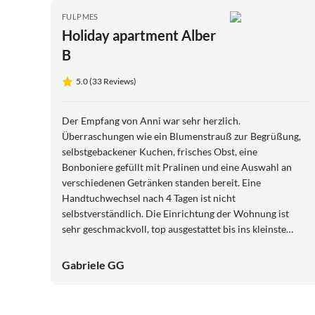
FULPMES
Holiday apartment Alber
B
5.0 (33 Reviews)
Der Empfang von Anni war sehr herzlich.
Überraschungen wie ein Blumenstrauß zur Begrüßung,
selbstgebackener Kuchen, frisches Obst, eine
Bonboniere gefüllt mit Pralinen und eine Auswahl an
verschiedenen Getränken standen bereit. Eine
Handtuchwechsel nach 4 Tagen ist nicht
selbstverständlich. Die Einrichtung der Wohnung ist
sehr geschmackvoll, top ausgestattet bis ins kleinste
Detail und sehr sauber. Die Lage in Fulpmes ist sehr
zentral. Geschätzt haben wir die netten Plaudereien und
Gabriele GG
Empfehlungen/Tipps. Vielen Dank für die tollen Tage in
der eindrucksvollen Umgebung und die
überdurchschnittliche Gastfreundschaft!!!