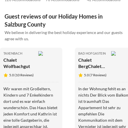
Guest reviews of our Holiday Homes in
Salzburg County
We believe in delivering the best holiday experience and our guests
agree with us.
TAXENBACH
BAD HOFGASTEIN
Chalet
Chalet
Wolfbachgut
BergChalet
Breitenberg
5.0 (10 Reviews)
5.0 (7 Reviews)
Wir waren mit Großeltern,
In der Wohnung fehlt es an
Kindern und 7 Enkelkindern
nichts Der Blick vom Balkon
dort und es war einfach
ist traumhaft Das
wunderschön. Das Haus bietet
Appartement Ist sehr zu
jeden Komfort und Kathrin ist
empfehlen Die
eine tolle Gastgeberin, die
Kommunikation mit dem
jederzeit ansprechbar ist.
Vermieter ist jederzeit sehr