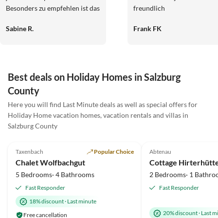
Besonders zu empfehlen ist das
freundlich
Haus für Kinder, es liegt in
Sabine R.
Frank FK
Alleinlage ohne Autoverkehr
und die Kids durften das
gesamte Anwesen zu Spielen
nutzen, es gibt einen kleinen
Spielplatz und einen
Best deals on Holiday Homes in Salzburg
Wasserplatz. Alles ist gut
County
überschaubar und die
Erwachsenen können
Here you will find Last Minute deals as well as special offers for
entspannt vor dem Haus sitzen
Holiday Home vacation homes, vacation rentals and villas in
und haben die Kinder jederzeit
Salzburg County
5.0
(10)
Top-Listing
5.0
(3)
im Blick, auch unsere Kleinsten
konnten sich frei bewegen, das
Taxenbach
Popular Choice
Abtenau
war wirklich erholsam. Das
Chalet Wolfbachgut
Haus selbst ist sehr gut
5 Bedrooms· 4 Bathrooms
2 Bedrooms· 1 Bathro
ausgestattet und auch hier
Fast Responder
Fast Responder
kindgerecht: die Deko ist
rustikal und wenn wirklich mal
18% discount
·
Last minute
etwas umfällt, geht es nicht
20% discount
·
Last m
Free cancellation