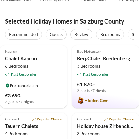
Selected Holiday Homes in Salzburg County
Recommended
Guests
Review
Bedrooms
Sta
5.0
(16)
Top-Listing
5.0
(7)
Top-Listing
Kaprun
Bad Hofgastein
Chalet Kaprun
BergChalet Breitenberg
6 Bedrooms
3 Bedrooms
Fast Responder
Fast Responder
€1,870.-
Free cancellation
2 guests / 7 Nights
€3,650.-
Hidden Gem
2 guests / 7 Nights
4.8
(4)
Top-Listing
5.0
(3)
Top-Listing
Grossarl
Popular Choice
Grossarl
Popular Choice
Tauern Chalets
Holiday house Zirbenchalet Eggriedl
4 Bedrooms
3 Bedrooms