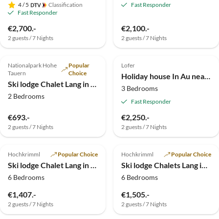
4
/ 5
Classification
Fast Responder
Fast Responder
€2,700.-
€2,100.-
2 guests / 7 Nights
2 guests / 7 Nights
4.9
(2)
Top-Listing
5.0
(2)
Top-Listing
Nationalpark Hohe
Popular
Lofer
Tauern
Choice
Holiday house In Au near Lofer
Ski lodge Chalet Lang in Hochkrimml for 6 people
3 Bedrooms
2 Bedrooms
Fast Responder
€693.-
€2,250.-
2 guests / 7 Nights
2 guests / 7 Nights
Top-Listing
Top-Listing
Hochkrimml
Popular Choice
Hochkrimml
Popular Choice
Ski lodge Chalet Lang in Hochkrimml for 12 people
Ski lodge Chalets Lang in Hochkrimml for 14 persons
6 Bedrooms
6 Bedrooms
€1,407.-
€1,505.-
2 guests / 7 Nights
2 guests / 7 Nights