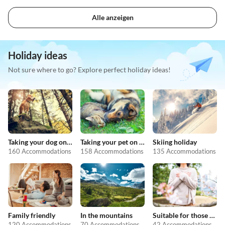
Alle anzeigen
Holiday ideas
Not sure where to go? Explore perfect holiday ideas!
Taking your dog on holiday
Taking your pet on holiday
Skiing holiday
160 Accommodations
158 Accommodations
135 Accommodations
Family friendly
In the mountains
Suitable for those with allergies
120 Accommodations
70 Accommodations
42 Accommodations