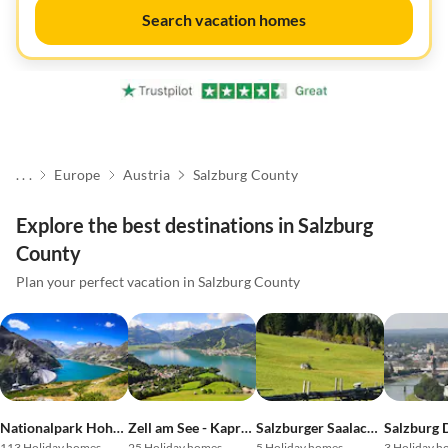
Search vacation homes
. . .
Europe
Austria
Salzburg County
Explore the best destinations in Salzburg
County
Plan your perfect vacation in Salzburg County
Nationalpark Hohe Tauern
Zell am See - Kaprun
Salzburger Saalachtal
Salzburg D
113 Holiday homes
25 Holiday homes
5 Holiday homes
3 Holiday h