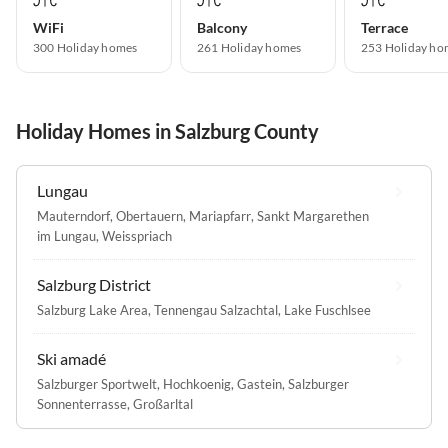
WiFi
Balcony
Terrace
300 Holiday homes
261 Holiday homes
253 Holiday ho
Holiday Homes in Salzburg County
Lungau
Mauterndorf
,
Obertauern
,
Mariapfarr
,
Sankt Margarethen
im Lungau
,
Weisspriach
Salzburg District
Salzburg Lake Area
,
Tennengau Salzachtal
,
Lake Fuschlsee
Ski amadé
Salzburger Sportwelt
,
Hochkoenig
,
Gastein
,
Salzburger
Sonnenterrasse
,
Großarltal