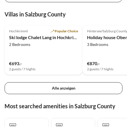
Villas in Salzburg County
4.9
(2)
Top-Listing
5.0
(2)
Hochkrimml
Popular Choice
Hintersee/Salzburg Count
Ski lodge Chalet Lang in Hochkrimml for 6 people
Holiday house Obe
2 Bedrooms
3 Bedrooms
€693.-
€870.-
2 guests / 7 Nights
2 guests / 7 Nights
Alle anzeigen
Most searched amenities in Salzburg County