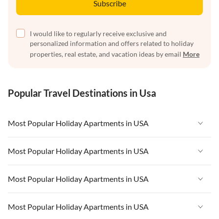
Subscribe
I would like to regularly receive exclusive and
personalized information and offers related to holiday
properties, real estate, and vacation ideas by email
More
Popular Travel Destinations in Usa
Most Popular Holiday Apartments in USA
Vacation Apartments in USA
Most Popular Holiday Apartments in USA
Vacation Apartments in Florida
Vacation Apartments in USA
Most Popular Holiday Apartments in USA
Vacation Apartments in Cape Coral
Vacation Apartments in Florida
Vacation Apartments in New York
Vacation Apartments in USA
Most Popular Holiday Apartments in USA
Vacation Apartments in Cape Coral