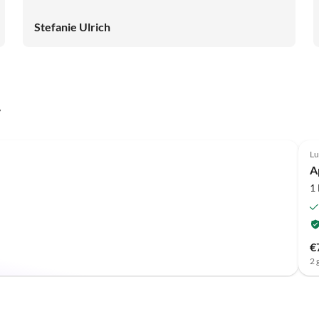
Stefanie Ulrich
y
Top-Listing
Lu
A
1
€
2 