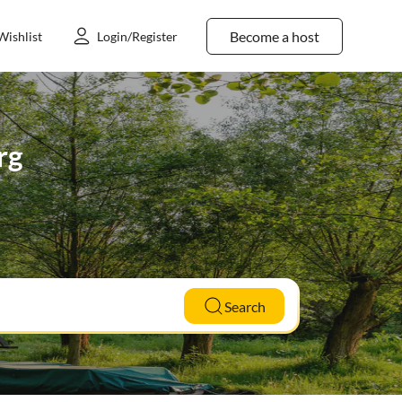
Become a host
Wishlist
Login/Register
rg
Search