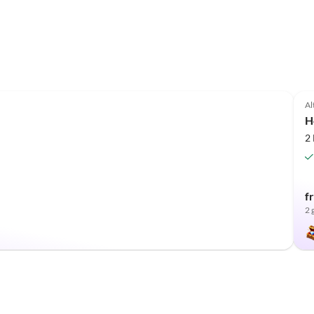
Al
H
2
f
2 