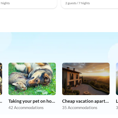
7 Nights
2 guests / 7 Nights
r dog on holiday
Taking your pet on holiday
Cheap vacation apartments
L
42 Accommodations
35 Accommodations
3