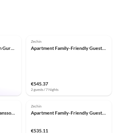
Top-Listing
Zechin
Holiday apartment No. 4 "Am Gurkenradweg"
Apartment Family-Friendly Guesthouse in the Oderbruch
€545.37
2 guests / 7 Nights
Top-Listing
Zechin
Holiday apartment Chalet-Sanssouci
Apartment Family-Friendly Guesthouse in the Oderbruch
€535.11