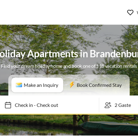
oliday Apartments in Brandenbu
Find your dream holiday home and book one of 118 vacation rentals
Make an Inquiry
Book Confirmed Stay
Check in
-
Check out