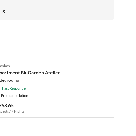
touristisch seheswert mit einigen guten Restaurants. Der
nahe gelegenge Plessower See ist bei sehr warmen Tagen
S
eine gute Abkühlung. Auch die Souterainwohnung ist bei
hohen Außentemperaturen angenehm kühl. Herr und
Frau Sönnichsen sind freundliche und angenehme
Gespächspartner. Wir waren in den letzten Jahren
mehrfach zu Gast und werden wiederkommen.
5.0
(8)
ebben
partment BluGarden Atelier
 Bedrooms
Fast Responder
Free cancellation
768.65
guests / 7 Nights