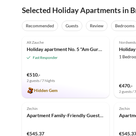
Selected Holiday Apartments in 
Recommended
Guests
Review
Bedrooms
5.0
(26)
Top-Listing
4.9
Alt Zauche
Nordwest
Holiday apartment No. 5 "Am Gurkenradweg"
Holida
1 Bedro
Fast Responder
€510.-
2 guests / 7 Nights
€470.-
Hidden Gem
2 guests / 
Zechin
Zechin
Apartment Family-Friendly Guesthouse in the Oderbruch
€545.37
€545.3