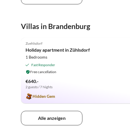
Virtual
Villas in Brandenburg
Tour
5.0
(26)
Zuehlsdorf
Holiday apartment in Zühlsdorf
1 Bedrooms
Fast Responder
Free cancellation
€640.-
2 guests / 7 Nights
Hidden Gem
Alle anzeigen