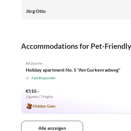
Jörg Otto
Accommodations for Pet-Friendl
5.0
(26)
Alt Zauche
Holiday apartment No. 5 "Am Gurkenradweg"
Fast Responder
€510.-
2 guests / 7 Nights
Hidden Gem
Alle anzeigen