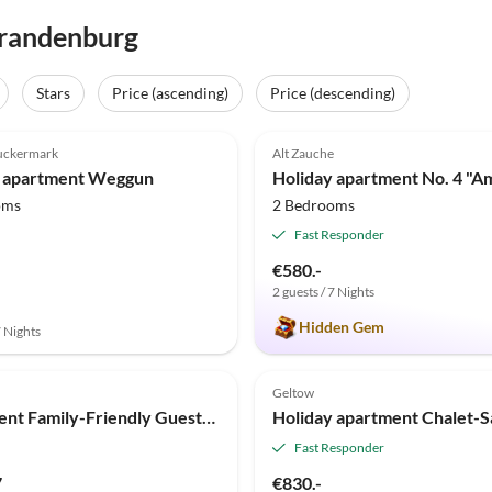
Brandenburg
Stars
Price (ascending)
Price (descending)
(15)
Top-Listing
4.9
(13)
uckermark
Alt Zauche
y apartment Weggun
oms
2 Bedrooms
Fast Responder
€580.-
2 guests / 7 Nights
Hidden Gem
7 Nights
Geltow
Apartment Family-Friendly Guesthouse in the Oderbruch
Fast Responder
7
€830.-