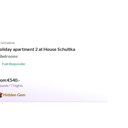
5.0
(5)
t Schadow
oliday apartment 2 at House Schultka
 Bedrooms
Fast Responder
rom €540.-
guests / 7 Nights
Hidden Gem