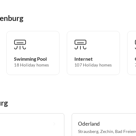
denburg
Swimming Pool
Internet
18 Holiday homes
107 Holiday homes
urg
Oderland
Strausberg
,
Zechin
,
Bad Freie