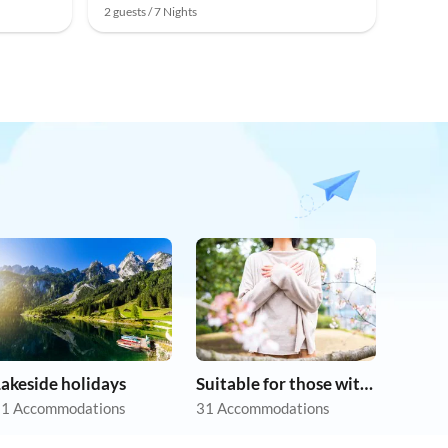
2 guests / 7 Nights
akeside holidays
Suitable for those with allergies
1 Accommodations
31 Accommodations