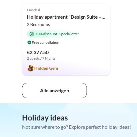
5.0
(3)
Funchal
Holiday apartment "Design Suite – Ocean View & Sound at Praia Formosa"
2 Bedrooms
10% discount
·
Special offer
Free cancellation
€2,377.50
2 guests / 7 Nights
Hidden Gem
Alle anzeigen
Holiday ideas
Not sure where to go? Explore perfect holiday ideas!