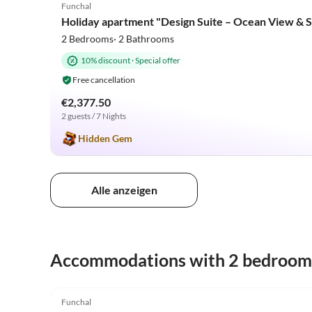
Funchal
Holiday apartment "Design Suite – Ocean View & S
2 Bedrooms· 2 Bathrooms
10% discount
·
Special offer
Free cancellation
€2,377.50
2 guests / 7 Nights
Hidden Gem
Alle anzeigen
Accommodations with 2 bedroom
5.0
(3)
Funchal