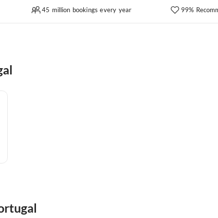
45 million bookings every year
99% Recomm
gal
ortugal