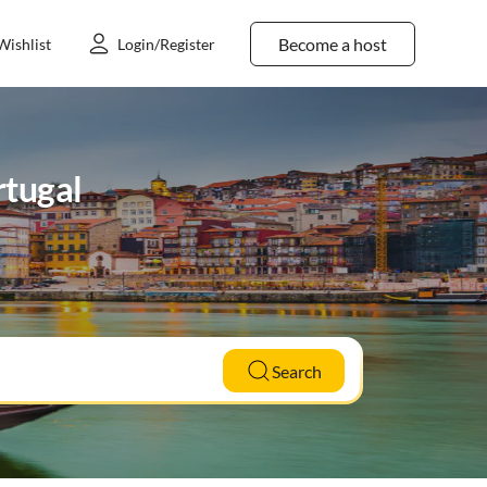
Become a host
Wishlist
Login/Register
rtugal
Search