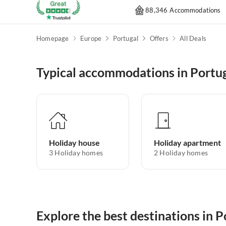
88,346 Accommodations
Homepage
Europe
Portugal
Offers
All Deals
Typical accommodations in Portu
Holiday house
Holiday apartment
3
Holiday homes
2
Holiday homes
Explore the best destinations in P