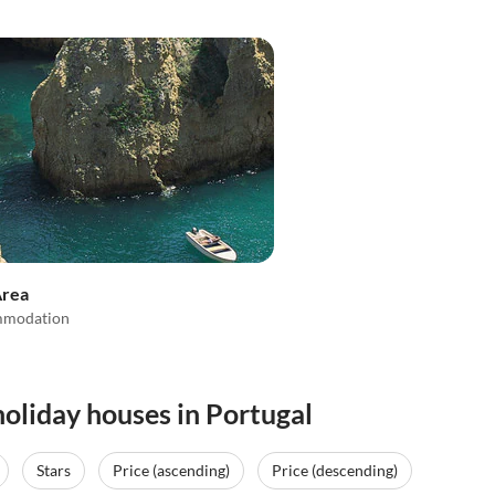
Area
mmodation
oliday houses in Portugal
Stars
Price (ascending)
Price (descending)