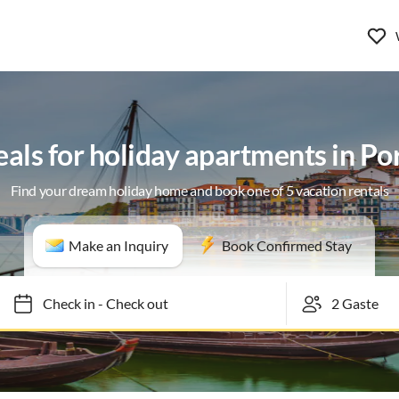
eals for holiday apartments in Po
Find your dream holiday home and book one of 5 vacation rentals
Make an Inquiry
Book Confirmed Stay
Check in
-
Check out