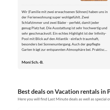
Formosa"
Wir (Familie mit zwei erwachsenen Söhnen) haben uns in
der Ferienwohnung super wohlgefühlt. Zwei
Schlafzimmer und zwei Bäder - perfekt, damit jeder
genug Platz hat. Die Ausstattung ist sehr hochwertig und
sehr geschmackvoll. Ein echtes Highlight ist der Infinity-
Pool mit Blick auf den Atlantik - einfach traumhaft,
besonders bei Sonnenuntergang. Auch der gepflegte
Garten trägt zur entspannten Atmosphäre bei. Praktisch:
Bäcker und Supermarkt liegen direkt gegenüber und
unser Mietwagen stand sicher auf einem überdachten
Moni Sch.-B.
Parkplatz. Ein herzliches Dankeschön an die Gastgeber:
"Stets hilfsbereit und herzlich - klare
Weiterempfehlung."
Best deals on Vacation rentals in 
Here you will find Last Minute deals as well as special o
5.0
(3)