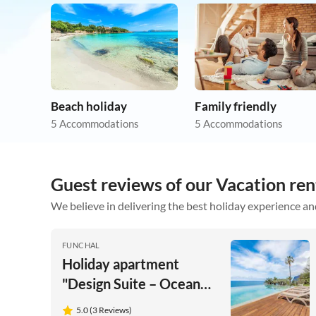
Beach holiday
Family friendly
5 Accommodations
5 Accommodations
Guest reviews of our Vacation ren
We believe in delivering the best holiday experience an
FUNCHAL
Holiday apartment
"Design Suite – Ocean
View & Sound at Praia
5.0 (3 Reviews)