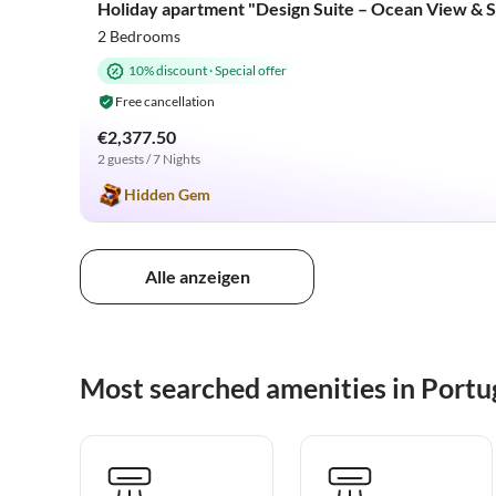
Holiday apartment "Design Suite – Ocean View & S
2 Bedrooms
10% discount
·
Special offer
Free cancellation
€2,377.50
2 guests / 7 Nights
Hidden Gem
Alle anzeigen
Most searched amenities in Portu