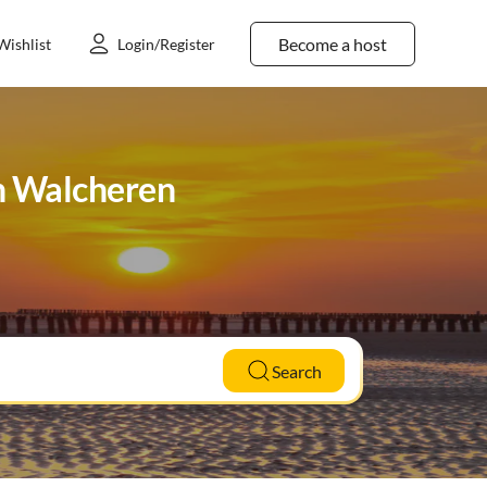
Become a host
Wishlist
Login/Register
in Walcheren
Search