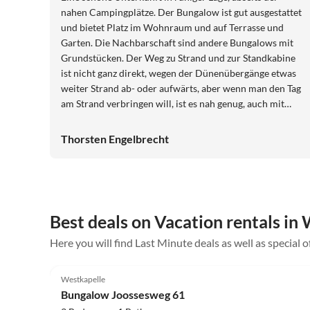
nahen Campingplätze. Der Bungalow ist gut ausgestattet
und bietet Platz im Wohnraum und auf Terrasse und
Garten. Die Nachbarschaft sind andere Bungalows mit
Grundstücken. Der Weg zu Strand und zur Standkabine
ist nicht ganz direkt, wegen der Dünenübergänge etwas
weiter Strand ab- oder aufwärts, aber wenn man den Tag
am Strand verbringen will, ist es nah genug, auch mit
Kindern. Die Strandwacht in der Nähe bietet zudem frei
zugängliche Toiletten (und es gibt auch Trinkwasser an
Thorsten Engelbrecht
den Duschen). Uns hat es an nichts gefehlt und wir
hatten eine tolle Urlaubswoche in der Unterkunft. Vielen
Dank, wir kommen gerne wieder.
Best deals on Vacation rentals in
Here you will find Last Minute deals as well as special 
4.7
(16)
Westkapelle
Bungalow Joossesweg 61