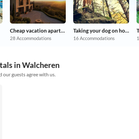
Cheap vacation apartments
Taking your dog on holiday
28 Accommodations
16 Accommodations
1
tals in Walcheren
d our guests agree with us.