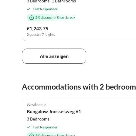
3 Bedrooms· 1 Bathrooms
Fast Responder
5% discount
·
Short break
€1,243.75
2 guests / 7 Nights
Alle anzeigen
Accommodations with 2 bedroom
4.7
(16)
Westkapelle
Bungalow Joossesweg 61
3 Bedrooms
Fast Responder
5% discount
·
Short break