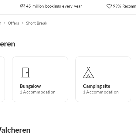
45 million bookings every year
99% Recomm
n
Offers
Short Break
heren
Bungalow
Camping site
1
Accommodation
1
Accommodation
Walcheren