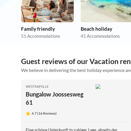
Family friendly
Beach holiday
51 Accommodations
41 Accommodations
Guest reviews of our Vacation ren
We believe in delivering the best holiday experience an
WESTKAPELLE
Bungalow Joossesweg
61
4.7 (16 Reviews)
Eine schöne Unterkunft in ruhiger Lage, abseits der