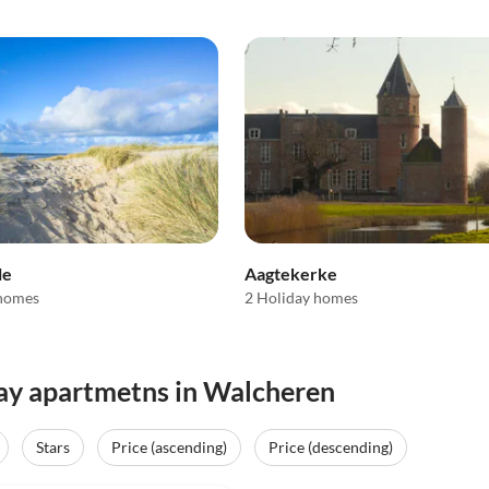
le
Aagtekerke
 homes
2 Holiday homes
day apartmetns in Walcheren
Stars
Price (ascending)
Price (descending)