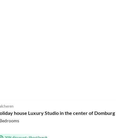
lcheren
oliday house Luxury Studio in the center of Domburg DO07
 Bedrooms
20% discount
·
Short break