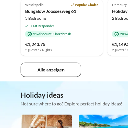
Westkapelle
Popular Choice
Domburg
Bungalow Joossesweg 61
3 Bedrooms
2 Bedro
Fast Responder
5% discount
·
Short break
20% 
€1,243.75
€1,149.
2 guests / 7 Nights
2 guests / 
Alle anzeigen
Holiday ideas
Not sure where to go? Explore perfect holiday ideas!