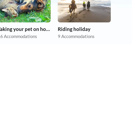
Taking your pet on holiday
Riding holiday
6 Accommodations
9 Accommodations