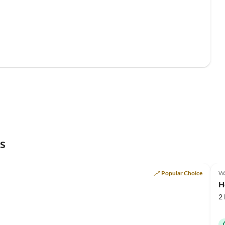
s
Popular Choice
Wa
H
2