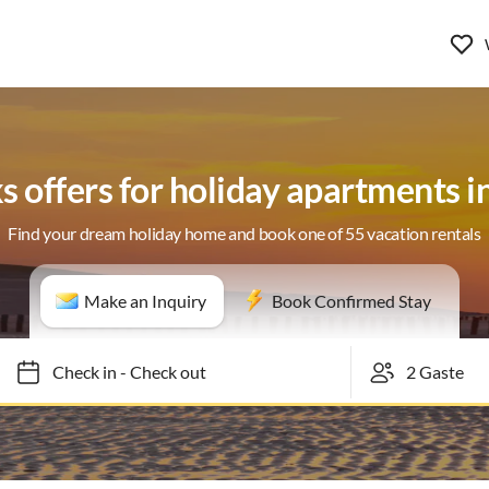
s offers for holiday apartments 
Find your dream holiday home and book one of 55 vacation rentals
Make an Inquiry
Book Confirmed Stay
Check in
-
Check out