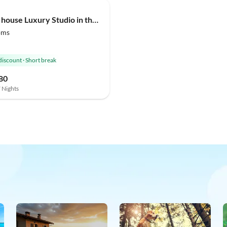
Holiday house Luxury Studio in the center of Domburg DO07
oms
discount
·
Short break
80
7 Nights