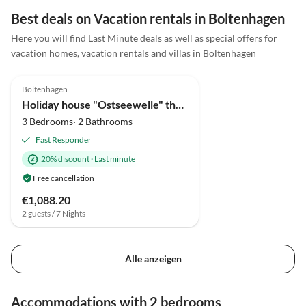
liebevolle Osterdekoration
Best deals on Vacation rentals in Boltenhagen
haben uns direkt ein Gefühl
Virtual
Here you will find Last Minute deals as well as special offers for
von Willkommensein
Tour
vacation homes, vacation rentals and villas in Boltenhagen
gegeben. Ein großer
4.9
(15)
Top-Listing
Pluspunkt für uns als Famili
waren die vorhandene
Boltenhagen
Super Host
Waschmaschine sowie die
Holiday house "Ostseewelle" thatched house
vielen Spiele und Bücher für
3 Bedrooms· 2 Bathrooms
unsere Kinder. Auch die
Fast Responder
Möglichkeit, den Bollerwag
20% discount
·
Last minute
und das Sandspielzeug zu
nutzen, war einfach großart
Free cancellation
und hat unsere Strandtage
€1,088.20
deutlich erleichtert.
2 guests / 7 Nights
Insgesamt ein rundum
gelungener Aufenthalt, wir
kommen sehr gerne wieder!
Alle anzeigen
Virtual
Tour
Accommodations with 2 bedrooms