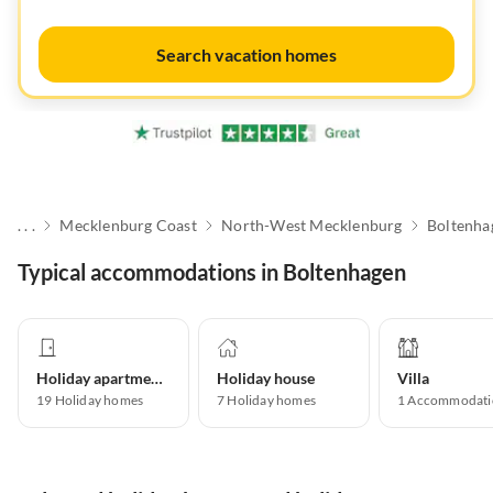
Search vacation homes
. . .
Mecklenburg Coast
North-West Mecklenburg
Boltenha
Typical accommodations in Boltenhagen
Holiday apartment
Holiday house
Villa
19
Holiday homes
7
Holiday homes
1
Accommodati