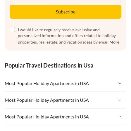
Subscribe
I would like to regularly receive exclusive and
personalized information and offers related to holiday
properties, real estate, and vacation ideas by email
More
Popular Travel Destinations in Usa
Most Popular Holiday Apartments in USA
Vacation Apartments in USA
Most Popular Holiday Apartments in USA
Vacation Apartments in Florida
Vacation Apartments in USA
Most Popular Holiday Apartments in USA
Vacation Apartments in Cape Coral
Vacation Apartments in Florida
Vacation Apartments in New York