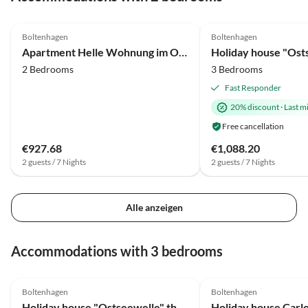
4.0
(25)
4.9
(15)
Boltenhagen
Boltenhagen
Super Host
Apartment Helle Wohnung im Ostseebad
2 Bedrooms
3 Bedrooms
Fast Responder
20% discount
·
Last m
Free cancellation
€927.68
€1,088.20
2 guests / 7 Nights
2 guests / 7 Nights
Alle anzeigen
Virtual
Tour
Accommodations with 3 bedrooms
4.9
(15)
Top-Listing
4.7
(5)
Boltenhagen
Boltenhagen
Super Host
Holiday house "Ostseewelle" thatched house
Holiday house Carlo