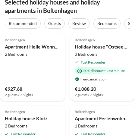
Selected holiday houses and holiday
apartments in Boltenhagen
Virtual
Tour
Recommended
Guests
Review
Bedrooms
Sta
4.0
(25)
4.9
(15)
Top-Listing
Boltenhagen
Boltenhagen
Super Host
Apartment Helle Wohnung im Ostseebad
Holiday house "Ostseewelle" thatched house
2 Bedrooms
3 Bedrooms
Fast Responder
20% discount
·
Last minute
Free cancellation
€927.68
€1,088.20
2 guests / 7 Nights
2 guests / 7 Nights
4.9
(9)
4.2
(5)
Boltenhagen
Boltenhagen
Holiday house Klotz
Apartment Ferienwohnung in Boltenhagen
2 Bedrooms
1 Bedrooms
Fast Responder
Fast Responder