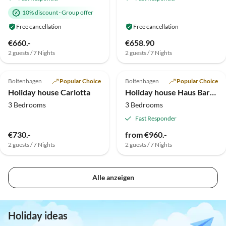
10% discount
·
Group offer
Free cancellation
Free cancellation
€660.-
€658.90
2 guests / 7 Nights
2 guests / 7 Nights
Virtual
Tour
4.7
(5)
Top-Listing
Boltenhagen
Popular Choice
Boltenhagen
Popular Choice
Holiday house Carlotta
Holiday house Haus Barby
3 Bedrooms
3 Bedrooms
Fast Responder
€730.-
from €960.-
2 guests / 7 Nights
2 guests / 7 Nights
Alle anzeigen
Holiday ideas