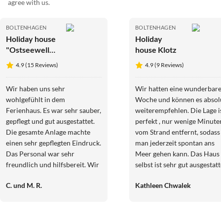
agree with us.
BOLTENHAGEN
BOLTENHAGEN
Holiday house
Holiday
"Ostseewelle"
house Klotz
thatched
4.9 (15 Reviews)
4.9 (9 Reviews)
house
Wir haben uns sehr
Wir hatten eine wunderbar
wohlgefühlt in dem
Woche und können es absol
Ferienhaus. Es war sehr sauber,
weiterempfehlen. Die Lage i
gepflegt und gut ausgestattet.
perfekt , nur wenige Minute
Die gesamte Anlage machte
vom Strand entfernt, sodass
einen sehr gepflegten Eindruck.
man jederzeit spontan ans
Das Personal war sehr
Meer gehen kann. Das Haus
freundlich und hilfsbereit. Wir
selbst ist sehr gut ausgestatt
würden es jederzeit wieder
und bietet alles, was man fü
C. und M. R.
Kathleen Chwalek
mieten.
einen entspannten Aufentha
braucht. Besonders schön
fanden wir den herzlichen
Empfang: Frische Tulpen un