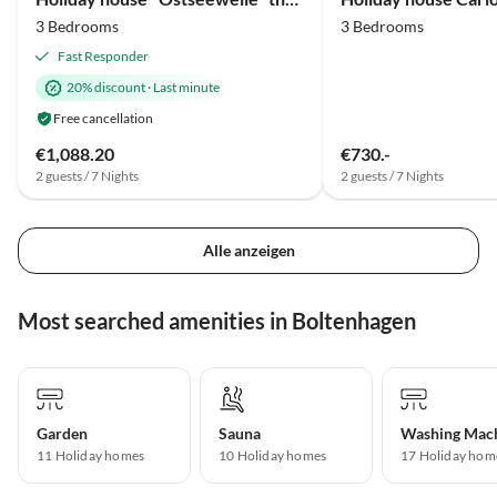
3 Bedrooms
3 Bedrooms
Fast Responder
20% discount
·
Last minute
Free cancellation
€1,088.20
€730.-
2 guests / 7 Nights
2 guests / 7 Nights
Alle anzeigen
Most searched amenities in Boltenhagen
Garden
Sauna
Washing Mac
11 Holiday homes
10 Holiday homes
17 Holiday hom