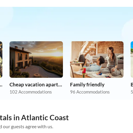
r dog on holiday
Cheap vacation apartments
Family friendly
102 Accommodations
96 Accommodations
5
als in Atlantic Coast
d our guests agree with us.