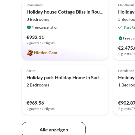
Roussines
Nantheuil
Holiday house Cottage Bliss in Roussines
3 Bedrooms
5 Bedro
Free cancellation
Fast R
€932.11
Free ca
2 guests / 7 Nights
€2,475.
Hidden Gem
2 guests / 
4.0
(4)
4.0
Sarlat
Pornichet
Holiday park Holiday Home in Sarlat near Grottes de Lascaux
2 Bedrooms
1 Bedro
€969.56
€902.8
2 guests / 7 Nights
2 guests / 
Alle anzeigen