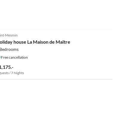
int-Mesmin
oliday house La Maison de Maître
 Bedrooms
Free cancellation
1,175.-
guests / 7 Nights
5.0
(1)