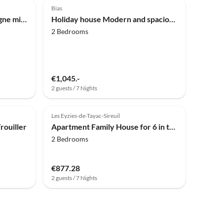
Bias
Cottage Luxusvilla in Dordogne mit Pool & Privatsphäre
Holiday house Modern and spacious holiday home – only five minutes to the Atlantic
2 Bedrooms
€1,045.-
2 guests / 7 Nights
Top-Listing
Les Eyzies-de-Tayac-Sireuil
rouiller
Apartment Family House for 6 in the Var
2 Bedrooms
€877.28
2 guests / 7 Nights