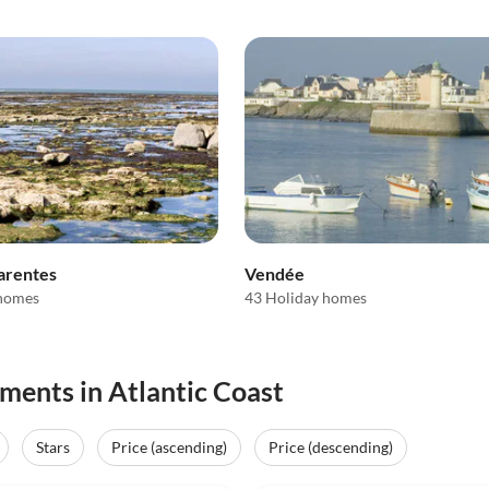
arentes
Vendée
 homes
43 Holiday homes
ments in Atlantic Coast
Stars
Price (ascending)
Price (descending)
(49)
4.5
(28)