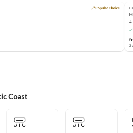
Popular Choice
Ca
H
4
f
2 
tic Coast