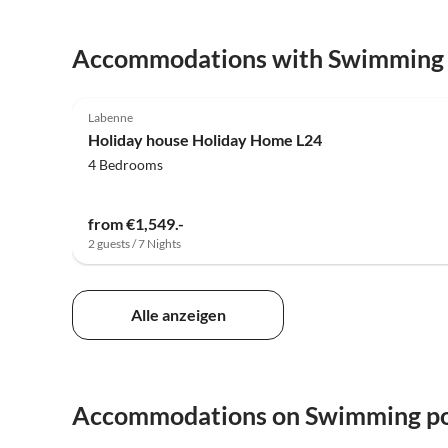
Accommodations with Swimming
5.0
(3)
Labenne
Holiday house Holiday Home L24
4 Bedrooms
from €1,549.-
2 guests / 7 Nights
Alle anzeigen
Accommodations on Swimming p
5.0
(3)