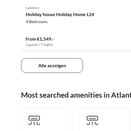
Labenne
Holiday house Holiday Home L24
4 Bedrooms
from €1,549.-
2 guests / 7 Nights
Alle anzeigen
Most searched amenities in Atlan