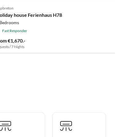
pbreton
oliday house Ferienhaus H78
 Bedrooms
Fast Responder
rom €1,670.-
guests / 7 Nights