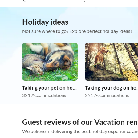
Holiday ideas
Not sure where to go? Explore perfect holiday ideas!
Taking your pet on holiday
Taking you
321 Accommodations
291 Accommodations
Guest reviews of our Vacation rent
We believe in delivering the best holiday experience an