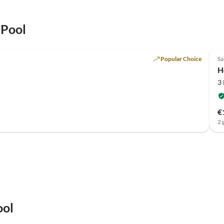
 Pool
Popular Choice
Sa
H
3
€
2 
ool