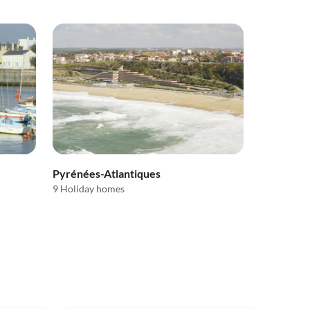
Pyrénées-Atlantiques
9 Holiday homes
4.8
(9)
Top-Listing