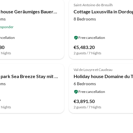
Saint-Antoine-de-Breuilh
Holiday house Geräumiges Bauernhaus mit Pool
oms
8 Bedrooms
esponder
ncellation
Free cancellation
80
€5,483.20
7 Nights
2 guests / 7 Nights
(1)
Val de Louyre et Caudeau
Holiday park Sea Breeze Stay mit Pool
Holiday house Domaine du T
oms
6 Bedrooms
Free cancellation
7
€3,891.50
7 Nights
2 guests / 7 Nights