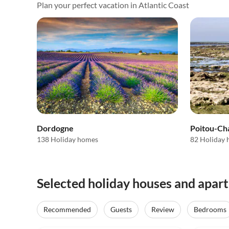
Plan your perfect vacation in Atlantic Coast
Dordogne
Poitou-Ch
138 Holiday homes
82 Holiday
Selected holiday houses and apart
Recommended
Guests
Review
Bedrooms
4.8
(78)
4.0