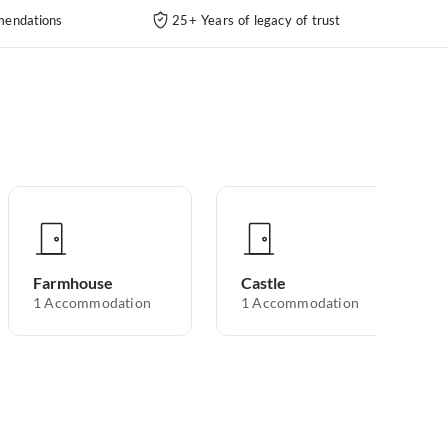
endations
25+ Years of legacy of trust
Farmhouse
Castle
1
Accommodation
1
Accommodation