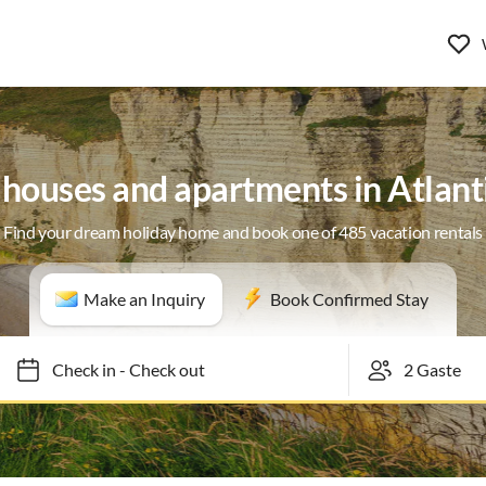
 houses and apartments in Atlant
Find your dream holiday home and book one of 485 vacation rentals
Make an Inquiry
Book Confirmed Stay
Check in
-
Check out