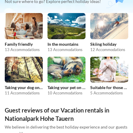
Not sure where to go? Explore perfect holiday ideas!
Family friendly
In the mountains
Skiing holiday
13 Accommodations
13 Accommodations
12 Accommodations
Taking your dog on holiday
Taking your pet on holiday
Suitable for those with allergies
11 Accommodations
10 Accommodations
5 Accommodations
Guest reviews of our Vacation rentals in
Nationalpark Hohe Tauern
We believe in delivering the best holiday experience and our guests