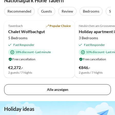
Nationalpark Hohe Tauern
Recommended
Guests
Review
Bedrooms
Sta
5.0
(10)
Top-Listing
4.8
(3)
Taxenbach
Popular Choice
Neukirchen am Grossvene
Super Host
Chalet Wolfbachgut
5 Bedrooms
3 Bedrooms
Fast Responder
Fast Responder
18% discount
·
Last minute
10% discount
·
Last m
Free cancellation
Free cancellation
€2,272.-
€846.-
2 guests / 7 Nights
2 guests / 7 Nights
Alle anzeigen
Holiday ideas