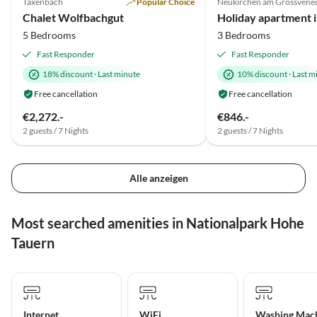
Taxenbach
Popular Choice
Neukirchen am Grossvene
Super Host
Chalet Wolfbachgut
5 Bedrooms
3 Bedrooms
Fast Responder
Fast Responder
18% discount
·
Last minute
10% discount
·
Last m
Free cancellation
Free cancellation
€2,272.-
€846.-
2 guests / 7 Nights
2 guests / 7 Nights
Alle anzeigen
Most searched amenities in Nationalpark Hohe
Tauern
Internet
WiFi
Washing Mac