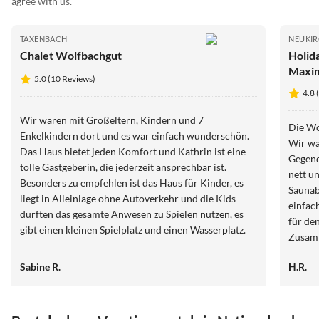
agree with us.
TAXENBACH
NEUKIR
Chalet Wolfbachgut
Holid
Maxim
5.0 (10 Reviews)
8 peo
4.8 
Wir waren mit Großeltern, Kindern und 7
Die Wo
Enkelkindern dort und es war einfach wunderschön.
Wir wa
Das Haus bietet jeden Komfort und Kathrin ist eine
Gegend
tolle Gastgeberin, die jederzeit ansprechbar ist.
nett u
Besonders zu empfehlen ist das Haus für Kinder, es
Saunab
liegt in Alleinlage ohne Autoverkehr und die Kids
einfac
durften das gesamte Anwesen zu Spielen nutzen, es
für de
gibt einen kleinen Spielplatz und einen Wasserplatz.
Zusam
Alles ist gut überschaubar und die Erwachsenen
einer 
können entspannt vor dem Haus sitzen und haben die
Sabine R.
H.R.
Kinder jederzeit im Blick, auch unsere Kleinsten
konnten sich frei bewegen, das war wirklich
erholsam. Das Haus selbst ist sehr gut ausgestattet