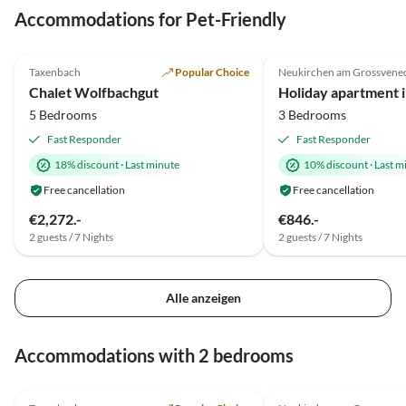
Accommodations for Pet-Friendly
5.0
(10)
Top-Listing
4.8
(3)
Taxenbach
Popular Choice
Neukirchen am Grossvene
Super Host
Chalet Wolfbachgut
5 Bedrooms
3 Bedrooms
Fast Responder
Fast Responder
18% discount
·
Last minute
10% discount
·
Last m
Free cancellation
Free cancellation
€2,272.-
€846.-
2 guests / 7 Nights
2 guests / 7 Nights
Alle anzeigen
Accommodations with 2 bedrooms
5.0
(10)
Top-Listing
4.8
(3)