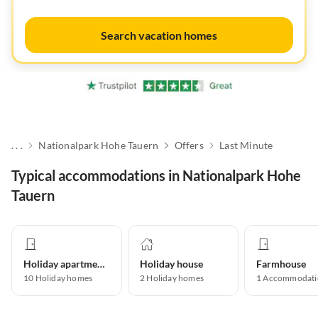
Search vacation homes
. . .
Nationalpark Hohe Tauern
Offers
Last Minute
Typical accommodations in Nationalpark Hohe
Tauern
Holiday apartment
Holiday house
Farmhouse
10
Holiday homes
2
Holiday homes
1
Accommodati