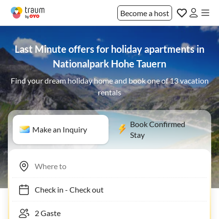
Become a host
Last Minute offers for holiday apartments in
Nationalpark Hohe Tauern
Find your dream holiday home and book one of 13 vacation
rentals
Book Confirmed
Make an Inquiry
Stay
Check in
-
Check out