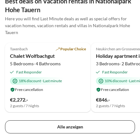
Best deals on Vacation rentals in Nationalpark
und auch hier kindgerecht: die Deko ist rustikal und
Hohe Tauern
wenn wirklich mal etwas umfällt, geht es nicht sofort
kaputt. Vielen Dank Kathrin & Herrmann für die
Here you will find Last Minute deals as well as special offers for
schöne Zeit!
vacation homes, vacation rentals and villas in Nationalpark Hohe
Tauern
5.0
(10)
Top-Listing
4.8
(3)
Taxenbach
Popular Choice
Neukirchen am Grossvene
Super Host
Chalet Wolfbachgut
5 Bedrooms· 4 Bathrooms
3 Bedrooms· 2 Bathro
Fast Responder
Fast Responder
18% discount
·
Last minute
10% discount
·
Last m
Free cancellation
Free cancellation
€2,272.-
€846.-
2 guests / 7 Nights
2 guests / 7 Nights
Alle anzeigen