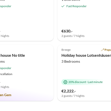
esponder
Fast Responder
-
€630.-
7 Nights
2 guests / 7 Nights
(5)
Top-Listing
4.8
(3)
Breege
Popu
 house No title
Holiday house Lotsenhäuse
oms
3 Bedrooms
esponder
ncellation
-
20% discount
·
Last minute
7 Nights
€2,222.-
en Gem
2 guests / 7 Nights