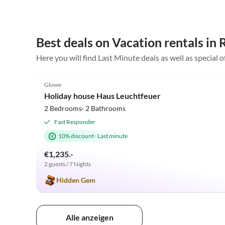
Best deals on Vacation rentals in
Here you will find Last Minute deals as well as special 
4.9
(12)
Glowe
Holiday house Haus Leuchtfeuer
2 Bedrooms· 2 Bathrooms
Fast Responder
10% discount
·
Last minute
€1,235.-
2 guests / 7 Nights
Hidden Gem
Alle anzeigen