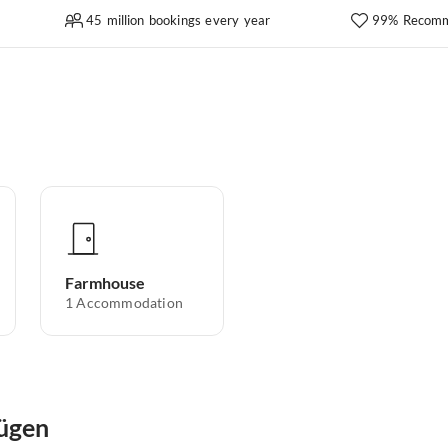
45 million bookings every year
99% Recomm
Farmhouse
1
Accommodation
Rügen