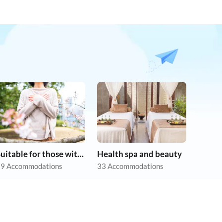
Suitable for those with allergies
Health spa and beauty
9 Accommodations
33 Accommodations