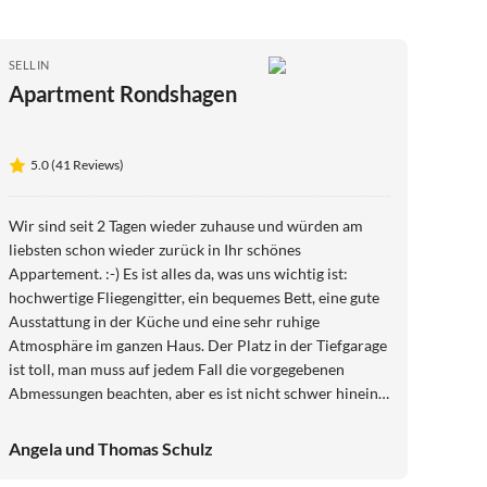
SELLIN
Apartment Rondshagen
5.0 (41 Reviews)
Wir sind seit 2 Tagen wieder zuhause und würden am
liebsten schon wieder zurück in Ihr schönes
Appartement. :-) Es ist alles da, was uns wichtig ist:
hochwertige Fliegengitter, ein bequemes Bett, eine gute
Ausstattung in der Küche und eine sehr ruhige
Atmosphäre im ganzen Haus. Der Platz in der Tiefgarage
ist toll, man muss auf jedem Fall die vorgegebenen
Abmessungen beachten, aber es ist nicht schwer hinein-
und wieder hinaus zu kommen. Der Bäcker gegenüber ist
auch gut, die Öffnungszeiten mit 8 Uhr bis 17:30 Uhr
Angela und Thomas Schulz
sind etwas gewöhnungsbedürftig und ich stand am