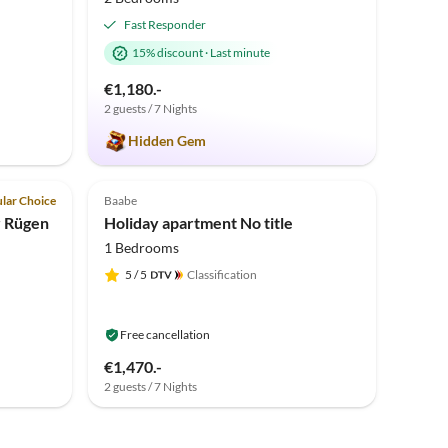
Fast Responder
15% discount
·
Last minute
€1,180.-
2 guests / 7 Nights
Hidden Gem
Top-Listing
Top-Listing
lar Choice
Baabe
r Rügen
Holiday apartment No title
1 Bedrooms
5
/ 5
Classification
Free cancellation
€1,470.-
2 guests / 7 Nights