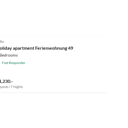
5.0
(7)
llin
oliday apartment Ferienwohnung 49
 Bedrooms
Fast Responder
1,230.-
guests / 7 Nights