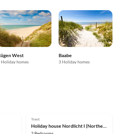
Rügen West
Baabe
 Holiday homes
3 Holiday homes
Top-Listing
4.8
(6)
Top-Listing
Trent
Holiday house Nordlicht I (Northern Light 1)
2 Bedrooms