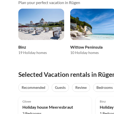
Plan your perfect vacation in Rügen
Binz
Wittow Peninsula
19 Holiday homes
10 Holiday homes
Selected Vacation rentals in Rüge
Virtual
Tour
Recommended
Guests
Review
Bedrooms
5.0
(43)
Top-Listing
5.0
Glowe
Binz
Holiday house Meeresbraut
3 Bedrooms
1 Bedro