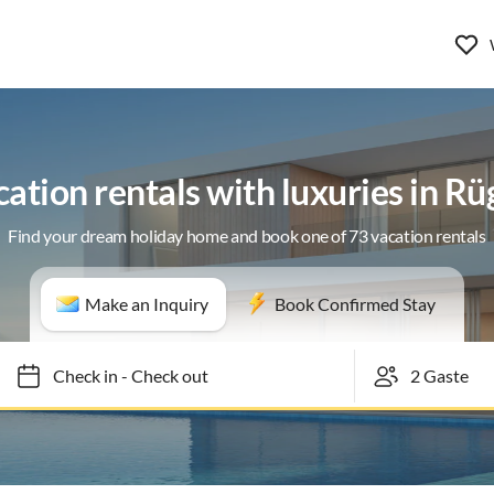
ation rentals with luxuries in R
Find your dream holiday home and book one of 73 vacation rentals
Make an Inquiry
Book Confirmed Stay
Check in
-
Check out