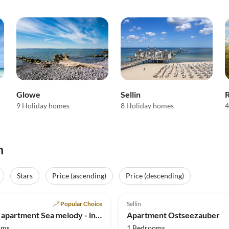
Glowe
Sellin
9 Holiday homes
8 Holiday homes
4
n
Stars
Price (ascending)
Price (descending)
(17)
Top-Listing
5.0
(7)
Popular Choice
Sellin
Holiday apartment Sea melody - in Villa Frigga
Apartment Ostseezauber
oms
1 Bedrooms