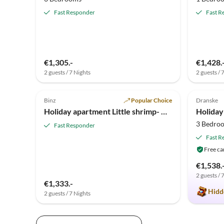
Fast Responder
Fast R
€1,305.-
€1,428.
2 guests / 7 Nights
2 guests / 
5.0
(6)
Top-Listing
4.9
Binz
Popular Choice
Dranske
Holiday apartment Little shrimp- Villa lucky beggar
Holiday
3 Bedro
Fast Responder
Fast R
Free ca
€1,538.
2 guests / 
€1,333.-
Hidd
2 guests / 7 Nights