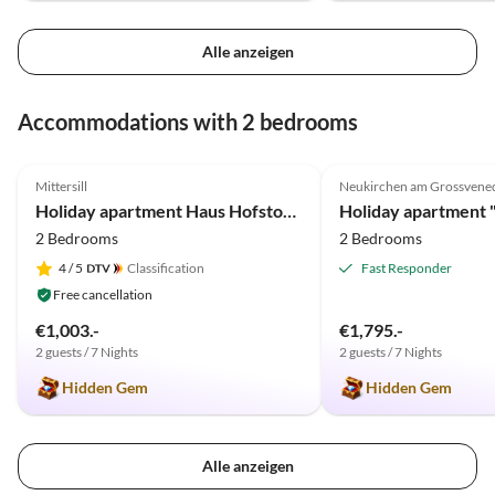
nicht selbstverständlich!!
Alle anzeigen
Accommodations with 2 bedrooms
4.9
(17)
5.0
(10)
Mittersill
Neukirchen am Grossvene
Holiday apartment Haus Hofstoetter
Holiday apartment "
2 Bedrooms
2 Bedrooms
4
/ 5
Classification
Fast Responder
Free cancellation
€1,003.-
€1,795.-
2 guests / 7 Nights
2 guests / 7 Nights
Hidden Gem
Hidden Gem
Alle anzeigen