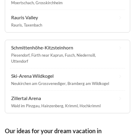
Moertschach
,
Grosskirchheim
Rauris Valley
Rauris
,
Taxenbach
Schmittenhöhe-Kitzsteinhorn
Piesendorf
,
Fürth near Kaprun
,
Fusch
,
Niedernsill
,
Uttendorf
Ski-Arena Wildkogel
Neukirchen am Grossvenediger
,
Bramberg am Wildkogel
Zillertal Arena
Wald im Pinzgau
,
Hainzenberg
,
Krimml
,
Hochkrimml
Our ideas for your dream vacation in