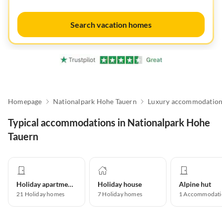
Search vacation homes
Homepage
Nationalpark Hohe Tauern
Luxury accommodatio
Typical accommodations in Nationalpark Hohe
Tauern
Holiday apartment
Holiday house
Alpine hut
21
Holiday homes
7
Holiday homes
1
Accommodati