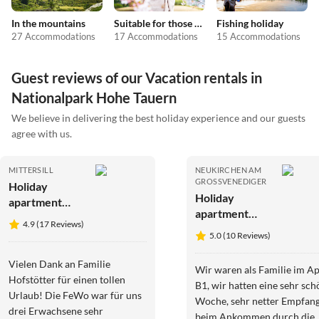
In the mountains
Suitable for those with allergies
Fishing holiday
27 Accommodations
17 Accommodations
15 Accommodations
Guest reviews of our Vacation rentals in
Nationalpark Hohe Tauern
We believe in delivering the best holiday experience and our guests
agree with us.
MITTERSILL
NEUKIRCHEN AM
GROSSVENEDIGER
Holiday
Holiday
apartment
apartment
Haus
4.9 (17 Reviews)
"Ellen"
Hofstoetter
5.0 (10 Reviews)
Vielen Dank an Familie
Wir waren als Familie im A
Hofstötter für einen tollen
B1, wir hatten eine sehr sc
Urlaub! Die FeWo war für uns
Woche, sehr netter Empfan
drei Erwachsene sehr
beim Ankommen durch die