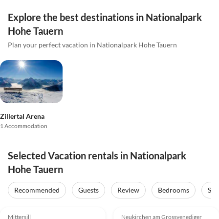
Explore the best destinations in Nationalpark
Hohe Tauern
Plan your perfect vacation in Nationalpark Hohe Tauern
Zillertal Arena
1 Accommodation
Selected Vacation rentals in Nationalpark
Hohe Tauern
Recommended
Guests
Review
Bedrooms
Sta
4.9
(17)
5.0
(10)
Mittersill
Neukirchen am Grossvenediger