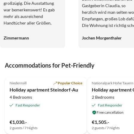
großzügig. Die Ausstattung
Gastgeberin Claudia, so
war bemerkenswert! Es gab
herzlich wird man selten wo
mehr als ausreichend
Empfangen, großes Lob dafü
Handtücher aller Größen,
Die Wohnung ist richtig sch
diese waren von hochwertiger
sehr sauber, alles vorhande
Qualität, kuschelig weich und
Zimmermann
Jochen Morgenthaler
was man braucht, für uns al
duftig. Die Küche war mit
Familie perfekt. Tolle Terrasse
allem, was man benötigt,
mit Blick auf die Berge, alles
bestens ausgestattet, viele
rundum einfach top!! Jederz
Töpfe und Pfannen, viele Teller
Accommodations for Pet-Friendly
gerne wieder....!!!!
und wirklich viel Besteck. Das
4.9
(8)
5.0
(4)
Abwaschen von abgezählten
Messern und Gabeln nach
Niedernsill
Popular Choice
Nationalpark Hohe Tauern
jeder Mahlzeit war nicht nötig.
Holiday apartment Steindorf-Au
Auch Verbrauchsartikel wie
4 Bedrooms
2 Bedrooms
Spülmaschinentabs und
Fast Responder
Fast Responder
Klopapier waren reichlich
Free cancellation
vorhanden. All diese Dinge
€1,030.-
€1,505.-
waren für uns wirklich
2 guests / 7 Nights
2 guests / 7 Nights
bemerkenswert und wahrlich