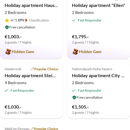
Holiday apartment Haus Hofstoetter
Holiday apartment "Ellen"
2 Bedrooms
2 Bedrooms
4
/ 5
Classification
Fast Responder
Free cancellation
€1,003.-
€1,795.-
2 guests / 7 Nights
2 guests / 7 Nights
Hidden Gem
Hidden Gem
4.9
(8)
5.0
(4)
Niedernsill
Popular Choice
Nationalpark Hohe Tauern
Holiday apartment Steindorf-Au
Holiday apartment City Penthouse with Lake View
4 Bedrooms
2 Bedrooms
Fast Responder
Fast Responder
Free cancellation
€1,030.-
€1,505.-
2 guests / 7 Nights
2 guests / 7 Nights
Wald im Pinzgau
Popular Choice