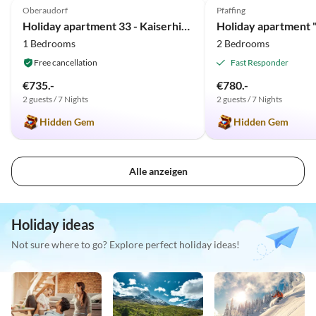
Oberaudorf
Pfaffing
Holiday apartment 33 - Kaiserhimmel
Holiday apartment "
1 Bedrooms
2 Bedrooms
Free cancellation
Fast Responder
€735.-
€780.-
2 guests / 7 Nights
2 guests / 7 Nights
Hidden Gem
Hidden Gem
Alle anzeigen
Holiday ideas
Not sure where to go? Explore perfect holiday ideas!