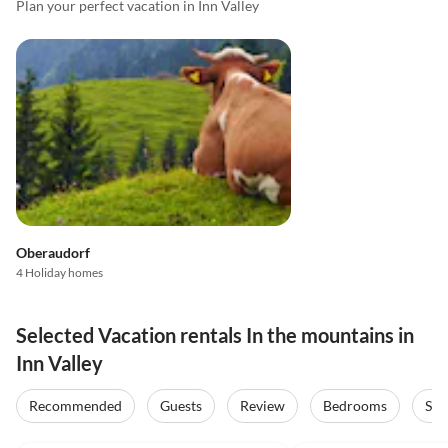
Plan your perfect vacation in Inn Valley
Oberaudorf
4 Holiday homes
Selected Vacation rentals In the mountains in
Inn Valley
Recommended
Guests
Review
Bedrooms
Sta
5.0
(18)
4.8
(10)