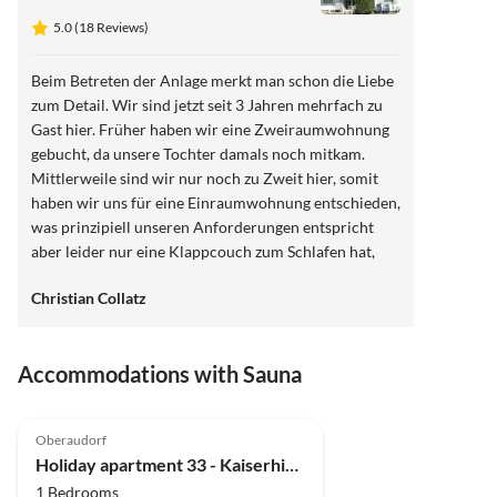
5.0 (18 Reviews)
Beim Betreten der Anlage merkt man schon die Liebe
zum Detail. Wir sind jetzt seit 3 Jahren mehrfach zu
Gast hier. Früher haben wir eine Zweiraumwohnung
gebucht, da unsere Tochter damals noch mitkam.
Mittlerweile sind wir nur noch zu Zweit hier, somit
haben wir uns für eine Einraumwohnung entschieden,
was prinzipiell unseren Anforderungen entspricht
aber leider nur eine Klappcouch zum Schlafen hat,
was sicherlich für 1, 2,3 Tage ok ist, aber da wir immer
Christian Collatz
gerne länger bleiben, werden wir im nächsten Jahr ein
anderes Zimmer mit richtigen Bett buchen. Der Blick
in die Berge - unbezahlbar - . Das Haus bietet alles,
Accommodations with Sauna
was man sich vorstellen könnte: WLAN,TV,
Küchenausstattung, Schwimmbecken, Sauna,
5.0
(18)
Erholungsbereiche, Tischtennisplatte, Gruppenraum,
Oberaudorf
Waschmaschine (entgeltlich), Brötchenservice. Die
Holiday apartment 33 - Kaiserhimmel
Ortsmitte ist zu Fuß in 10-15 Minuten erreichbar.
1 Bedrooms
Metzger, Bäcker, Supermarkt, Restaurants, Bergbahn