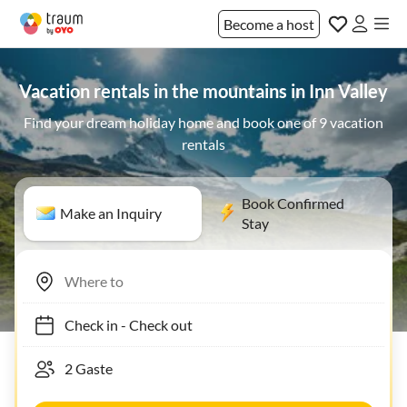
Become a host
Vacation rentals in the mountains in Inn Valley
Find your dream holiday home and book one of 9 vacation
rentals
Book Confirmed
Make an Inquiry
Stay
Check in
-
Check out