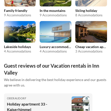
Family friendly
In the mountains
Skiing holiday
9 Accommodations
9 Accommodations
8 Accommodations
Lakeside holidays
Luxury accommodation
Cheap vacation apartments
4 Accommodations
4 Accommodations
3 Accommodations
Guest reviews of our Vacation rentals in Inn
Valley
We believe in delivering the best holiday experience and our guests
agree with us.
OBERAUDORF
Holiday apartment 33 -
Kaiserhimmel