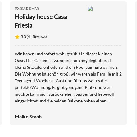
TOSSA DE MAR
Holiday house Casa
Friesia
5.0 (41 Reviews)
Wir haben und sofort wohl gefühlt in dieser kleinen
Oase. Der Garten ist wunderschön angelegt überall
kleine Sitzgelegenheiten und ein Pool zum Entspannen.
Die Wohnung ist schön groß, wir waren als Familie mit 2
Teenager 1 Woche zu Gast und für uns war es die
perfekte Wohnung. Es gibt genügend Platz und wer
möchte kann sich zurückziehen. Sauber und liebevoll
eingerichtet und die beiden Balkone haben einen
traumhaften Blick aufs Meer . Wir waren alle 4 total
begeistert und hatten eine tolle Zeit.
Maike Staab