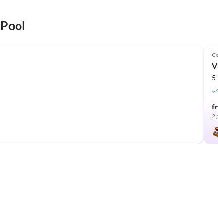
 Pool
Co
V
5
f
2 