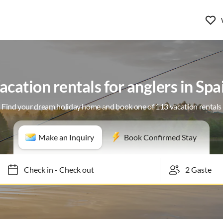
acation rentals for anglers in Spa
Find your dream holiday home and book one of 113 vacation rentals
Make an Inquiry
Book Confirmed Stay
Check in
-
Check out