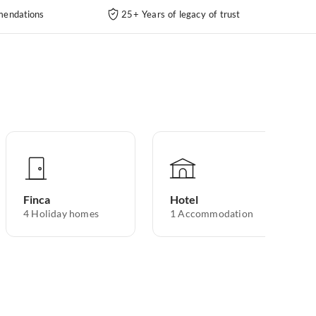
endations
25+ Years of legacy of trust
Finca
Hotel
4
Holiday homes
1
Accommodation