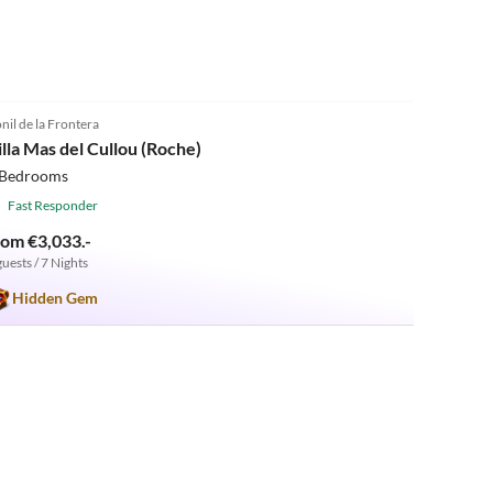
5.0
(6)
nil de la Frontera
illa Mas del Cullou (Roche)
 Bedrooms
Fast Responder
rom €3,033.-
guests / 7 Nights
Hidden Gem