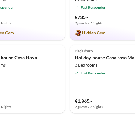
esponder
Fast Responder
€735.-
7 Nights
2 guests / 7 Nights
en Gem
Hidden Gem
(1)
Top-Listing
Platja d'Aro
 house Casa Nova
Holiday house Casa rosa Ma
oms
3 Bedrooms
Fast Responder
€1,865.-
7 Nights
2 guests / 7 Nights