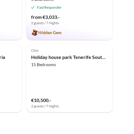
Fast Responder
from €3,033.-
2 guests / 7 Nights
Hidden Gem
Top-Listing
Top-Listing
Chio
ria
Holiday house park Tenerife South Finca Montimar
15 Bedrooms
€10,500.-
2 guests / 7 Nights