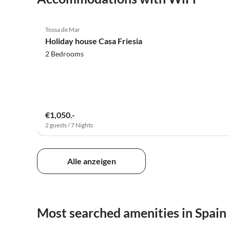
5.0
(41)
Tossa de Mar
Holiday house Casa Friesia
2 Bedrooms
€1,050.-
2 guests / 7 Nights
Alle anzeigen
Most searched amenities in Spain