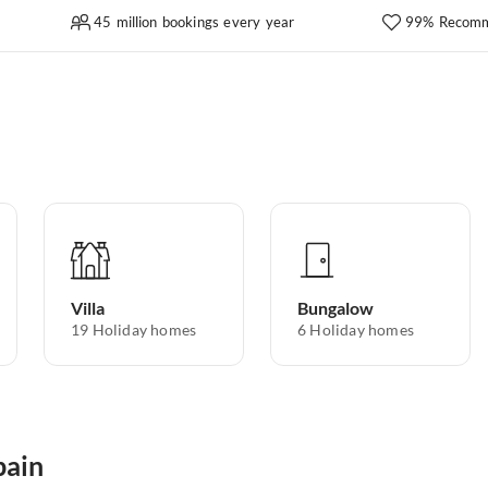
45 million bookings every year
99% Recomm
Villa
Bungalow
19
Holiday homes
6
Holiday homes
pain