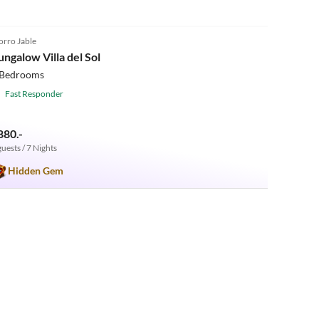
5.0
(11)
rro Jable
ungalow Villa del Sol
 Bedrooms
Fast Responder
880.-
guests / 7 Nights
Hidden Gem