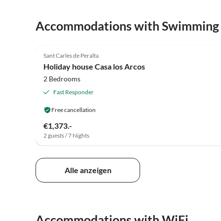
Accommodations with Swimming
4.9
(7)
Sant Carles de Peralta
Holiday house Casa los Arcos
2 Bedrooms
Fast Responder
Free cancellation
€1,373.-
2 guests / 7 Nights
Alle anzeigen
Accommodations with WiFi