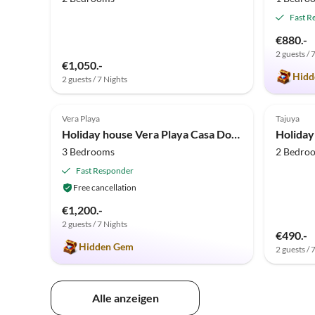
Fast R
€880.-
2 guests / 
€1,050.-
Hidd
2 guests / 7 Nights
5.0
(1)
Top-Listing
4.3
Vera Playa
Tajuya
Holiday house Vera Playa Casa Don Carlo
Holiday
3 Bedrooms
2 Bedro
Fast Responder
Free cancellation
€1,200.-
2 guests / 7 Nights
€490.-
Hidden Gem
2 guests / 
Alle anzeigen