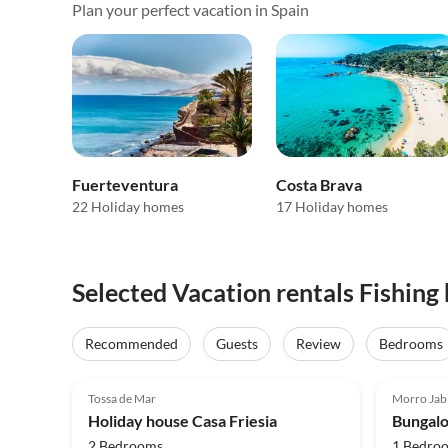
Plan your perfect vacation in Spain
Fuerteventura
Costa Brava
22 Holiday homes
17 Holiday homes
Selected Vacation rentals Fishing 
Recommended
Guests
Review
Bedrooms
5.0
(41)
Top-Listing
5.0
Tossa de Mar
Morro Jab
Holiday house Casa Friesia
Bungalow
2 Bedrooms
1 Bedro