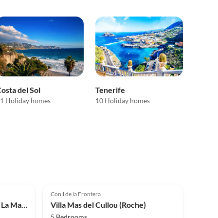
osta del Sol
Tenerife
1 Holiday homes
10 Holiday homes
Top-Listing
5.0
(6)
Top-Listing
Conil de la Frontera
Holiday house Beach Resort La Margarita
Villa Mas del Cullou (Roche)
5 Bedrooms