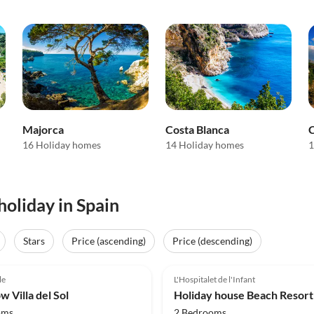
Majorca
Costa Blanca
C
16 Holiday homes
14 Holiday homes
1
holiday in Spain
Stars
Price (ascending)
Price (descending)
(11)
Top-Listing
4.8
(8)
le
L'Hospitalet de l'Infant
 Villa del Sol
oms
2 Bedrooms