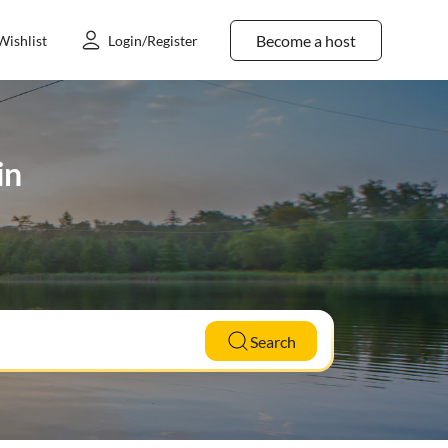
Become a host
Wishlist
Login/Register
in
Search