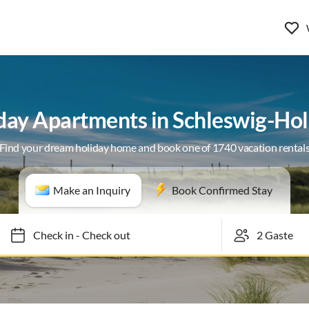
day Apartments in Schleswig-Hol
Find your dream holiday home and book one of 1740 vacation rental
Make an Inquiry
Book Confirmed Stay
Check in
-
Check out