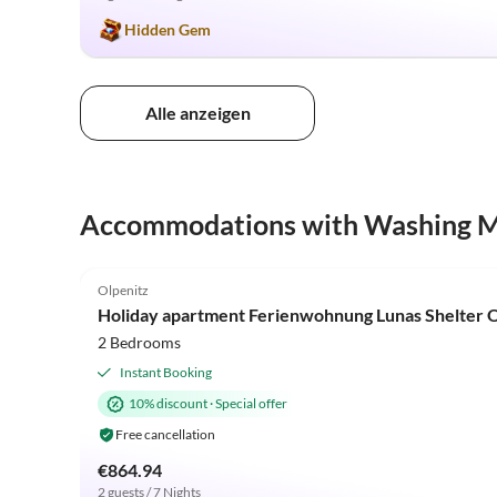
Hidden Gem
Alle anzeigen
Accommodations with Washing 
4.9
(8)
Olpenitz
Holiday apartment Ferienwohnung Lunas Shelter O
2 Bedrooms
Instant Booking
10% discount
·
Special offer
Free cancellation
€864.94
2 guests / 7 Nights