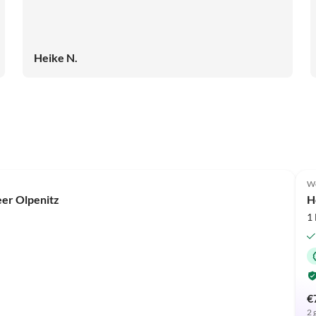
Heike N.
We
er Olpenitz
H
1
€
2 