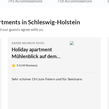
793 Accommodations
718 Accommodations
3
rtments in Schleswig-Holstein
d our guests agree with us.
KAISER-WILHELM-KOOG
Holiday apartment
Mühlenblick auf dem
Ferienhof Nordseeblick
5.0 (49 Reviews)
Sehr schöner Ort zum Feiern und für Seminare.