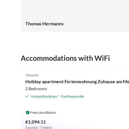
Thomas Hermanns
Accommodations with WiFi
4.9
(7)
Olpenitz
Holiday apartment Ferienwohnung Zuhause am Me
2 Bedrooms
Instant Booking
Fast Responder
Free cancellation
€1,094.11
2 guests / 7 Nights