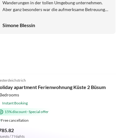
Wanderungen in der tollen Umgebung unternehmen.
Aber ganz besonders war die aufmerksame Betreuung
von Familie Hegenbart. Wir wurden mit frischen
Blumen, leckerem selbstgebackenem Kuchen oder einer
Simone Blessin
erfrischenden Melone an einem heißen Tag überrascht,
vielen lieben Dank. Es war einfach nur schön.
4.8
(5)
sterdeichstrich
oliday apartment Ferienwohnung Küste 2 Büsum
 Bedrooms
Instant Booking
15% discount
·
Special offer
Free cancellation
785.82
guests / 7 Nights