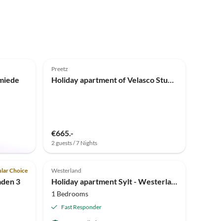
Top-Listing
4.9
(10)
Top-Listing
Preetz
hmiede
Holiday apartment of Velasco Studio
€665.-
2 guests / 7 Nights
Top-Listing
Top-Listing
lar Choice
Westerland
aden 3
Holiday apartment Sylt - Westerland Ferienwohnung 1 mit 1 Schlafraum
1 Bedrooms
Fast Responder