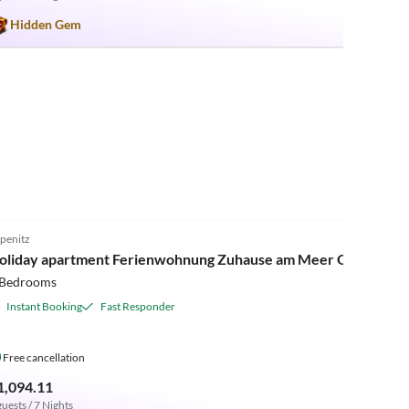
Hidden Gem
4.9
(7)
penitz
oliday apartment Ferienwohnung Zuhause am Meer Olpenitz
 Bedrooms
Instant Booking
Fast Responder
Free cancellation
1,094.11
guests / 7 Nights