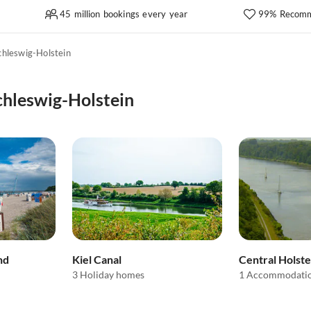
45 million bookings every year
99% Recomm
chleswig-Holstein
Schleswig-Holstein
nd
Kiel Canal
Central Holste
3 Holiday homes
1 Accommodati