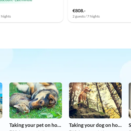
€808.-
7 Nights
2 guests / 7 Nights
Taking your pet on holiday
Taking your dog on holiday