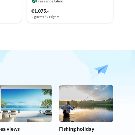
Free cancellation
€1,075.-
2 guests / 7 Nights
Sea views
Fishing holiday