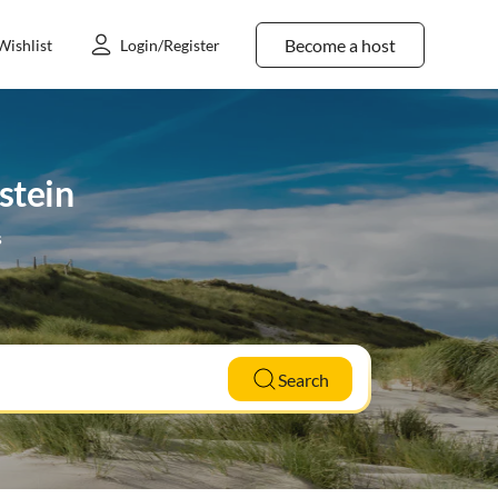
Become a host
Wishlist
Login/Register
stein
s
Search