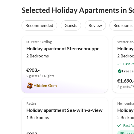
Selected Holiday Apartments in S
Recommended
Guests
Review
Bedrooms
4.9
(62)
Top-Listing
4.9
St. Peter-Ording
Westerlan
2025 A
Holiday apartment Sternschnuppe
Holiday
2 Bedrooms
2 Bedro
Fast R
€903.-
Free ca
2 guests / 7 Nights
€1,690.
Hidden Gem
2 guests / 
5.0
(1)
Top-Listing
5.0
Rettin
Heiligenh
Holiday apartment Sea-with-a-view
1 Bedrooms
2 Bedro
Fast R
€923.-
20% 