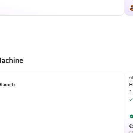
Machine
Ol
lpenitz
H
2
€
2 