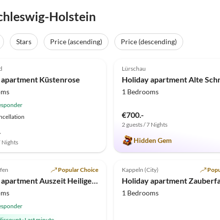
chleswig-Holstein
Stars
Price (ascending)
Price (descending)
(34)
Top-Listing
5.0
(10)
d
Lürschau
ward
 apartment Küstenrose
Holiday apartment Alte Sc
oms
1 Bedrooms
esponder
€700.-
ncellation
2 guests / 7 Nights
-
Hidden Gem
7 Nights
(1)
Top-Listing
afen
Popular Choice
Kappeln (City)
Popu
Holiday apartment Auszeit Heiligenhafen
Holiday apartment Zauberf
oms
1 Bedrooms
esponder
discount
·
Last minute