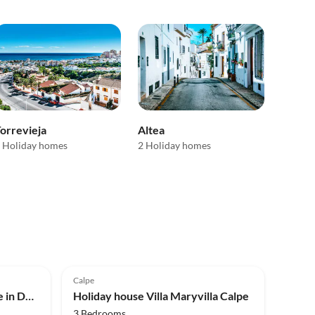
orrevieja
Altea
 Holiday homes
2 Holiday homes
5.0
(2)
Top-Listing
Calpe
Holiday house Holiday Home in Dénia near Beaches
Holiday house Villa Maryvilla Calpe
3 Bedrooms