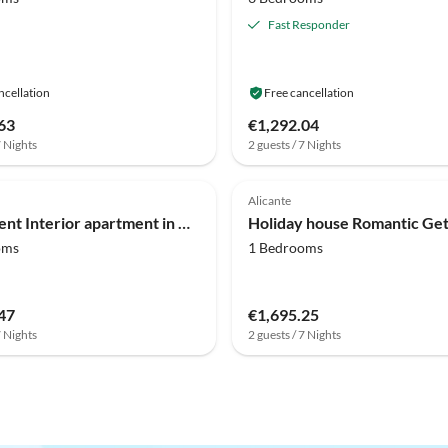
Fast Responder
ncellation
Free cancellation
63
€1,292.04
7 Nights
2 guests / 7 Nights
Alicante
Apartment Interior apartment in Alicante
oms
1 Bedrooms
47
€1,695.25
7 Nights
2 guests / 7 Nights