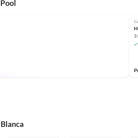
 Pool
Ca
H
3
P
 Blanca