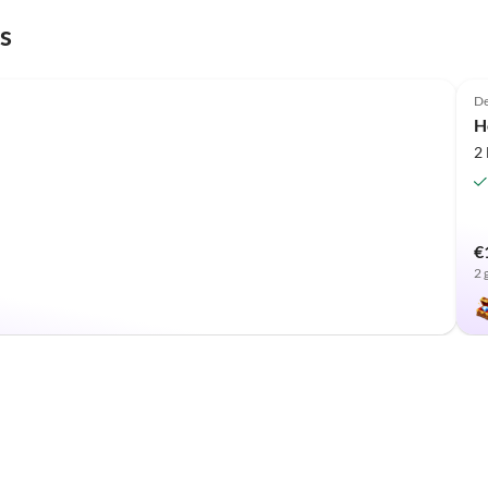
s
Top-Listing
De
H
2
€
2 