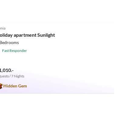
4.9
(4)
nia
oliday apartment Sunlight
 Bedrooms
Fast Responder
1,010.-
guests / 7 Nights
Hidden Gem