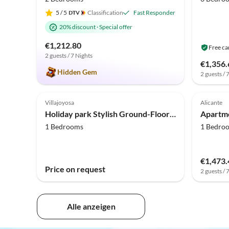
5
/ 5
Classification
Fast Responder
20% discount
·
Special offer
€1,212.80
Free ca
2 guests / 7 Nights
€1,356.
Hidden Gem
2 guests / 
4.0
(1)
Villajoyosa
Alicante
Holiday park Stylish Ground-Floor Apartment
1 Bedrooms
1 Bedro
€1,473.
Price on request
2 guests / 
Alle anzeigen