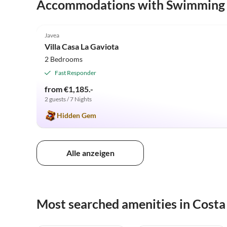
Accommodations with Swimming
4.9
(3)
Javea
Villa Casa La Gaviota
2 Bedrooms
Fast Responder
from €1,185.-
2 guests / 7 Nights
Hidden Gem
Alle anzeigen
Most searched amenities in Costa