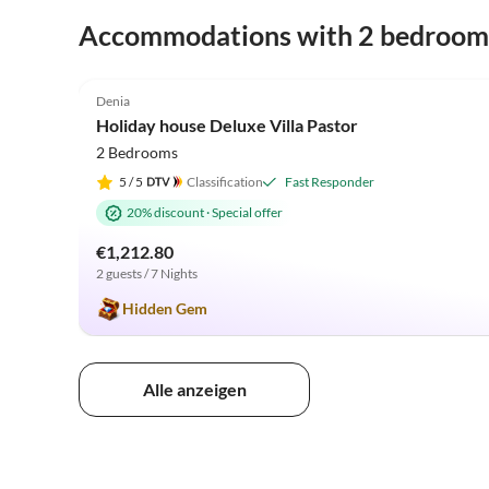
Accommodations with 2 bedroom
5.0
(33)
Denia
Holiday house Deluxe Villa Pastor
2 Bedrooms
5
/ 5
Classification
Fast Responder
20% discount
·
Special offer
€1,212.80
2 guests / 7 Nights
Hidden Gem
Alle anzeigen