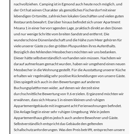
nachvollziehen. Camping ist in Egmond auch heute noch möglich, und
der Ort hat seinen Charakter als gemütliches Fischerdorf mit einer
lebendigen Ortsmitte, zahlreichen lokalen Geschäften und vielen guten
Restaurants bewahrt. Darüber hinaus befindet sich unser Apartment
Moana 1 in einer hervorragenden Lage, praktisch direkt an den Dünen
und nur wenige Schritte vom breiten Sandstrand entfernt. Die
wunderschöne Dünenlandschaft und die Nähe zum Meer gehören für
viele unserer Gäste zu den größten Pluspunkten ihres Aufenthalts.
Bezüglich des fehlenden Messbechers möchten wir uns bedanken.
Dieser hätte selbstverständlich vorhanden sein müssen. Nachdem wir
darauf aufmerksam gemacht wurden, haben wir umgehend einen neuen
Messbecher in die Wohnung gestellt. Für die Ausstattung unserer Küche
erhalten wir regelmäßig sehr positive Rückmeldungen von unsere Gäste.
Dies spiegelt sich auch in den Bewertungen auf anderen
Buchungsplattformen wider, auf denen wir derzeit eine
durchschnittliche Bewertung von 9,6 erzielen. Ergänzend möchten wir
erwähnen, dass sich Moana 1 in einem kleinen und ruhigen
Appartementgebäude mit insgesamt acht Ferienwohnungen befindet.
Die Anlage liegt in einer sehr ruhigen Umgebung. Wie in jedem
Appartementhaus gibt es jedoch auch andere Bewohner und Gäste.
Selbstverständlich entspricht das Gebäude den geltenden
Schallschutzanforderungen. Was den Preis betrifft, entsprechen unsere