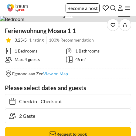
Become a host
1 / 31
Ferienwohnung Moana 1 1
3.25/5
1 rating
100% Recommendation
1 Bedrooms
1 Bathrooms
Max. 4 guests
45 m²
Egmond aan Zee
View on Map
Please select dates and guests
Check in
-
Check out
Request to book