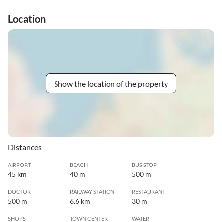
Location
Show the location of the property
Distances
AIRPORT
BEACH
BUS STOP
45 km
40 m
500 m
DOCTOR
RAILWAY STATION
RESTAURANT
500 m
6.6 km
30 m
SHOPS
TOWN CENTER
WATER