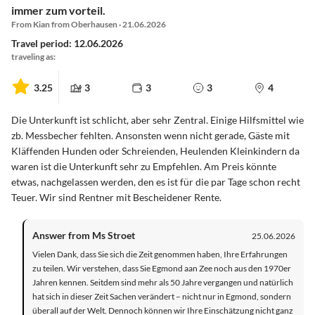
immer zum vorteil.
From Kian from Oberhausen · 21.06.2026
Travel period: 12.06.2026
traveling as:
3.25
3
3
3
4
Die Unterkunft ist schlicht, aber sehr Zentral. Einige Hilfsmittel wie
zb. Messbecher fehlten. Ansonsten wenn nicht gerade, Gäste mit
Kläffenden Hunden oder Schreienden, Heulenden Kleinkindern da
waren ist die Unterkunft sehr zu Empfehlen. Am Preis könnte
etwas, nachgelassen werden, den es ist für die par Tage schon recht
Teuer. Wir sind Rentner mit Bescheidener Rente.
Answer from Ms Stroet
25.06.2026
Vielen Dank, dass Sie sich die Zeit genommen haben, Ihre Erfahrungen
zu teilen. Wir verstehen, dass Sie Egmond aan Zee noch aus den 1970er
Jahren kennen. Seitdem sind mehr als 50 Jahre vergangen und natürlich
hat sich in dieser Zeit Sachen verändert – nicht nur in Egmond, sondern
überall auf der Welt. Dennoch können wir Ihre Einschätzung nicht ganz