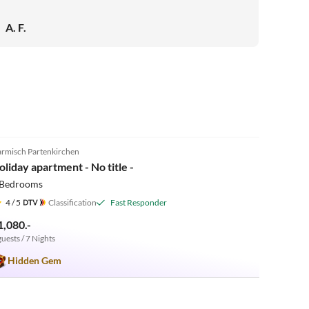
Auch für unser Baby war die Unterkunft perfekt, es hat
an nichts gemangelt und die Wohnung war sauber und
A. F.
sehr schön eingerichtet. Auch die Lage ist hervorragend
zur Erkundung der Stadt, aber auch für Aktivitäten in der
Natur. Die Umgebung ist ruhig und bietet gleichzeitig
zahlreiche Einkaufsmöglichkeiten. Katja ist eine
herzliche Person, wir kommen gerne wieder!
5.0
(10)
rmisch Partenkirchen
oliday apartment - No title -
 Bedrooms
4
/ 5
Classification
Fast Responder
1,080.-
guests / 7 Nights
Hidden Gem