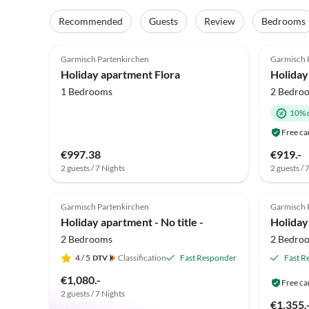
Recommended
Guests
Review
Bedrooms
5.0
(49)
5.0
Garmisch Partenkirchen
Garmisch 
Holiday apartment Flora
1 Bedrooms
2 Bedro
10% 
Free ca
€997.38
€919.-
2 guests / 7 Nights
2 guests / 
5.0
(10)
Top-Listing
4.9
Garmisch Partenkirchen
Garmisch 
Mounta
Holiday apartment - No title -
2 Bedrooms
2 Bedro
4
/ 5
Classification
Fast Responder
Fast R
€1,080.-
Free ca
2 guests / 7 Nights
€1,355.