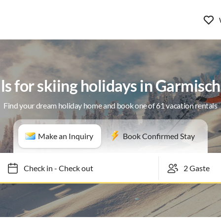
ls for skiing holidays in Garmisc
Find your dream holiday home and book one of 61 vacation rentals
Make an Inquiry
Book Confirmed Stay
Check in
-
Check out