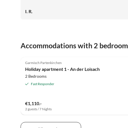
I. R.
Accommodations with 2 bedroom
5.0
(19)
Garmisch Partenkirchen
Holiday apartment 1 - An der Loisach
2 Bedrooms
Fast Responder
€1,110.-
2 guests / 7 Nights