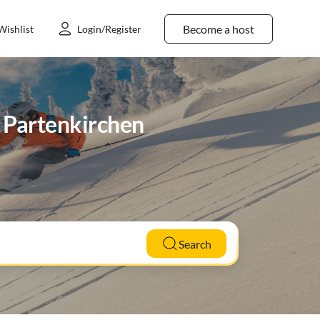
Become a host
Wishlist
Login/Register
h Partenkirchen
Search