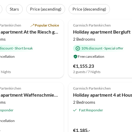
Stars
Price (ascending)
Price (descending)
(43)
Top-Listing
4.9
(39)
Partenkirchen
Popular Choice
Garmisch Partenkirchen
Holiday apartment At the Riesch guest house |large apartment
Holiday apartment Bergluft
oms
2 Bedrooms
discount
·
Short break
10% discount
·
Special offer
ncellation
Free cancellation
€1,155.23
7 Nights
2 guests / 7 Nights
(3)
5.0
(2)
Partenkirchen
Garmisch Partenkirchen
in Views
Holiday apartment Waffenschmiede
oms
2 Bedrooms
esponder
Fast Responder
ncellation
-
€1,185.-