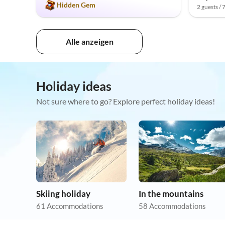
Hidden Gem
2 guests / 
Alle anzeigen
Holiday ideas
Not sure where to go? Explore perfect holiday ideas!
Skiing holiday
In the mountains
61 Accommodations
58 Accommodations