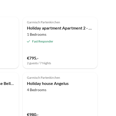
5.0
(12)
Garmisch Partenkirchen
Holiday apartment Apartment 2 - An der Loisach
1 Bedrooms
Fast Responder
€795.-
2 guests / 7 Nights
Garmisch Partenkirchen
Holiday apartment 4 at House Bella Bavaria
Holiday house Angelus
4 Bedrooms
€980.-