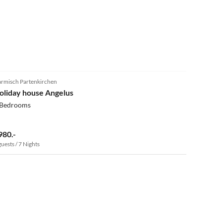
rmisch Partenkirchen
oliday house Angelus
 Bedrooms
980.-
guests / 7 Nights