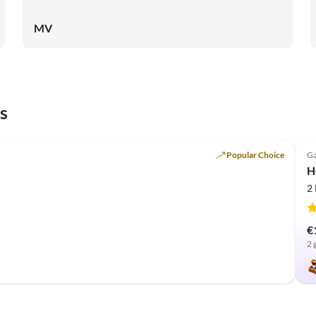
MV
s
Popular Choice
Ga
H
2
€
2 