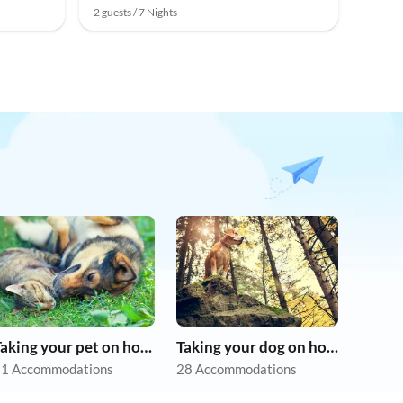
2 guests / 7 Nights
Taking your pet on holiday
Taking your dog on holiday
1 Accommodations
28 Accommodations