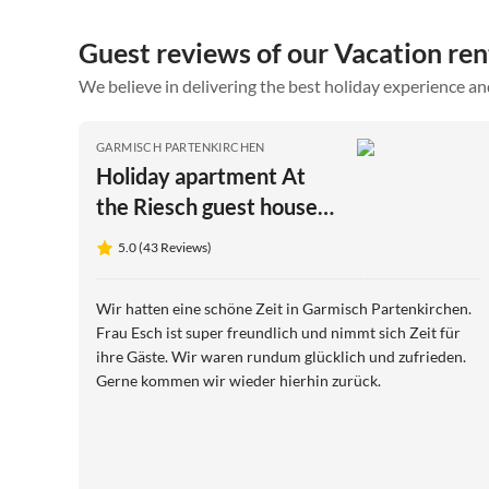
Guest reviews of our Vacation ren
We believe in delivering the best holiday experience an
GARMISCH PARTENKIRCHEN
Holiday apartment At
the Riesch guest house
|large apartment
5.0 (43 Reviews)
Wir hatten eine schöne Zeit in Garmisch Partenkirchen.
Frau Esch ist super freundlich und nimmt sich Zeit für
ihre Gäste. Wir waren rundum glücklich und zufrieden.
Gerne kommen wir wieder hierhin zurück.