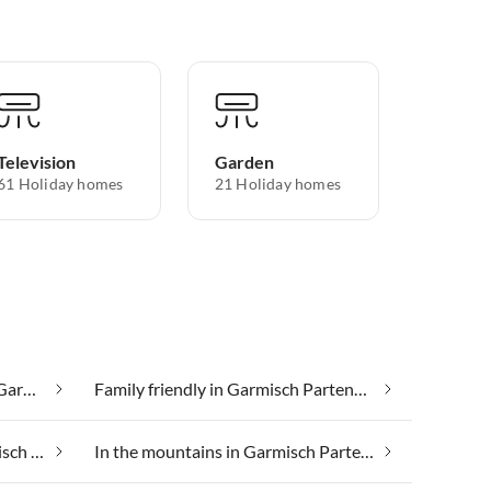
Television
Garden
61 Holiday homes
21 Holiday homes
Cheap vacation apartments in Garmisch Partenkirchen
Family friendly in Garmisch Partenkirchen
Health spa and beauty in Garmisch Partenkirchen
In the mountains in Garmisch Partenkirchen