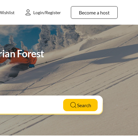
Become a host
Wishlist
Login/Register
rian Forest
Search