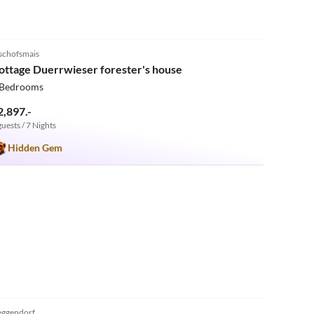
5.0
(8)
schofsmais
ottage Duerrwieser forester's house
 Bedrooms
2,897.-
guests / 7 Nights
Hidden Gem
5.0
(7)
ggendorf