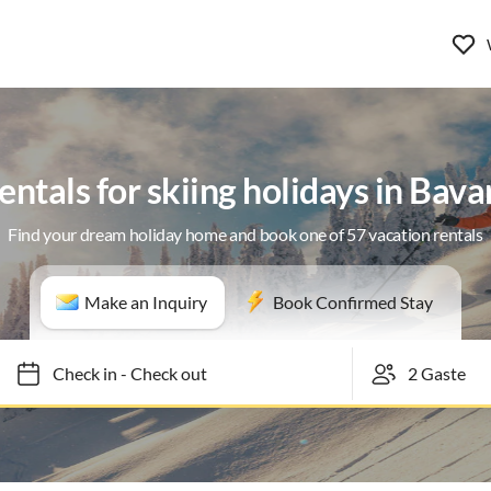
entals for skiing holidays in Bava
Find your dream holiday home and book one of 57 vacation rentals
Make an Inquiry
Book Confirmed Stay
Check in
-
Check out