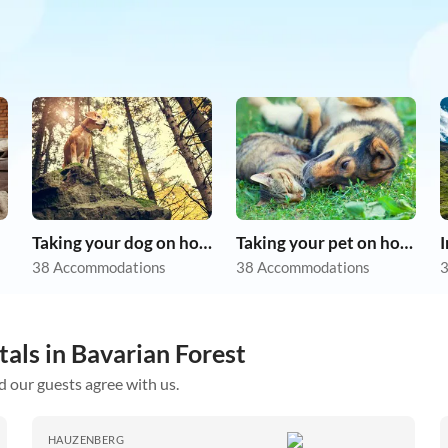
Taking your dog on holiday
Taking your pet on holiday
38 Accommodations
38 Accommodations
3
tals in Bavarian Forest
d our guests agree with us.
HAUZENBERG