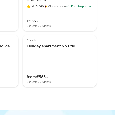
4
/ 5
Classification
Fast Responder
€555.-
2 guests / 7 Nights
Top-Listing
Arrach
Holiday apartment Posthof holiday guesthouse
Holiday apartment No title
from €565.-
2 guests / 7 Nights