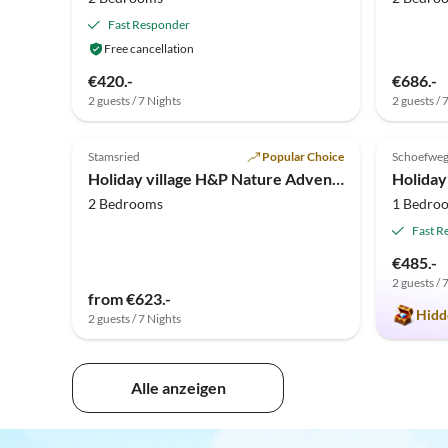
Fast Responder
Free cancellation
€420.-
€686.-
2 guests / 7 Nights
2 guests / 
5.0
(1)
5.0
Stamsried
Popular Choice
Schoefwe
Holiday village H&P Nature Adventure Village Stamsried
2 Bedrooms
1 Bedro
Fast R
€485.-
2 guests / 
from €623.-
Hidd
2 guests / 7 Nights
Alle anzeigen