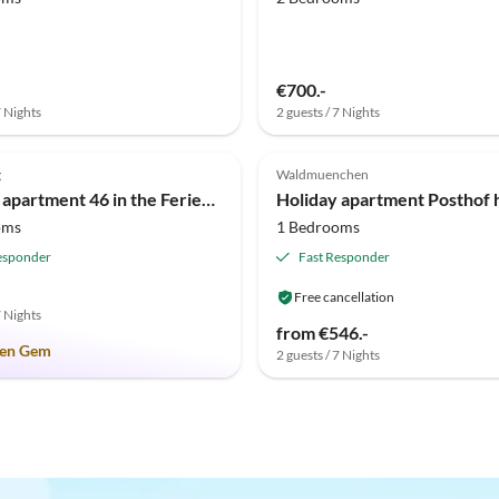
€700.-
7 Nights
2 guests / 7 Nights
(1)
g
Waldmuenchen
Holiday apartment 46 in the Ferienland Sonnenwald
oms
1 Bedrooms
esponder
Fast Responder
Free cancellation
7 Nights
from €546.-
en Gem
2 guests / 7 Nights