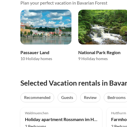
Plan your perfect vacation in Bavarian Forest
Passauer Land
National Park Region
10 Holiday homes
9 Holiday homes
Selected Vacation rentals in Bava
Recommended
Guests
Review
Bedrooms
5.0
(12)
Top-Listing
5.0
Waldmuenchen
Hutthurm
Holiday apartment Rossmann im Haus Christa
Farmho
2 Bedrooms
2 Bedro