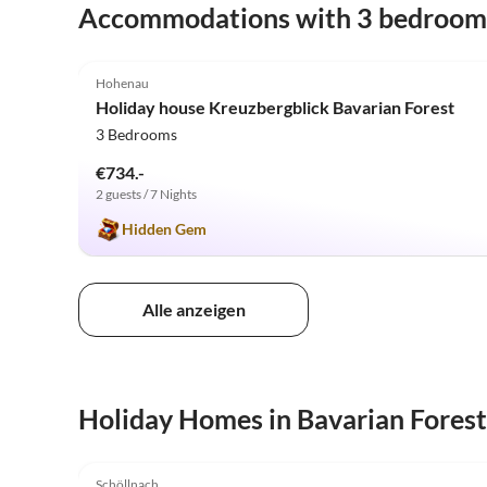
Accommodations with 3 bedroom
5.0
(19)
Hohenau
Holiday house Kreuzbergblick Bavarian Forest
3 Bedrooms
€734.-
2 guests / 7 Nights
Hidden Gem
Alle anzeigen
Holiday Homes in Bavarian Forest
4.9
(9)
Schöllnach