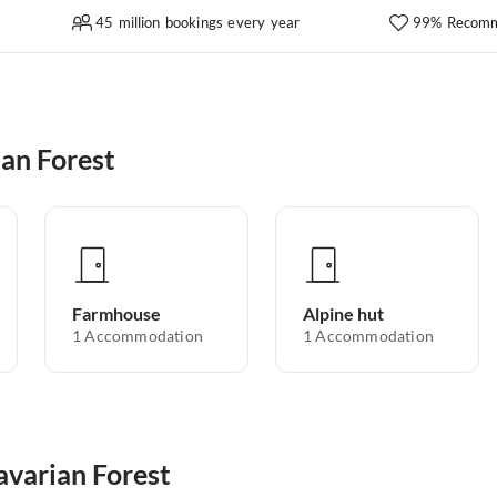
45 million bookings every year
99% Recomm
an Forest
Farmhouse
Alpine hut
1
Accommodation
1
Accommodation
avarian Forest