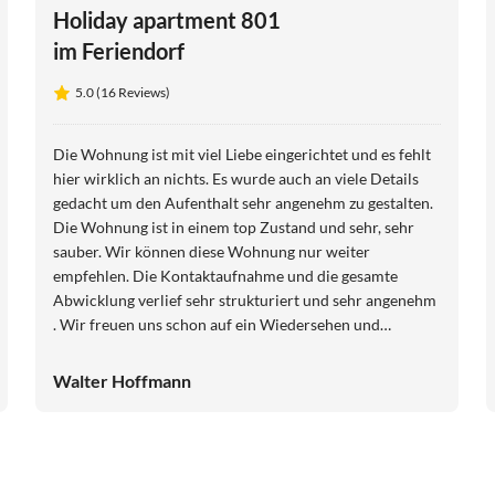
Holiday apartment 801
im Feriendorf
5.0 (16 Reviews)
Die Wohnung ist mit viel Liebe eingerichtet und es fehlt
hier wirklich an nichts. Es wurde auch an viele Details
gedacht um den Aufenthalt sehr angenehm zu gestalten.
Die Wohnung ist in einem top Zustand und sehr, sehr
sauber. Wir können diese Wohnung nur weiter
empfehlen. Die Kontaktaufnahme und die gesamte
Abwicklung verlief sehr strukturiert und sehr angenehm
. Wir freuen uns schon auf ein Wiedersehen und
wünschen allen Gästen dieser Wohnung einen
angenehmen Aufenthalt so wie wir ihn hatten.
Walter Hoffmann