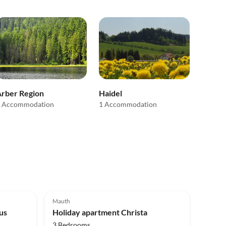
rber Region
Haidel
 Accommodation
1 Accommodation
Top-Listing
5.0
(7)
Top-Listing
Mauth
us
Holiday apartment Christa
3 Bedrooms