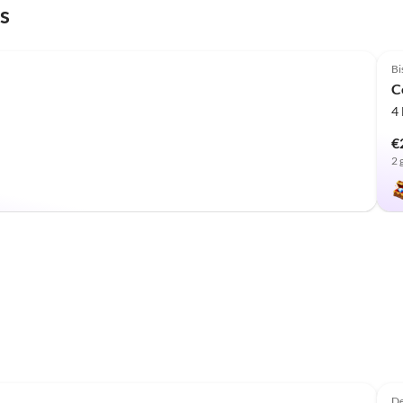
s
Bi
C
4
€
2 
Top-Listing
De