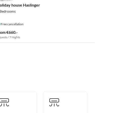
oliday house Haslinger
 Bedrooms
Free cancellation
rom €660.-
guests / 7 Nights