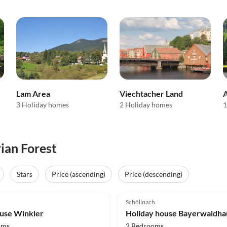
Lam Area
Viechtacher Land
A
3 Holiday homes
2 Holiday homes
1
rian Forest
Stars
Price (ascending)
Price (descending)
(11)
4.9
(9)
Schöllnach
use Winkler
Holiday house Bayerwaldha
oms
2 Bedrooms