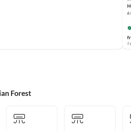
H
6
f
2 
ian Forest