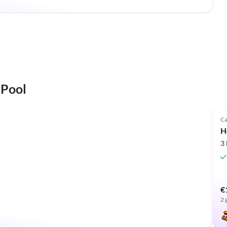
 Pool
Ca
H
3
€
2 