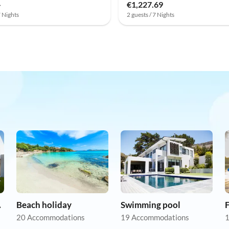
-
€1,227.69
7 Nights
2 guests / 7 Nights
tion
Beach holiday
Swimming pool
F
20 Accommodations
19 Accommodations
1