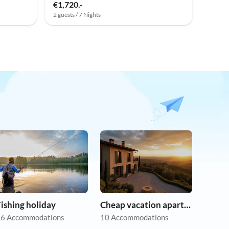
€1,720.-
2 guests / 7 Nights
ishing holiday
Cheap vacation apartments
6 Accommodations
10 Accommodations