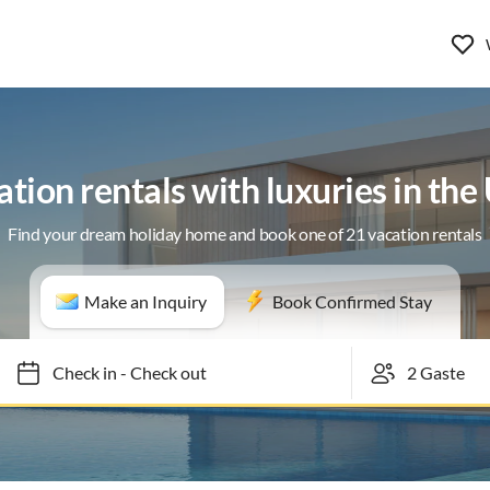
tion rentals with luxuries in th
Find your dream holiday home and book one of 21 vacation rentals
Make an Inquiry
Book Confirmed Stay
Check in
-
Check out