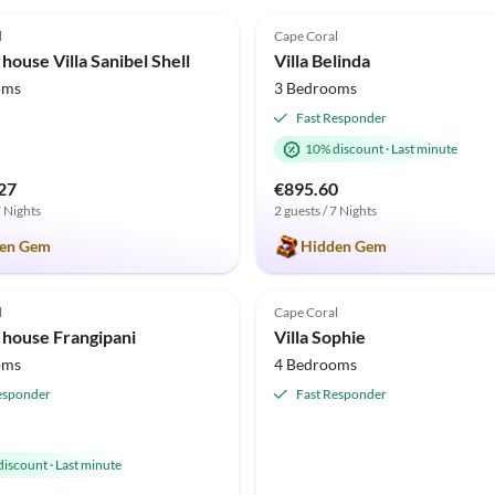
(12)
5.0
(4)
l
Cape Coral
house Villa Sanibel Shell
Villa Belinda
oms
3 Bedrooms
Fast Responder
10% discount
·
Last minute
27
€895.60
7 Nights
2 guests / 7 Nights
en Gem
Hidden Gem
(1)
l
Cape Coral
 house Frangipani
Villa Sophie
oms
4 Bedrooms
esponder
Fast Responder
discount
·
Last minute