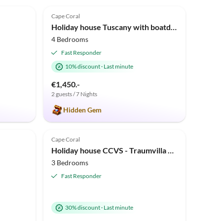
5.0
(2)
Cape Coral
Holiday house Tuscany with boatdock
4 Bedrooms
Fast Responder
10% discount
·
Last minute
€1,450.-
2 guests / 7 Nights
Hidden Gem
Cape Coral
Holiday house CCVS - Traumvilla Mango Bay
3 Bedrooms
Fast Responder
30% discount
·
Last minute