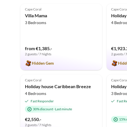
5.0
(21)
5.0
Cape Coral
Cape Cora
Villa Mama
Holiday 
3 Bedrooms
4 Bedro
from €1,385.-
€1,923.
2 guests / 7 Nights
2 guests / 
Hidden Gem
Hidd
5.0
(2)
4.8
Cape Coral
Cape Cora
Holiday house Caribbean Breeze
Holiday
4 Bedrooms
3 Bedro
Fast Responder
Fast R
30% discount
·
Last minute
€2,550.-
15% 
2 guests / 7 Nights