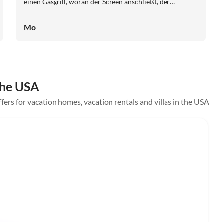
einen Gasgrill, woran der Screen anschließt, der
Poolbereich und Terrasse vor Insekten schützt. Man hat
den Blick direkt auf einen der Kanäle, die Cape Coral
Mo
durchziehen. Wir waren schon 2 Mal im Haus , einmal
mit Tochter, Schwiegersohn und Enkel. Uns hat es
hervorragend gefallen. Die Verwalterin ist super,immer
zu erreichen. Die Agentur Kremers macht tollen Job
,bietet immer Hilfe an. Last but not least ein Dankeschön
 the USA
an die Eigentümerin!
ffers for vacation homes, vacation rentals and villas in the USA