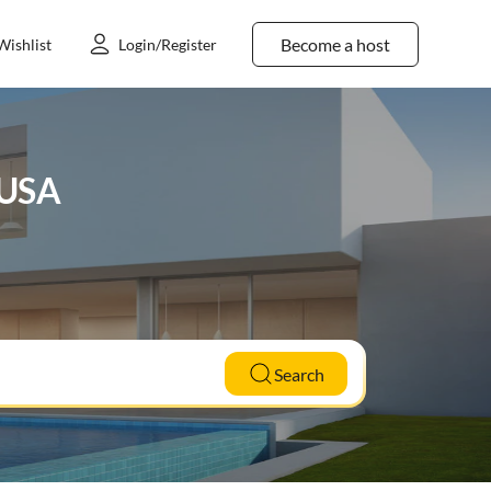
Become a host
Wishlist
Login/Register
e USA
Search