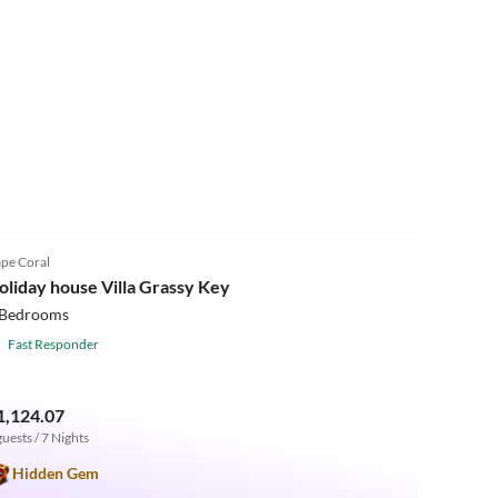
5.0
(11)
pe Coral
oliday house Villa Grassy Key
 Bedrooms
Fast Responder
1,124.07
guests / 7 Nights
Hidden Gem