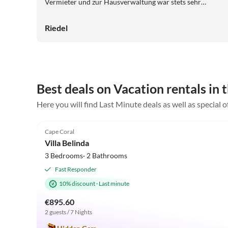
Vermieter und zur Hausverwaltung war stets sehr
freundlich und unkompliziert. Es gab viele nützliche
Informationen, auf Rückfragen gab es stets schnelle
Riedel
Rückmeldungen und auf Beanstandungen (defekte
Kaffeemaschine) wurde umgehend reagiert. Wir können
das Haus uneingeschränkt weiterempfehlen.
Best deals on Vacation rentals in
Here you will find Last Minute deals as well as special o
5.0
(4)
Cape Coral
Villa Belinda
3 Bedrooms· 2 Bathrooms
Fast Responder
10% discount
·
Last minute
€895.60
2 guests / 7 Nights