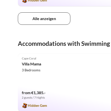
Hidden Gem
Alle anzeigen
Accommodations with Swimming
5.0
(21)
Cape Coral
Villa Mama
3 Bedrooms
from €1,385.-
2 guests / 7 Nights
Hidden Gem