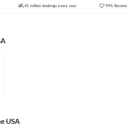
45 million bookings every year
99% Recomm
SA
the USA