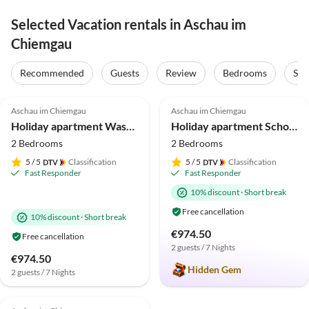
Selected Vacation rentals in Aschau im
Chiemgau
Virtual
Tour
Recommended
Guests
Review
Bedrooms
Sta
5.0
(39)
Top-Listing
4.9
(38)
Top-Listing
Aschau im Chiemgau
Aschau im Chiemgau
Mountain Views
2025 Award
Holiday apartment Wasserfall in the house 'Waldwinkel'
Holiday apartment Schossbach im Haus Waldwinkel
2 Bedrooms
2 Bedrooms
5
/ 5
Classification
5
/ 5
Classification
Fast Responder
Fast Responder
10% discount
·
Short break
Free cancellation
10% discount
·
Short break
€974.50
Free cancellation
2 guests / 7 Nights
€974.50
Hidden Gem
2 guests / 7 Nights
5.0
(29)
Top-Listing