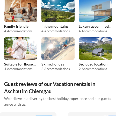
Family friendly
In the mountains
Luxury accommodation
4 Accommodations
4 Accommodations
4 Accommodations
Suitable for those with allergies
Skiing holiday
Secluded location
4 Accommodations
3 Accommodations
2 Accommodations
Guest reviews of our Vacation rentals in
Aschau im Chiemgau
We believe in delivering the best holiday experience and our guests
agree with us.