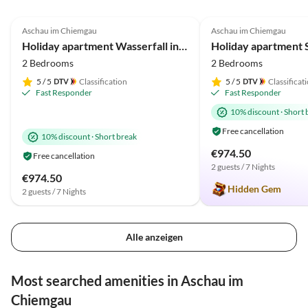
Ausstattung bis hin zu den
5.0
(39)
Top-Listing
4.9
(38)
kleinen Extras, die den
Aschau im Chiemgau
Aschau im Chiemgau
Mountain Views
2025 Award
Aufenthalt besonders
Holiday apartment Wasserfall in the house 'Waldwinkel'
angenehm machen. Wir
2 Bedrooms
2 Bedrooms
können diese Unterkunft
uneingeschränkt
5
/ 5
Classification
5
/ 5
Classificat
Fast Responder
Fast Responder
weiterempfehlen und freuen
uns schon jetzt auf ein
10% discount
·
Short 
Wiedersehen. Herzlichen Dank
Free cancellation
10% discount
·
Short break
für alles! Nadine und Andreas
€974.50
Free cancellation
2 guests / 7 Nights
€974.50
Hidden Gem
2 guests / 7 Nights
Alle anzeigen
Most searched amenities in Aschau im
Chiemgau