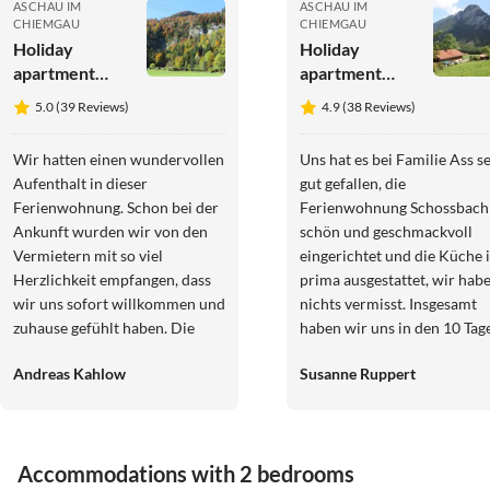
ASCHAU IM
ASCHAU IM
CHIEMGAU
CHIEMGAU
Holiday
Holiday
apartment
apartment
Wasserfall in
Schossbach im
5.0 (39 Reviews)
4.9 (38 Reviews)
the house
Haus
'Waldwinkel'
Waldwinkel
Wir hatten einen wundervollen
Uns hat es bei Familie Ass s
Aufenthalt in dieser
gut gefallen, die
Ferienwohnung. Schon bei der
Ferienwohnung Schossbach 
Ankunft wurden wir von den
schön und geschmackvoll
Vermietern mit so viel
eingerichtet und die Küche i
Herzlichkeit empfangen, dass
prima ausgestattet, wir hab
wir uns sofort willkommen und
nichts vermisst. Insgesamt
zuhause gefühlt haben. Die
haben wir uns in den 10 Tag
Wohnung ist nicht nur sehr
gut erholt und kommen
Andreas Kahlow
Susanne Ruppert
sauber und gepflegt, sondern
bestimmt einmal wieder.
auch mit viel Liebe zum Detail
eingerichtet. Alles, was man für
einen entspannten Urlaub
Virtual
Tour
Accommodations with 2 bedrooms
braucht, ist vorhanden-von der