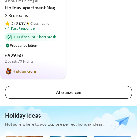
Aschau im Chiemgau
Super Host
Holiday apartment Nagelschmiede im Haus Waldwinkel
2 Bedrooms
5
/ 5
Classification
Fast Responder
10% discount
·
Short break
Free cancellation
€929.50
2 guests / 7 Nights
Hidden Gem
Alle anzeigen
Holiday ideas
Not sure where to go? Explore perfect holiday ideas!