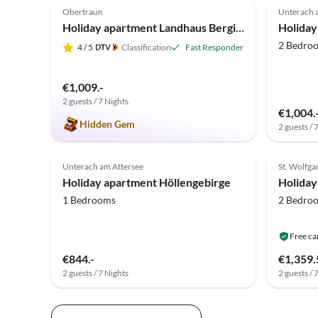
Obertraun
Unterach 
Holiday apartment Landhaus Bergidyll
Holiday
2 Bedro
4
/ 5
Classification
Fast Responder
€1,009.-
2 guests / 7 Nights
€1,004.
Hidden Gem
2 guests / 
Unterach am Attersee
St. Wolfga
Holiday apartment Höllengebirge
Holiday
1 Bedrooms
2 Bedro
Free ca
€844.-
€1,359.
2 guests / 7 Nights
2 guests / 