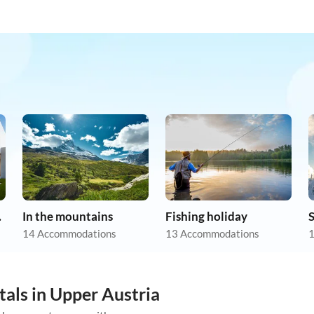
tion
In the mountains
Fishing holiday
S
14 Accommodations
13 Accommodations
1
tals in Upper Austria