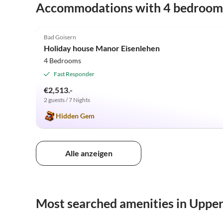
Accommodations with 4 bedroom
4.9
(2)
Bad Goisern
Holiday house Manor Eisenlehen
4 Bedrooms
Fast Responder
€2,513.-
2 guests / 7 Nights
Hidden Gem
Alle anzeigen
Most searched amenities in Upper