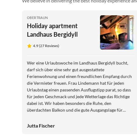
We believe in delivering the best holiday experience an
OBERTRAUN
Holiday apartment
Landhaus Bergidyll
4.9 (27 Reviews)
Wer eine Urlaubswoche im Landhaus Bergidyll bucht,
darf sich über eine sehr gut ausgestattete
Ferienwohnung und einen freundlichen Empfang durch
die Vermieter freuen. Frau Lindemann hat für jeden
Urlaubstag einen passenden Ausflugstipp parat, so dass
für jeden Geschmack und jede Wetterlage das Richtige
dabei ist. Wir haben besonders die Ruhe, den
überdachten Balkon und die gute Ausgangslage für
vielfältige Ausflüge in die Region genossen. Wir würden
die Unterkunft jeder Zeit wieder buchen.
Jutta Fischer