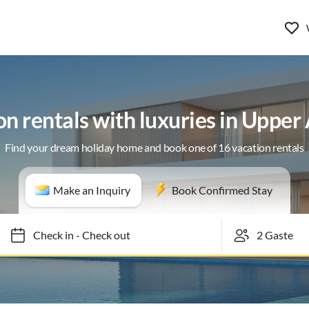
n rentals with luxuries in Upper
Find your dream holiday home and book one of 16 vacation rentals
Make an Inquiry
Book Confirmed Stay
Check in
-
Check out