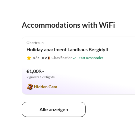
Accommodations with WiFi
4.9
(27)
Obertraun
Holiday apartment Landhaus Bergidyll
4
/ 5
Classification
Fast Responder
€1,009.-
2 guests / 7 Nights
Hidden Gem
Alle anzeigen