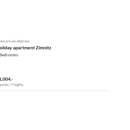
5.0
(3)
terach am Attersee
oliday apartment Zimnitz
 Bedrooms
1,004.-
guests / 7 Nights