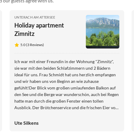
d our guests agree with us.
UNTERACH AM ATTERSEE
Holiday apartment
Zimnitz
5.0 (3 Reviews)
Ich war mit einer Freundin in der Wohnung "Zimnitz",
sie war mit den beiden Schlafzimmern und 2 Bädern
ideal für uns. Frau Schmidt hat uns herzlich empfangen
und wir haben uns von Beginn an wie zuhause
gefühlt!Der Blick vom großen umlaufenden Balkon auf
den See und die Berge war wunderschön, auch bei Regen
hatte man durch die großen Fenster einen tollen
Ausblick. Der Brötchenservice und die frischen Eier von
den eigenen Hühnern jeden Morgen haben uns den Start
in den Tag verschönert. Der eigene Badeplatz ist schattig
Ute Silkens
und gemütlich und die Lage der Wohnung oberhalb des
Sees ist wunderbar ruhig. In ein paar Minuten mit dem