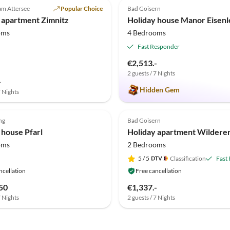
am Attersee
Popular Choice
Bad Goisern
 apartment Zimnitz
Holiday house Manor Eisen
oms
4 Bedrooms
Fast Responder
€2,513.-
2 guests / 7 Nights
-
Hidden Gem
7 Nights
ng
Bad Goisern
 house Pfarl
oms
2 Bedrooms
5
/ 5
Classification
Fast
ncellation
Free cancellation
50
€1,337.-
7 Nights
2 guests / 7 Nights