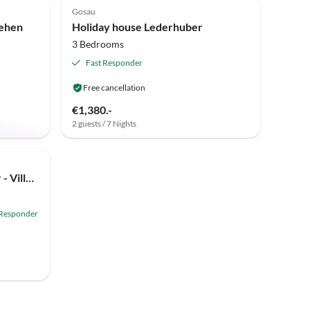
Gosau
lehen
Holiday house Lederhuber
3 Bedrooms
Fast Responder
Free cancellation
€1,380.-
2 guests / 7 Nights
Holiday apartment Wilderer - Villa Salzweg
 Responder