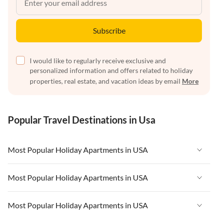
Subscribe
I would like to regularly receive exclusive and
personalized information and offers related to holiday
properties, real estate, and vacation ideas by email
More
Popular Travel Destinations in Usa
Most Popular Holiday Apartments in USA
Vacation Apartments in USA
Most Popular Holiday Apartments in USA
Vacation Apartments in Florida
Vacation Apartments in USA
Most Popular Holiday Apartments in USA
Vacation Apartments in Cape Coral