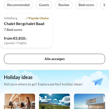
Recommended
Guests
Review
Bedrooms
Sta
4.9
(14)
Top-Listing
Mittelberg
Popular Choice
Chalet Bergchalet Baad
7 Bedrooms
from €5,810.-
2 guests / 7 Nights
Alle anzeigen
Holiday ideas
Not sure where to go? Explore perfect holiday ideas!