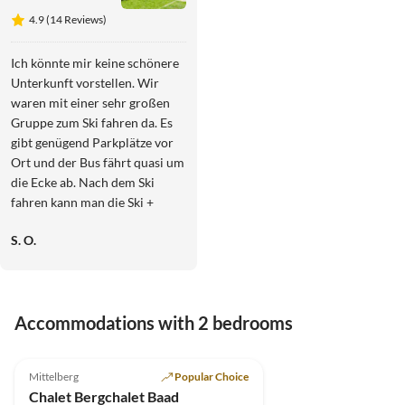
Baad
4.9 (14 Reviews)
Ich könnte mir keine schönere
Unterkunft vorstellen. Wir
waren mit einer sehr großen
Gruppe zum Ski fahren da. Es
gibt genügend Parkplätze vor
Ort und der Bus fährt quasi um
die Ecke ab. Nach dem Ski
fahren kann man die Ski +
Schuhe entspannt im Skikeller
S. O.
abstellen und danach in die
Sauna gehen. Die Küche ist
sehr sehr gut ausgestattet und
es hat uns an nichts gefehlt.
Accommodations with 2 bedrooms
Durch den Frühstücksdienst
konnten wir immer mit
4.9
(14)
Top-Listing
frischen Brötchen und
Mittelberg
Popular Choice
regionaler Wurst und Käse
Chalet Bergchalet Baad
frühstücken. Die Zimmer sind