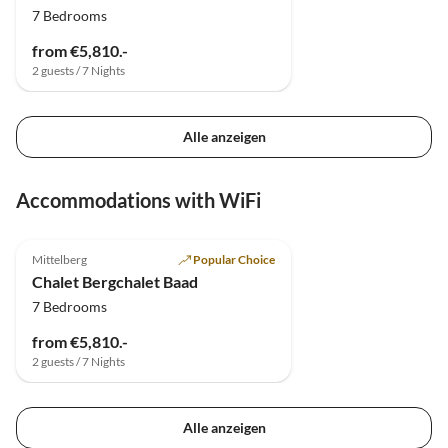
7 Bedrooms
sehr schallisoliert, sodass man
selbst bei starker Lautstärke in
from €5,810.-
der Lounge in den Zimmern
2 guests / 7 Nights
nur wenig bis gar nichts hört
(lediglich die Türen, wenn diese
nicht sanft geschlossen
Alle anzeigen
werden, sondern ins Schloss
fallen). In der Lounge war es
sehr gemütlich und für jeden
Accommodations with WiFi
war Platz. Wir kommen sehr
4.9
(14)
Top-Listing
gerne wieder!
Mittelberg
Popular Choice
Chalet Bergchalet Baad
7 Bedrooms
from €5,810.-
2 guests / 7 Nights
Alle anzeigen