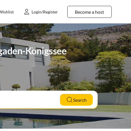
Become a host
Wishlist
Login/Register
sgaden-Königssee
Search