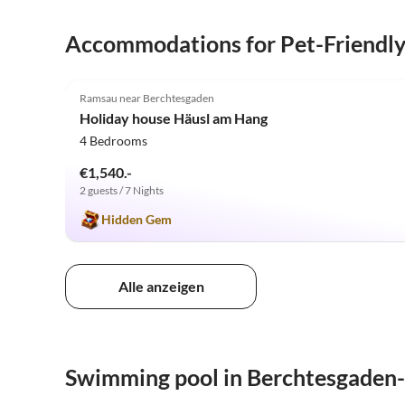
Accommodations for Pet-Friendl
5.0
(7)
Ramsau near Berchtesgaden
Holiday house Häusl am Hang
4 Bedrooms
€1,540.-
2 guests / 7 Nights
Hidden Gem
Alle anzeigen
Swimming pool in Berchtesgaden