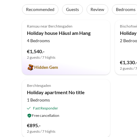
Recommended
Guests
Review
Bedrooms
5.0
(7)
4.8
Ramsau near Berchtesgaden
Bischofsw
Holiday house Häusl am Hang
Holiday
4 Bedrooms
2 Bedro
€1,540.-
2 guests / 7 Nights
€1,330.
Hidden Gem
2 guests / 
Berchtesgaden
Holiday apartment No title
1 Bedrooms
Fast Responder
Free cancellation
€895.-
2 guests / 7 Nights