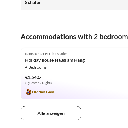
Schäfer
Accommodations with 2 bedroom
5.0
(7)
Ramsau near Berchtesgaden
Holiday house Häusl am Hang
4 Bedrooms
€1,540.-
2 guests / 7 Nights
Hidden Gem
Alle anzeigen