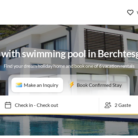
s with swimming pool in Berchte
Find your dream holiday home and book one of 6 vacation rentals
Make an Inquiry
Book Confirmed Stay
Check in
-
Check out