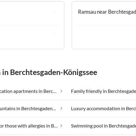
Ramsau near Berchtesga
n in Berchtesgaden-Königssee
Cheap vacation apartments in Berchtesgaden-Königssee
In the mountains in Berchtesgaden-Königssee
Suitable for those with allergies in Berchtesgaden-Königssee