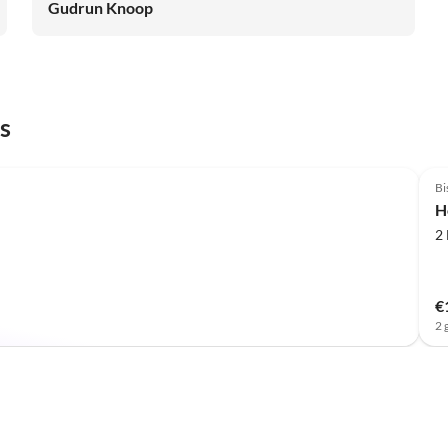
Gudrun Knoop
s
Bi
H
2
€
2 