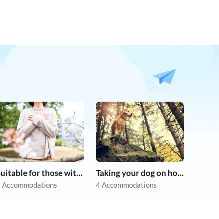
Suitable for those with allergies
Taking your dog on holiday
 Accommodations
4 Accommodations