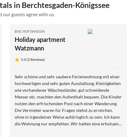
ntals in Berchtesgaden-Königssee
d our guests agree with us.
BISCHOFSWIESEN
Holiday apartment
Watzmann
5.0 (2 Reviews)
Sehr schöne und sehr saubere Ferienwohnung mit einer
hochwertigen und sehr guten Ausstattung. Kleinigkeiten
wie vorhandener Wäscheständer, gut schneidende
Messer etc. machten den Aufenthalt bequem. Die Kinder
nutzen den erfrischenden Pool nach einer Wanderung.
Die Vermieter waren für Fragen stehst zu erreichen,
ohne in irgendeiner Weise aufdringlich zu sein. Ich kann
die Wohnung nur empfehlen. Wir hatten eine erholsame,
abwechslungsreiche Zeit.