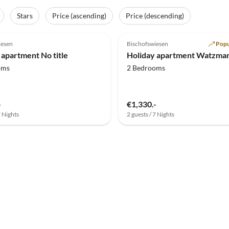
Stars
Price (ascending)
Price (descending)
(5)
Top-Listing
5.0
(2)
iesen
Bischofswiesen
Popu
 apartment No title
Holiday apartment Watzma
oms
2 Bedrooms
-
€1,330.-
7 Nights
2 guests / 7 Nights