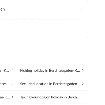
den
Family friendly in Berchtesgaden-Königssee
Fishing holiday in Berchtesgaden-Königssee
Luxury accommodation in Berchtesgaden-Königssee
Secluded location in Berchtesgaden-Königssee
Swimming pool in Berchtesgaden-Königssee
Taking your dog on holiday in Berchtesgaden-Königssee