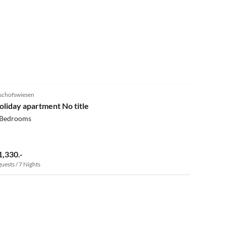
4.8
(5)
schofswiesen
oliday apartment No title
 Bedrooms
1,330.-
guests / 7 Nights