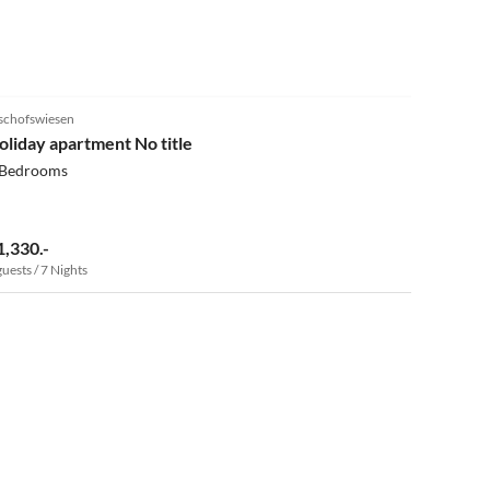
4.8
(5)
schofswiesen
oliday apartment No title
 Bedrooms
1,330.-
guests / 7 Nights