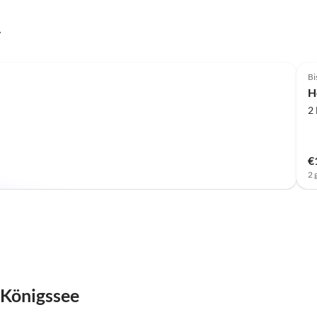
y
Bi
H
2
€
2 
-Königssee