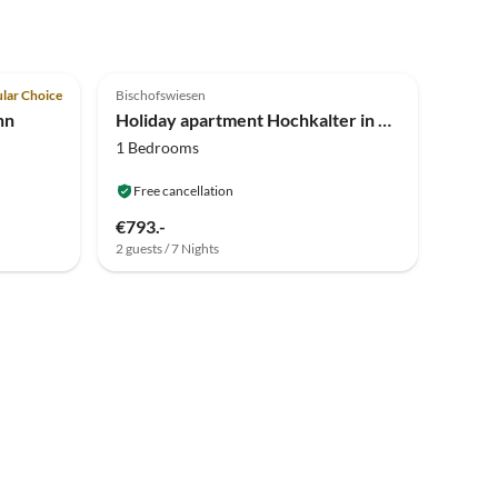
Top-Listing
lar Choice
Bischofswiesen
nn
Holiday apartment Hochkalter in Punzenlehen
1 Bedrooms
Free cancellation
€793.-
2 guests / 7 Nights