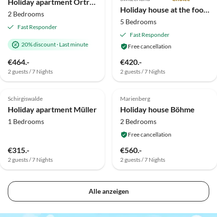
Holiday apartment Ortrun
Holiday house at the foot of the Lilienstein
2 Bedrooms
5 Bedrooms
Fast Responder
Fast Responder
20% discount
·
Last minute
Free cancellation
€464.-
€420.-
2 guests / 7 Nights
2 guests / 7 Nights
5.0
(9)
4.5
(6)
Top-Listing
Schirgiswalde
Marienberg
Holiday apartment Müller
Holiday house Böhme
1 Bedrooms
2 Bedrooms
Free cancellation
€315.-
€560.-
2 guests / 7 Nights
2 guests / 7 Nights
Alle anzeigen