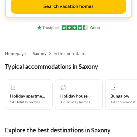
Search vacation homes
Homepage
Saxony
In the mountains
Typical accommodations in Saxony
Holiday apartment
Holiday house
Bungalow
34
Holiday homes
19
Holiday homes
1
Accommodati
Explore the best destinations in Saxony