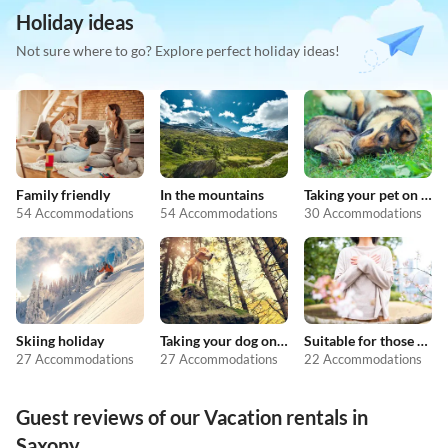
Holiday ideas
Not sure where to go? Explore perfect holiday ideas!
Family friendly
In the mountains
Taking your pet on holiday
54 Accommodations
54 Accommodations
30 Accommodations
Skiing holiday
Taking your dog on holiday
Suitable for those with allergies
27 Accommodations
27 Accommodations
22 Accommodations
Guest reviews of our Vacation rentals in
Saxony