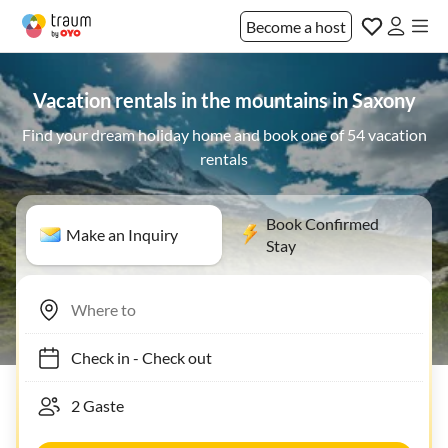
Become a host
Vacation rentals in the mountains in Saxony
Find your dream holiday home and book one of 54 vacation
rentals
Book Confirmed
Make an Inquiry
Stay
Check in
-
Check out