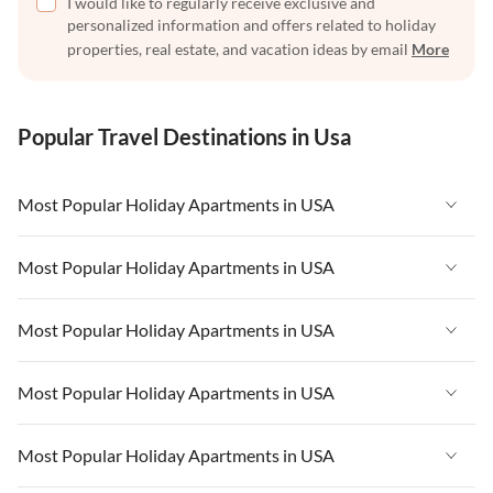
I would like to regularly receive exclusive and
personalized information and offers related to holiday
properties, real estate, and vacation ideas by email
More
Popular Travel Destinations in Usa
Most Popular Holiday Apartments in USA
Vacation Apartments in USA
Most Popular Holiday Apartments in USA
Vacation Apartments in Florida
Vacation Apartments in USA
Most Popular Holiday Apartments in USA
Vacation Apartments in Cape Coral
Vacation Apartments in Florida
Vacation Apartments in New York
Vacation Apartments in USA
Most Popular Holiday Apartments in USA
Vacation Apartments in Cape Coral
Vacation Apartments in California
Vacation Apartments in Florida
Vacation Apartments in New York
Vacation Apartments in USA
Most Popular Holiday Apartments in USA
Vacation Apartments in Hawaii
Vacation Apartments in Cape Coral
Vacation Apartments in California
Vacation Apartments in Florida