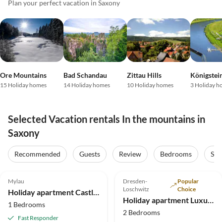
Plan your perfect vacation in Saxony
Ore Mountains
Bad Schandau
Zittau Hills
Königstei
15 Holiday homes
14 Holiday homes
10 Holiday homes
3 Holiday h
Selected Vacation rentals In the mountains in
Saxony
Recommended
Guests
Review
Bedrooms
Sta
4.9
(34)
Top-Listing
5.0
(21)
Top-Listing
Mylau
Dresden-
Popular
Super Host
Loschwitz
Choice
Holiday apartment Castle View
Holiday apartment Luxurious maisonette on the Weißer Hirsch
1 Bedrooms
2 Bedrooms
Fast Responder