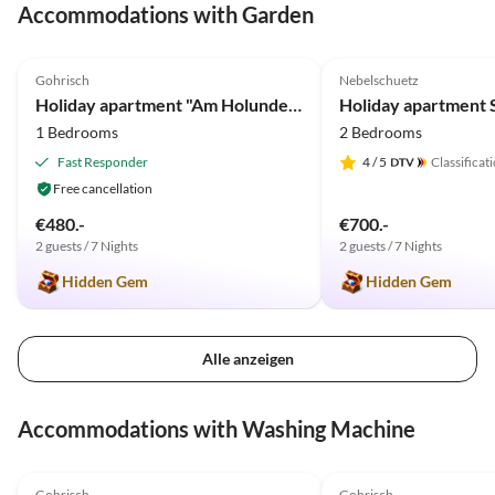
Accommodations with Garden
5.0
(27)
4.9
(20)
Gohrisch
Nebelschuetz
Holiday apartment "Am Holundergrund"
Holiday apartment 
1 Bedrooms
2 Bedrooms
Fast Responder
4
/ 5
Classificat
Free cancellation
€480.-
€700.-
2 guests / 7 Nights
2 guests / 7 Nights
Hidden Gem
Hidden Gem
Alle anzeigen
Accommodations with Washing Machine
5.0
(27)
5.0
(18)
Gohrisch
Gohrisch