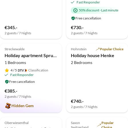
Fast Responder
50% discount
·
Last minute
Free cancellation
€345.-
€730.-
2 guests / 7 Nights
2 guests / 7 Nights
5.0
(18)
4.9
(16)
Streckewalde
Hohnstein
Popular Choice
Holiday apartment Sprunk
Holiday house Henke
1 Bedrooms
2 Bedrooms
4
/ 5
Classification
Fast Responder
Free cancellation
€385.-
2 guests / 7 Nights
Virtual
€740.-
Tour
Hidden Gem
2 guests / 7 Nights
5.0
(14)
Top-Listing
5.0
(13)
Top-Listing
Oberwiesenthal
Saxon
Popular
Family Haven
Switzerland
Choice