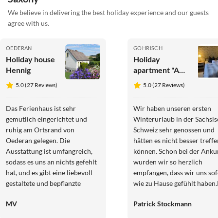
We believe in delivering the best holiday experience and our guests
agree with us.
OEDERAN
GOHRISCH
Holiday house
Holiday
Hennig
apartment "Am
Holundergrund"
5.0 (27 Reviews)
5.0 (27 Reviews)
Das Ferienhaus ist sehr
Wir haben unseren ersten
gemütlich eingerichtet und
Winterurlaub in der Sächsi
ruhig am Ortsrand von
Schweiz sehr genossen und
Oederan gelegen. Die
hätten es nicht besser treffe
Ausstattung ist umfangreich,
können. Schon bei der Anku
sodass es uns an nichts gefehlt
wurden wir so herzlich
hat, und es gibt eine liebevoll
empfangen, dass wir uns sof
gestaltete und bepflanzte
wie zu Hause gefühlt haben
Terasse zum entspannten
Ferienwohnung ist ein echt
MV
Patrick Stockmann
Sitzen. Top sind auch das große
Schmuckstück für zwei
und moderne Bad, sowie das
Personen. Auch für