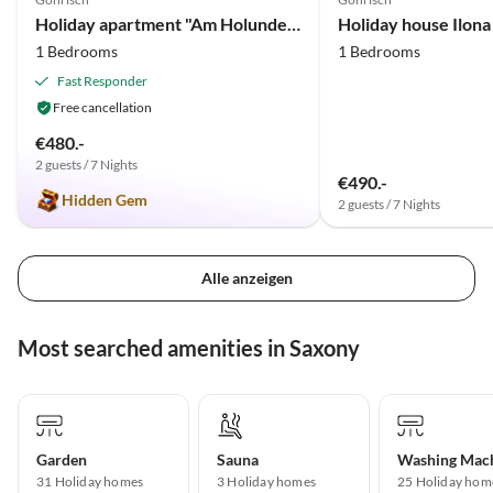
Holiday apartment "Am Holundergrund"
Holiday house Ilona
1 Bedrooms
1 Bedrooms
Fast Responder
Free cancellation
€480.-
2 guests / 7 Nights
€490.-
Hidden Gem
2 guests / 7 Nights
Alle anzeigen
Most searched amenities in Saxony
Garden
Sauna
Washing Mac
31 Holiday homes
3 Holiday homes
25 Holiday hom