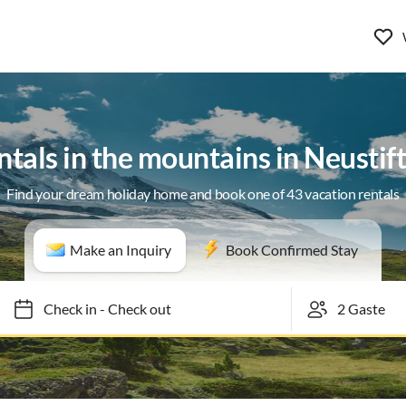
tals in the mountains in Neustift
Find your dream holiday home and book one of 43 vacation rentals
Make an Inquiry
Book Confirmed Stay
Check in
-
Check out