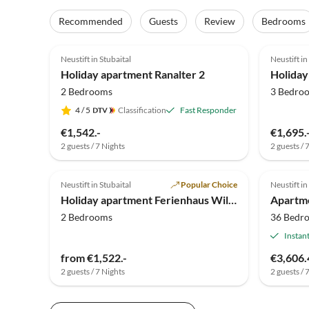
Recommended
Guests
Review
Bedrooms
4.8
(15)
5.0
Neustift in Stubaital
Neustift in
2025 A
Holiday apartment Ranalter 2
2 Bedrooms
3 Bedro
4
/ 5
Classification
Fast Responder
€1,542.-
€1,695.
2 guests / 7 Nights
2 guests / 
4.8
(5)
Neustift in Stubaital
Popular Choice
Neustift in
Holiday apartment Ferienhaus Wilfried
Apartme
2 Bedrooms
36 Bedr
Instan
from €1,522.-
€3,606.
2 guests / 7 Nights
2 guests / 