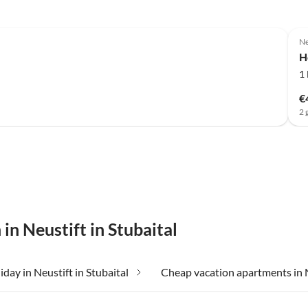
Top-Listing
Ne
H
1
€
2 
in Neustift in Stubaital
iday in Neustift in Stubaital