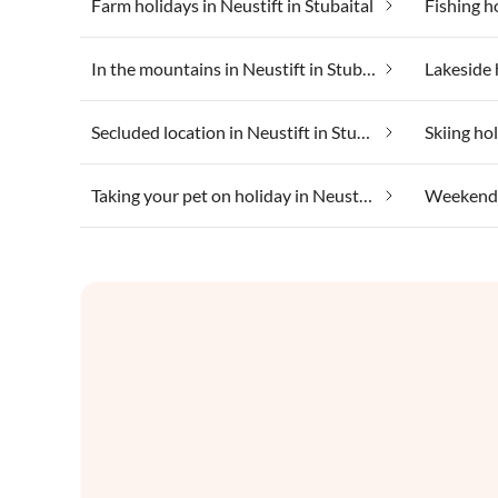
Farm holidays in Neustift in Stubaital
In the mountains in Neustift in Stubaital
Secluded location in Neustift in Stubaital
Skiing hol
Taking your pet on holiday in Neustift in Stubaital