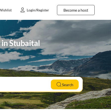
Become a host
Wishlist
Login/Register
 in Stubaital
Search