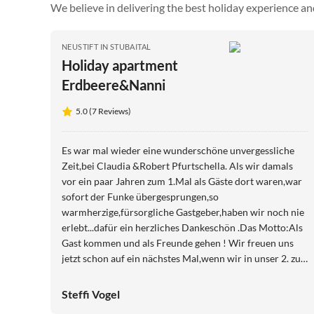
We believe in delivering the best holiday experience an
NEUSTIFT IN STUBAITAL
Holiday apartment
Erdbeere&Nanni
5.0 (7 Reviews)
Es war mal wieder eine wunderschöne unvergessliche
Zeit,bei Claudia &Robert Pfurtschella. Als wir damals
vor ein paar Jahren zum 1.Mal als Gäste dort waren,war
sofort der Funke übergesprungen,so
warmherzige,fürsorgliche Gastgeber,haben wir noch nie
erlebt...dafür ein herzliches Dankeschön .Das Motto:Als
Gast kommen und als Freunde gehen ! Wir freuen uns
jetzt schon auf ein nächstes Mal,wenn wir in unser 2. zu
Hause kommen dürfen. Wir fühlen uns in der Erdbeere
pudelwohl Herzliche Grüße von Steffi &Frank
Steffi Vogel