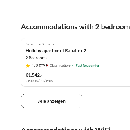
Accommodations with 2 bedroom
4.8
(15)
Neustift in Stubaital
Holiday apartment Ranalter 2
2 Bedrooms
4
/ 5
Classification
Fast Responder
€1,542.-
2 guests / 7 Nights
Alle anzeigen