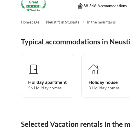
88,346 Accommodations
Homepage
Neustift in Stubaital
In the mountains
Typical accommodations in Neustif
Holiday apartment
Holiday house
56
Holiday homes
3
Holiday homes
Selected Vacation rentals In the m