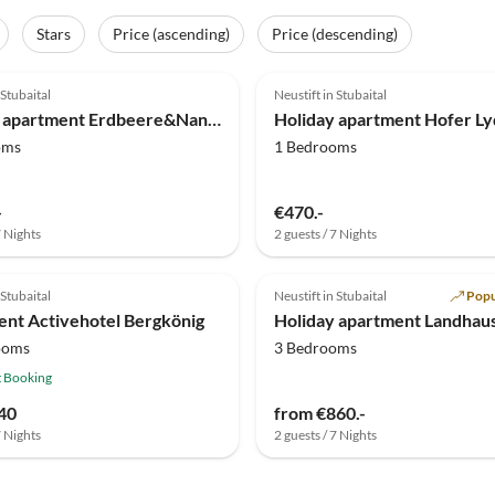
Stars
Price (ascending)
Price (descending)
(7)
Top-Listing
4.9
(6)
 Stubaital
Neustift in Stubaital
ward
Holiday apartment Erdbeere&Nanni
Holiday apartment Hofer Ly
oms
1 Bedrooms
-
€470.-
7 Nights
2 guests / 7 Nights
 Stubaital
Neustift in Stubaital
Popu
nt Activehotel Bergkönig
ooms
3 Bedrooms
t Booking
40
from €860.-
7 Nights
2 guests / 7 Nights