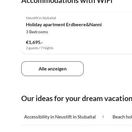
Accommodations with WiFi
5.0
(7)
Neustift in Stubaital
2025 Award
Holiday apartment Erdbeere&Nanni
3 Bedrooms
€1,695.-
2 guests / 7 Nights
Alle anzeigen
Our ideas for your dream vacation 
Accessibility in Neustift in Stubaital
Beach hol