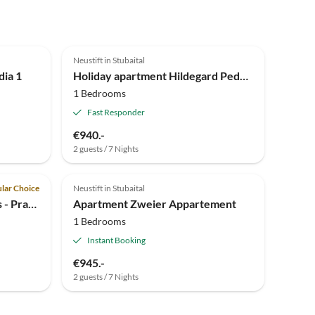
5.0
(6)
Top-Listing
Neustift in Stubaital
dia 1
Holiday apartment Hildegard Pedevilla
1 Bedrooms
Fast Responder
€940.-
2 guests / 7 Nights
lar Choice
Neustift in Stubaital
Holiday apartment Landhaus - Praxmarer
Apartment Zweier Appartement
1 Bedrooms
Instant Booking
€945.-
2 guests / 7 Nights