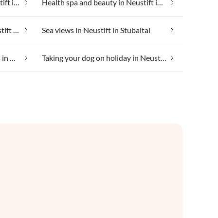
Group accommodation in Neustift in Stubaital
Health spa and beauty in Neustift in Stubaital
Luxury accommodation in Neustift in Stubaital
Sea views in Neustift in Stubaital
Suitable for those with allergies in Neustift in Stubaital
Taking your dog on holiday in Neustift in Stubaital