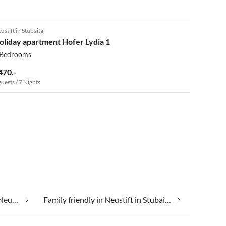
4.9
(6)
ustift in Stubaital
oliday apartment Hofer Lydia 1
 Bedrooms
470.-
guests / 7 Nights
Cheap vacation apartments in Neustift in Stubaital
Family friendly in Neustift in Stubaital