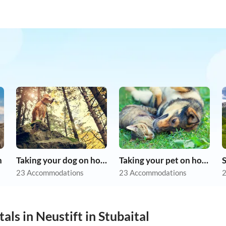
n
Taking your dog on holiday
Taking your pet on holiday
23 Accommodations
23 Accommodations
2
als in Neustift in Stubaital