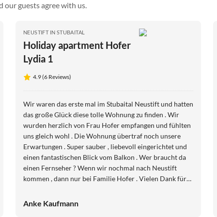
d our guests agree with us.
NEUSTIFT IN STUBAITAL
Holiday apartment Hofer
Lydia 1
4.9 (6 Reviews)
Wir waren das erste mal im Stubaital Neustift und hatten
das große Glück diese tolle Wohnung zu finden . Wir
wurden herzlich von Frau Hofer empfangen und fühlten
uns gleich wohl . Die Wohnung übertraf noch unsere
Erwartungen . Super sauber , liebevoll eingerichtet und
einen fantastischen Blick vom Balkon . Wer braucht da
einen Fernseher ? Wenn wir nochmal nach Neustift
kommen , dann nur bei Familie Hofer . Vielen Dank für
die schöne Zeit bei ihnen . Der Brötchenservice sowie
der leckere Kuchen waren super. Liebe Grüße
Anke Kaufmann