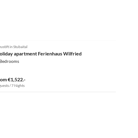
4.8
(5)
ustift in Stubaital
oliday apartment Ferienhaus Wilfried
 Bedrooms
rom €1,522.-
guests / 7 Nights