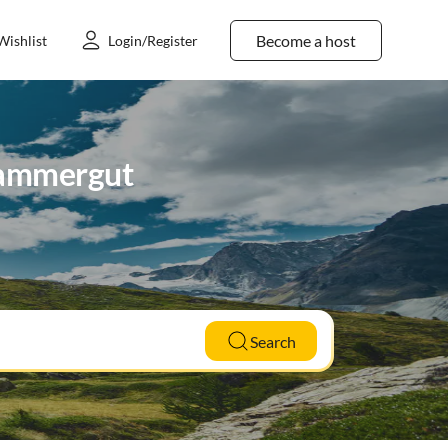
Become a host
Wishlist
Login/Register
zkammergut
Search