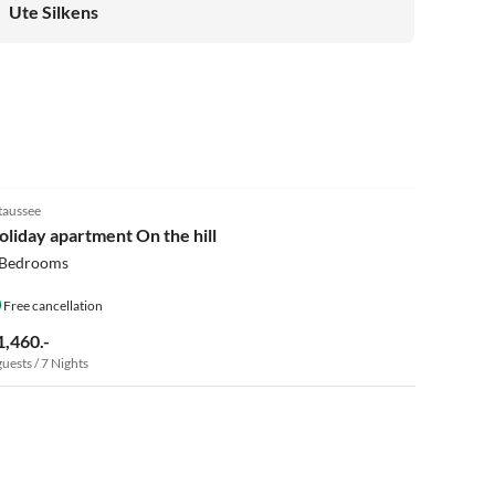
in den Tag verschönert. Der eigene Badeplatz ist schattig
Ute Silkens
und gemütlich und die Lage der Wohnung oberhalb des
Sees ist wunderbar ruhig. In ein paar Minuten mit dem
Auto ist man in Unterach mit Einkaufsmöglichkeiten und
Restaurants. Direkt vom Haus aus kann man schöne
Wanderungen starten.Es war ein rundum gelungener
Urlaub!
5.0
(3)
taussee
oliday apartment On the hill
 Bedrooms
Free cancellation
1,460.-
guests / 7 Nights