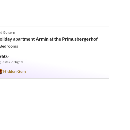
4.9
(11)
d Goisern
oliday apartment Armin at the Primusbergerhof
 Bedrooms
960.-
guests / 7 Nights
Hidden Gem