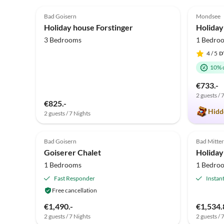
5.0
(27)
4.8
Bad Goisern
Mondsee
Holiday house Forstinger
3 Bedrooms
1 Bedro
4
/ 5
10% 
€733.-
2 guests / 
€825.-
Hidd
2 guests / 7 Nights
Top-Listing
Bad Goisern
Bad Mitte
Goiserer Chalet
Holiday
1 Bedrooms
1 Bedro
Fast Responder
Instan
Free cancellation
€1,490.-
€1,534.
2 guests / 7 Nights
2 guests / 