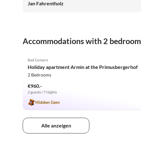
Jan Fahrentholz
Accommodations with 2 bedroom
4.9
(11)
Bad Goisern
Holiday apartment Armin at the Primusbergerhof
2 Bedrooms
€960.-
2 guests / 7 Nights
Hidden Gem
Alle anzeigen