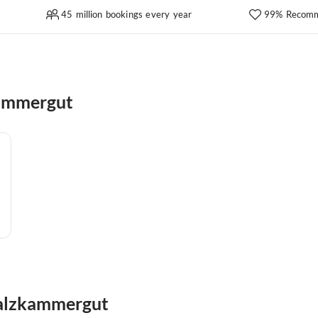
45 million bookings every year
99% Recomm
kammergut
 Salzkammergut