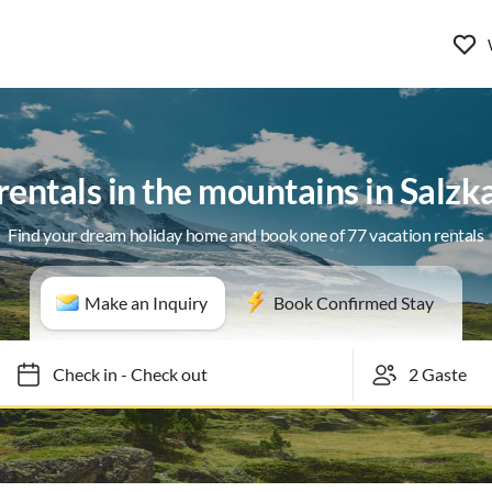
rentals in the mountains in Sal
Find your dream holiday home and book one of 77 vacation rentals
Make an Inquiry
Book Confirmed Stay
Check in
-
Check out