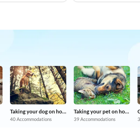
Taking your dog on holiday
Taking your pet on holiday
40 Accommodations
39 Accommodations
3