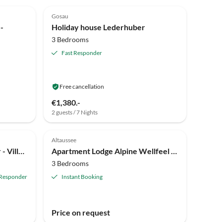
4.8
(1)
Gosau
 -
Holiday house Lederhuber
3 Bedrooms
Fast Responder
Free cancellation
€1,380.-
2 guests / 7 Nights
Altaussee
Holiday apartment Wilderer - Villa Salzweg
Apartment Lodge Alpine Wellfeel für 6 Personen + 2 Zusatzb.
3 Bedrooms
 Responder
Instant Booking
Price on request