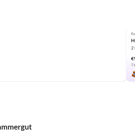
Ba
H
2
€
2 
kammergut