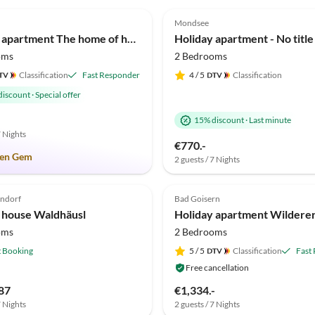
(21)
4.8
(12)
Mondsee
Holiday apartment The home of hawks
Holiday apartment - No title
oms
2 Bedrooms
Classification
Fast Responder
4
/ 5
Classification
discount
·
Special offer
15% discount
·
Last minute
7 Nights
€770.-
en Gem
2 guests / 7 Nights
rndorf
Bad Goisern
 house Waldhäusl
oms
2 Bedrooms
t Booking
5
/ 5
Classification
Fast
Free cancellation
87
€1,334.-
7 Nights
2 guests / 7 Nights