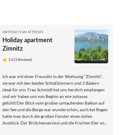
UNTERACH AM ATTERSEE
Holiday apartment
Zimnitz
5.0 (3 Reviews)
Ich war mit einer Freundin in der Wohnung "Zimnitz",
sie war mit den beiden Schlafzimmern und 2 Bädern
ideal für uns. Frau Schmidt hat uns herzlich empfangen
und wir haben uns von Beginn an wie zuhause
gefühlt!Der Blick vom großen umlaufenden Balkon auf
den See und die Berge war wunderschön, auch bei Regen
hatte man durch die großen Fenster einen tollen
Ausblick. Der Brötchenservice und die frischen Eier von
den eigenen Hühnern jeden Morgen haben uns den Start