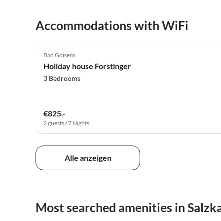
Accommodations with WiFi
5.0
(27)
Bad Goisern
Holiday house Forstinger
3 Bedrooms
€825.-
2 guests / 7 Nights
Alle anzeigen
Most searched amenities in Salz