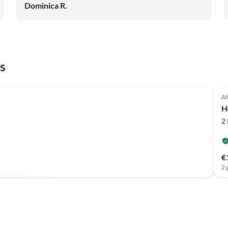
Dominica R.
s
Al
H
2
€
2 