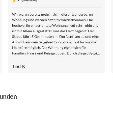
5.0 (8 Reviews)
Wir waren bereits mehrmals in dieser wunderbaren
Wohnung und werden definitiv wiederkommen. Die
hochwertig eingerichtete Wohnung liegt sehr ruhig und
ist mit Allem ausgestattet, was das Herz begehrt. Der
Skibus fährt 5 Gehminuten im Dorfzentrum ab und eine
Abfahrt aus dem Skigebiet Corviglia ist fast bis vor die
Haustüre möglich. Die Wohnung eignet sich für
Familien, Paare und Reisegruppen. Durch die großzügige
Aufteilung und das schnelle Internet kann man hier auch
zur Workation anreisen. Für uns eine absolute
Tim TK
Weiterempfehlung.
bunden