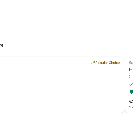
s
Popular Choice
S
H
2
€
2 