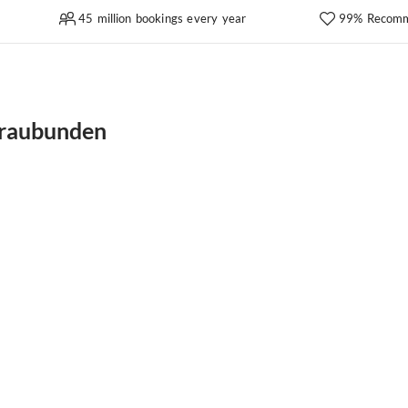
45 million bookings every year
99% Recomm
 Graubunden