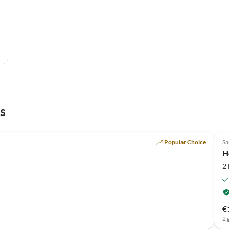
s
Popular Choice
S
H
2
€
2 