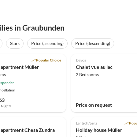
ilies in Graubunden
Stars
Price (ascending)
Price (descending)
(8)
Top-Listing
4.5
(3)
Popular Choice
Davos
Host
 apartment Müller
Chalet vue au lac
oms
2 Bedrooms
esponder
ncellation
63
Price on request
7 Nights
Lantsch/Lenz
Popu
 apartment Chesa Zundra
Holiday house Müller