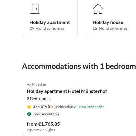
Holiday apartment
Holiday house
29
Holiday homes
12
Holiday homes
Accommodations with 1 bedroom
5.0
(52)
Val Muestair
Holiday apartment Hotel Münsterhof
2 Bedrooms
4
/ 5
Classification
Fast Responder
Free cancellation
from €1,765.85
2 guests / 7 Nights