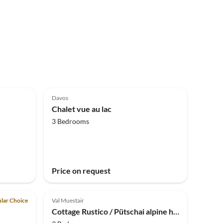
4.9
(2)
Davos
Chalet vue au lac
3 Bedrooms
Price on request
Top-Listing
Top-Listing
lar Choice
Val Muestair
Cottage Rustico / Pütschai alpine hut