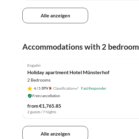
Alle anzeigen
Accommodations with 2 bedroom
5.0
(52)
Engadin
Holiday apartment Hotel Münsterhof
2 Bedrooms
4
/ 5
Classification
Fast Responder
Free cancellation
from €1,765.85
2 guests / 7 Nights
Alle anzeigen