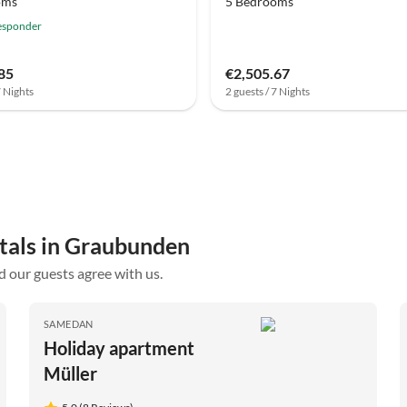
oms
5 Bedrooms
esponder
85
€2,505.67
7 Nights
2 guests / 7 Nights
ntals in Graubunden
d our guests agree with us.
SAMEDAN
Holiday apartment
Müller