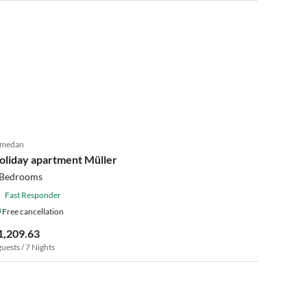
5.0
(8)
amedan
Super Host
oliday apartment Müller
 Bedrooms
Fast Responder
Free cancellation
1,209.63
guests / 7 Nights