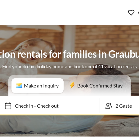
ion rentals for families in Grau
Find your dream holiday home and book one of 41 vacation rentals
Make an Inquiry
Book Confirmed Stay
Check in
-
Check out