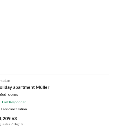
5.0
(8)
amedan
Super Host
oliday apartment Müller
 Bedrooms
Fast Responder
Free cancellation
1,209.63
guests / 7 Nights