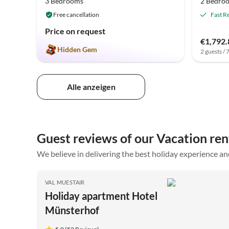
3 Bedrooms
2 Bedro
Free cancellation
Fast R
Price on request
€1,792.
Hidden Gem
2 guests / 
Alle anzeigen
Guest reviews of our Vacation re
We believe in delivering the best holiday experience an
VAL MUESTAIR
Holiday apartment Hotel
Münsterhof