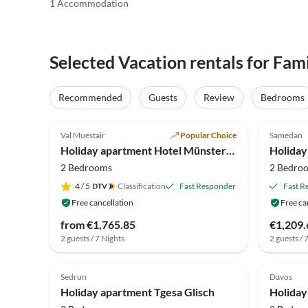
1 Accommodation
Selected Vacation rentals for Fam
Recommended
Guests
Review
Bedrooms
5.0
(52)
5.0
Val Muestair
Popular Choice
Samedan
Super 
Holiday apartment Hotel Münsterhof
Holiday
2 Bedrooms
2 Bedro
4
/ 5
Classification
Fast Responder
Fast R
Free cancellation
Free ca
from €1,765.85
€1,209.
2 guests / 7 Nights
2 guests / 
5.0
(1)
Sedrun
Davos
Holiday apartment Tgesa Glisch
Holiday