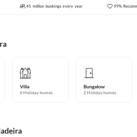
45 million bookings every year
99% Recomm
ra
Villa
Bungalow
6
Holiday homes
2
Holiday homes
Madeira