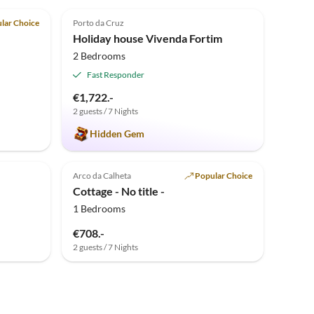
5.0
(2)
lar Choice
Porto da Cruz
Holiday house Vivenda Fortim
2 Bedrooms
Fast Responder
€1,722.-
2 guests / 7 Nights
Hidden Gem
Top-Listing
Arco da Calheta
Popular Choice
Cottage - No title -
1 Bedrooms
€708.-
2 guests / 7 Nights