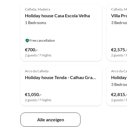
4.9
(14)
4.7
Calheta, Madeira
Calheta, M
Holiday house Casa Escola Velha
Villa P
1 Bedrooms
3 Bedro
Free cancellation
€700.-
€2,575.
2 guests / 7 Nights
2 guests / 
5.0
(1)
5.0
Arco da Calheta
Arco da Ca
Holiday house Tenda - Calhau Grande
Holiday
3 Bedro
€1,050.-
€2,815.
2 guests / 7 Nights
2 guests / 
Alle anzeigen