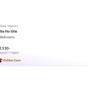
Urlaub bereichert haben. Wir hatten eine unvergessliche
Zeit und können diese Unterkunft jedem wärmstens
empfehlen!
5.0
(1)
lheta, Madeira
lla No title
 Bedrooms
2,510.-
guests / 7 Nights
Hidden Gem