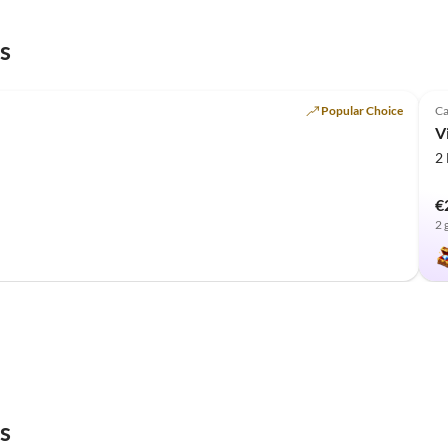
s
Popular Choice
Ca
Vi
2
€
2 
s