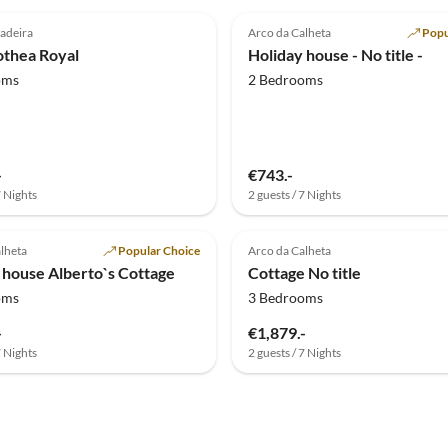
(3)
4.8
(2)
adeira
Arco da Calheta
Popu
rothea Royal
Holiday house - No title -
oms
2 Bedrooms
-
€743.-
7 Nights
2 guests / 7 Nights
(1)
Top-Listing
lheta
Popular Choice
Arco da Calheta
 house Alberto`s Cottage
Cottage No title
oms
3 Bedrooms
-
€1,879.-
7 Nights
2 guests / 7 Nights