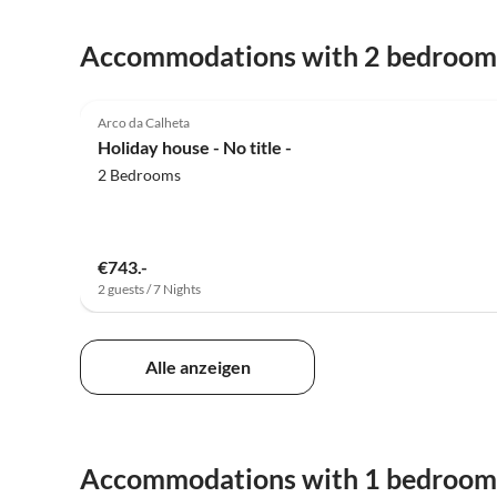
Accommodations with 2 bedroom
4.8
(2)
Arco da Calheta
Holiday house - No title -
2 Bedrooms
€743.-
2 guests / 7 Nights
Alle anzeigen
Accommodations with 1 bedroom