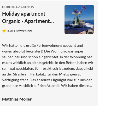
ESTREITO DA CALHETA
Holiday apartment
Organic - Apartment
Casa Biologica
5.0 (1 Bewertung)
Wir hatten die große Ferienwohnung gebucht und
waren absolut begeistert! Die Wohnung war super
sauber, hell und schön eingerichtet. In der Wohnung hat
es uns wirklich an nichts gefehlt. In den Betten haben wir
sehr gut geschlafen. Sehr praktisch ist zudem, dass direkt
an der Straße ein Parkplatz für den Mietwagen zur
Verfügung steht. Das absolute Highlight war für uns der
grandiose Ausblick auf den Atlantik. Wir haben diesen
Panorama-Blick jeden einzelnen Tag in vollen Zügen
genossen! Zudem ist die Lage ideal für Ausflüge. Ein
Matthias Möller
riesiges Dankeschön geht an Frau Janus. Sie hat uns sehr
herzlich aufgenommen und uns mit wertvollen Tipps für
Ausflüge und Restaurantbesuche versorgt, die unseren