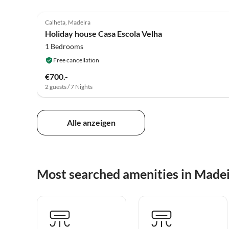
4.9
(14)
Calheta, Madeira
Holiday house Casa Escola Velha
1 Bedrooms
Free cancellation
€700.-
2 guests / 7 Nights
Alle anzeigen
Most searched amenities in Made