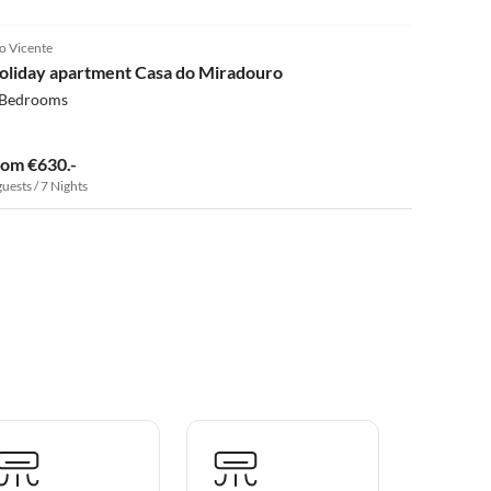
4.9
(12)
o Vicente
oliday apartment Casa do Miradouro
 Bedrooms
rom €630.-
guests / 7 Nights