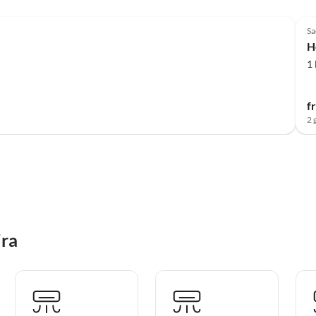
Top-Listing
Sa
H
1
f
2 
ira