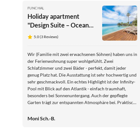
FUNCHAL
Holiday apartment
"Design Suite – Ocean
View & Sound at Praia
5.0 (3 Reviews)
Formosa"
Wir (Familie mit zwei erwachsenen Söhnen) haben uns in
der Ferienwohnung super wohlgefühlt. Zwei
Schlafzimmer und zwei Bäder - perfekt, damit jeder
genug Platz hat. Die Ausstattung ist sehr hochwertig und
sehr geschmackvoll. Ein echtes Highlight ist der Infinity-
Pool mit Blick auf den Atlantik - einfach traumhaft,
besonders bei Sonnenuntergang. Auch der gepflegte
Garten trägt zur entspannten Atmosphäre bei. Praktisch:
Bäcker und Supermarkt liegen direkt gegenüber und
unser Mietwagen stand sicher auf einem überdachten
Moni Sch.-B.
Parkplatz. Ein herzliches Dankeschön an die Gastgeber:
"Stets hilfsbereit und herzlich - klare
Weiterempfehlung."