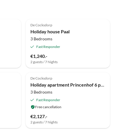
Top-Listing
4.8
(8)
De Cocksdorp
Holiday house Paal
3 Bedrooms
Fast Responder
€1,240.-
2 guests / 7 Nights
De Cocksdorp
Holiday apartment Princenhof 6 personen
3 Bedrooms
Fast Responder
Free cancellation
€2,127.-
2 guests / 7 Nights