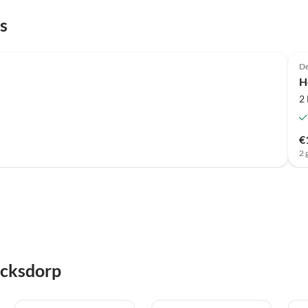
s
Top-Listing
De
H
2
€
2 
ocksdorp