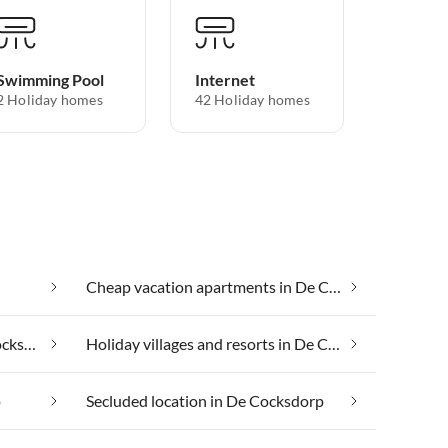
Swimming Pool
Internet
2 Holiday homes
42 Holiday homes
Cheap vacation apartments in De Cocksdorp
Health spa and beauty in De Cocksdorp
Holiday villages and resorts in De Cocksdorp
p
Secluded location in De Cocksdorp