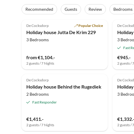
Recommended
Guests
Review
Bedrooms
4.8
(16)
Top-Listing
5.0
De Cocksdorp
Popular Choice
De Cocks
Holiday house Jutta De Krim 229
Holiday
3 Bedrooms
3 Bedro
Fast R
from €1,104.-
€945.-
2 guests / 7 Nights
2 guests / 
De Cocksdorp
De Cocks
Holiday house Behind the Rugediek
2 Bedrooms
3 Bedro
Fast Responder
€1,411.-
€1,332.
2 guests / 7 Nights
2 guests / 