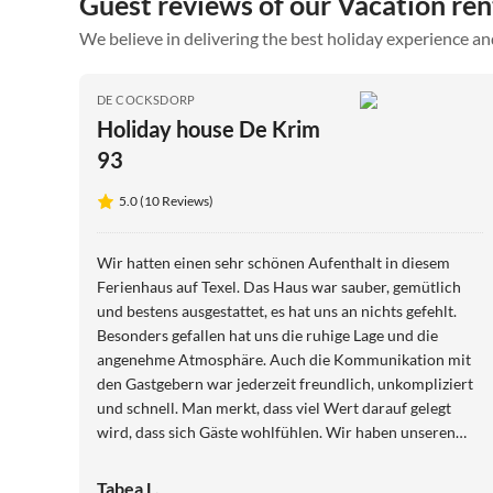
Guest reviews of our Vacation re
We believe in delivering the best holiday experience an
DE COCKSDORP
Holiday house De Krim
93
5.0 (10 Reviews)
Wir hatten einen sehr schönen Aufenthalt in diesem
Ferienhaus auf Texel. Das Haus war sauber, gemütlich
und bestens ausgestattet, es hat uns an nichts gefehlt.
Besonders gefallen hat uns die ruhige Lage und die
angenehme Atmosphäre. Auch die Kommunikation mit
den Gastgebern war jederzeit freundlich, unkompliziert
und schnell. Man merkt, dass viel Wert darauf gelegt
wird, dass sich Gäste wohlfühlen. Wir haben unseren
Urlaub sehr genossen und würden das Ferienhaus
jederzeit weiterempfehlen.
Tabea L.