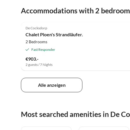
Accommodations with 2 bedroom
4.9
(10)
De Cocksdorp
Chalet Ploen's Strandläufer.
2 Bedrooms
Fast Responder
€903.-
2 guests / 7 Nights
Alle anzeigen
Most searched amenities in De C