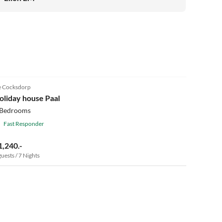
4.8
(8)
 Cocksdorp
oliday house Paal
 Bedrooms
Fast Responder
1,240.-
guests / 7 Nights