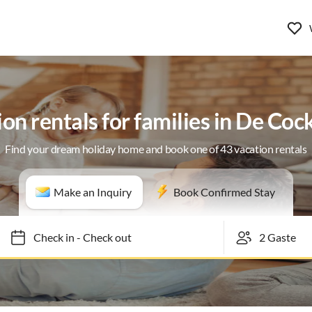
on rentals for families in De Co
Find your dream holiday home and book one of 43 vacation rentals
Make an Inquiry
Book Confirmed Stay
Check in
-
Check out