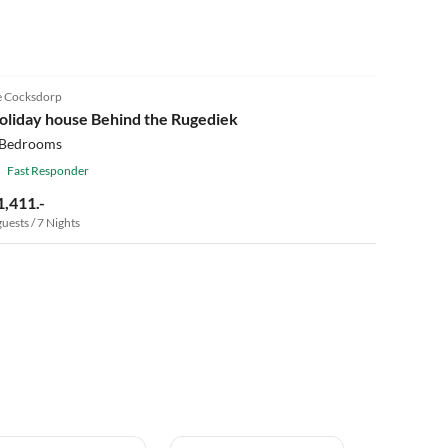
 Cocksdorp
oliday house Behind the Rugediek
 Bedrooms
Fast Responder
1,411.-
guests / 7 Nights