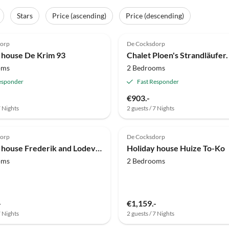
Stars
Price (ascending)
Price (descending)
(10)
4.9
(10)
dorp
De Cocksdorp
 house De Krim 93
Chalet Ploen's Strandläufer.
oms
2 Bedrooms
esponder
Fast Responder
€903.-
7 Nights
2 guests / 7 Nights
dorp
De Cocksdorp
Holiday house Frederik and Lodevika
Holiday house Huize To-Ko
oms
2 Bedrooms
-
€1,159.-
7 Nights
2 guests / 7 Nights