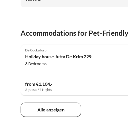
Accommodations for Pet-Friendl
4.8
(16)
De Cocksdorp
Holiday house Jutta De Krim 229
3 Bedrooms
from €1,104.-
2 guests / 7 Nights
Alle anzeigen