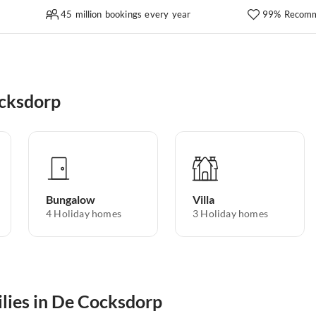
45 million bookings every year
99% Recomm
ocksdorp
Bungalow
Villa
4
Holiday homes
3
Holiday homes
ilies in De Cocksdorp