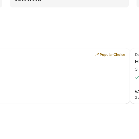
Radtouren, Wanderungen und vieles mehr. Urlaub zum
wohlfühlen von Anfang an - Wir kommen sehr gerne
wieder!
y
Top-Listing
Popular Choice
De
H
3
€
2 