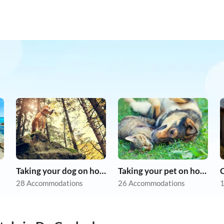
Taking your dog on holiday
Taking your pet on holiday
28 Accommodations
26 Accommodations
1