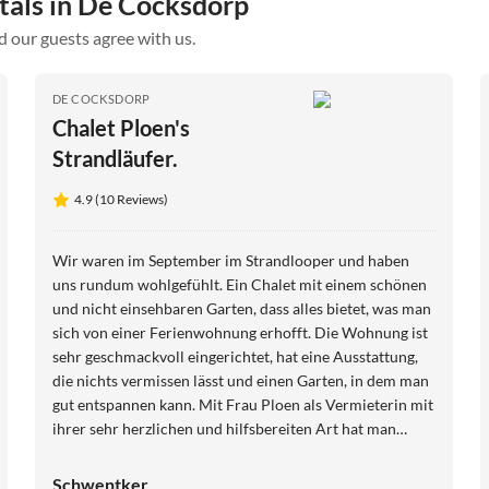
ntals in De Cocksdorp
d our guests agree with us.
DE COCKSDORP
Chalet Ploen's
Strandläufer.
4.9 (10 Reviews)
Wir waren im September im Strandlooper und haben
uns rundum wohlgefühlt. Ein Chalet mit einem schönen
und nicht einsehbaren Garten, dass alles bietet, was man
sich von einer Ferienwohnung erhofft. Die Wohnung ist
sehr geschmackvoll eingerichtet, hat eine Ausstattung,
die nichts vermissen lässt und einen Garten, in dem man
gut entspannen kann. Mit Frau Ploen als Vermieterin mit
ihrer sehr herzlichen und hilfsbereiten Art hat man
immer eine sehr gute Ansprechpartnerin. Die Anlage ist
sehr gepflegt und ein guter Ausgangspunkt für schöne
Schwentker