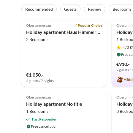
Recommended
Guests
Review
Bedrooms
5.0
(24)
5.0
Oberammergau
Popular Choice
Oberamme
Holiday apartment Haus Himmelreich
Holiday
2 Bedrooms
1 Bedro
4
/ 5
Free ca
€910.-
2 guests / 
€1,050.-
Hidd
2 guests / 7 Nights
4.3
(1)
5.0
Oberammergau
Oberamme
Holiday apartment No title
Holiday
1 Bedrooms
3 Bedro
Fast Responder
Free cancellation