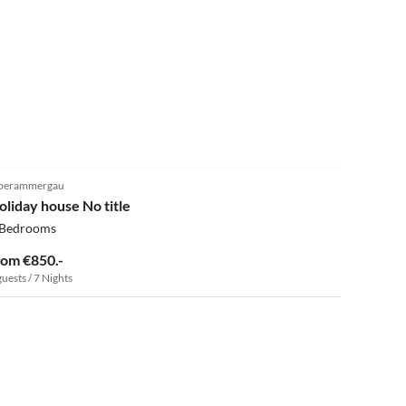
5.0
(1)
berammergau
oliday house No title
 Bedrooms
rom €850.-
guests / 7 Nights