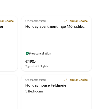
4.7
(3)
lar Choice
Oberammergau
Popular Choice
ler
Holiday apartment Inge Mörschburger
Free cancellation
€490.-
2 guests / 7 Nights
Top-Listing
Oberammergau
Popular Choice
Holiday house Feldmeier
3 Bedrooms