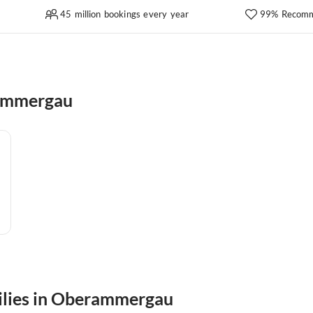
45 million bookings every year
99% Recomm
rammergau
milies in Oberammergau