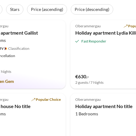
Stars
Price (ascending)
Price (descending)
(14)
5.0
(8)
rgau
Oberammergau
Popu
 apartment Gallist
Holiday apartment Lydia Kil
oms
Fast Responder
Classification
ncellation
7 Nights
€630.-
en Gem
2 guests / 7 Nights
(1)
rgau
Popular Choice
Oberammergau
 house No title
Holiday apartment No title
oms
1 Bedrooms