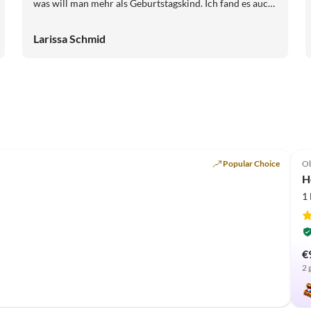
was will man mehr als Geburtstagskind. Ich fand es auch
so schön das ich eine kleine Geburtstagsüberraschung
vor der Tür liegen hatte, das ist nicht Selbstverständlich
Larissa Schmid
gewesen und hat mich umso mehr gefreut. Und unsere
Hunde waren herzlich willkommen, das ist auch immer
toll. Diese 3 Tage waren einfach perfekt, DANKE an
euch, ganz liebe Grüße Richy und Larissa und Servus
Popular Choice
O
H
1
€
2 