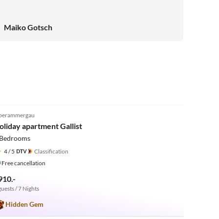
Maiko Gotsch
5.0
(14)
berammergau
oliday apartment Gallist
 Bedrooms
4
/ 5
Classification
Free cancellation
910.-
guests / 7 Nights
Hidden Gem