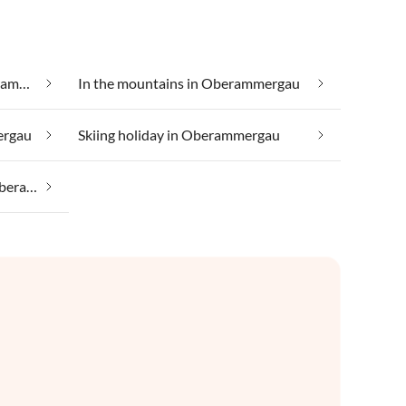
Group accommodation in Oberammergau
In the mountains in Oberammergau
ergau
Skiing holiday in Oberammergau
Taking your pet on holiday in Oberammergau