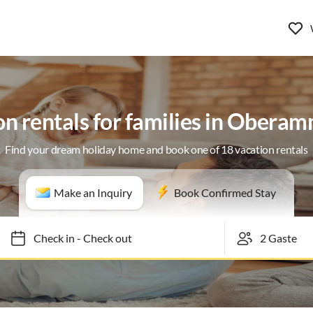
on rentals for families in Obera
Find your dream holiday home and book one of 18 vacation rentals
Make an Inquiry
Book Confirmed Stay
Check in
-
Check out