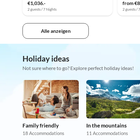
€1,036.-
from €8
2 guests / 7 Nights
2 guests / 
Alle anzeigen
Holiday ideas
Not sure where to go? Explore perfect holiday ideas!
Family friendly
In the mountains
18 Accommodations
11 Accommodations