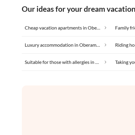
Our ideas for your dream vacati
Cheap vacation apartments in Oberammergau
Family f
Luxury accommodation in Oberammergau
Riding h
Suitable for those with allergies in Oberammergau