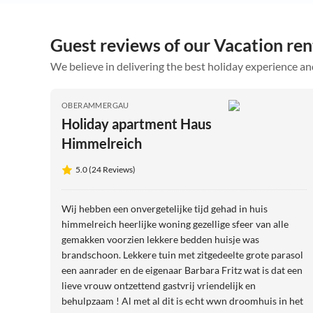
Guest reviews of our Vacation re
We believe in delivering the best holiday experience an
OBERAMMERGAU
Holiday apartment Haus
Himmelreich
5.0 (24 Reviews)
Wij hebben een onvergetelijke tijd gehad in huis
himmelreich heerlijke woning gezellige sfeer van alle
gemakken voorzien lekkere bedden huisje was
brandschoon. Lekkere tuin met zitgedeelte grote parasol
een aanrader en de eigenaar Barbara Fritz wat is dat een
lieve vrouw ontzettend gastvrij vriendelijk en
behulpzaam ! Al met al dit is echt wwn droomhuis in het