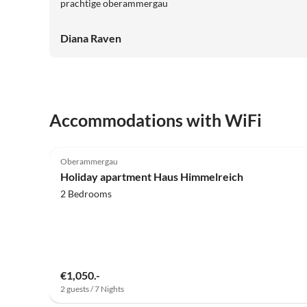
prachtige oberammergau
Diana Raven
Accommodations with WiFi
5.0
(24)
Oberammergau
Holiday apartment Haus Himmelreich
2 Bedrooms
€1,050.-
2 guests / 7 Nights