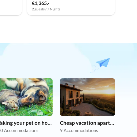
€1,365.-
2 guests / 7 Nights
Taking your pet on holiday
Cheap vacation apartments
0 Accommodations
9 Accommodations