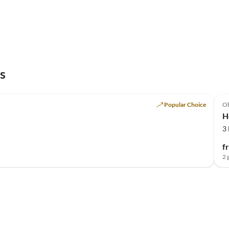
s
Popular Choice
O
H
3
f
2 