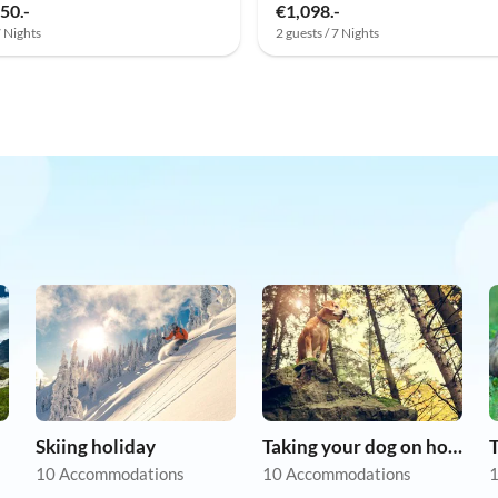
50.-
€1,098.-
7 Nights
2 guests / 7 Nights
Skiing holiday
Taking your dog on holiday
10 Accommodations
10 Accommodations
1