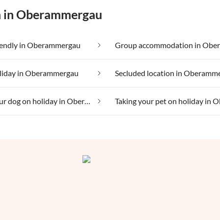
on in Oberammergau
riendly in Oberammergau
oliday in Oberammergau
Secluded location in Oberamm
Taking your dog on holiday in Oberammergau