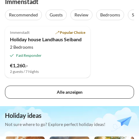
Immenstadt
Recommended
Guests
Review
Bedrooms
Sta
5.0
(6)
Immenstadt
Popular Choice
Holiday house Landhaus Seiband
2 Bedrooms
Fast Responder
€1,260.-
2 guests / 7 Nights
Alle anzeigen
Holiday ideas
Not sure where to go? Explore perfect holiday ideas!