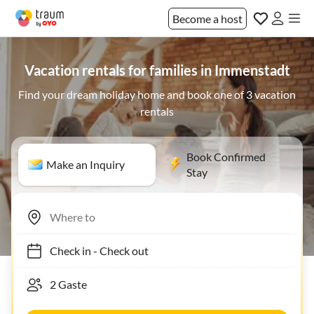
Become a host
Vacation rentals for families in Immenstadt
Find your dream holiday home and book one of 3 vacation
rentals
Book Confirmed
Make an Inquiry
Stay
Check in
-
Check out