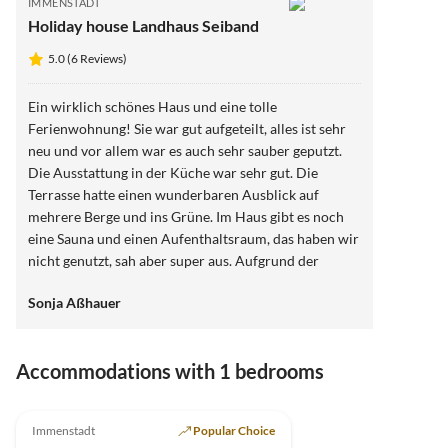
IMMENSTADT
Holiday house Landhaus Seiband
5.0 (6 Reviews)
Ein wirklich schönes Haus und eine tolle
Ferienwohnung! Sie war gut aufgeteilt, alles ist sehr
neu und vor allem war es auch sehr sauber geputzt.
Die Ausstattung in der Küche war sehr gut. Die
Terrasse hatte einen wunderbaren Ausblick auf
mehrere Berge und ins Grüne. Im Haus gibt es noch
eine Sauna und einen Aufenthaltsraum, das haben wir
nicht genutzt, sah aber super aus. Aufgrund der
Einzellage ist es ein Stück zum nächsten Bäcker, hier
Sonja Aßhauer
kann aber ein Brötchenservice in Anspruch
genommen werden. Die Lage ist ansonsten wirklich
sehr zentral für Ausflüge im Allgäu. Der Vermieter ist
Accommodations with 1 bedrooms
wirklich sehr freundlich und wirklich daran
interessiert, dass man sich wohl fühlt. Er ist
5.0
(6)
regelmäßig vor Ort ansprechbar und gibt auch gute
Immenstadt
Popular Choice
Tipps für Gastronomie und Ausflüge.