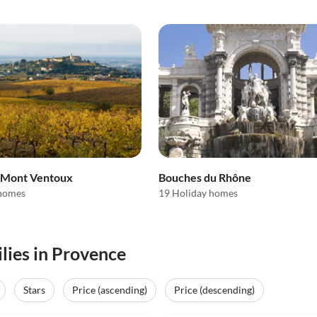
- Mont Ventoux
Bouches du Rhône
 homes
19 Holiday homes
ilies in Provence
Stars
Price (ascending)
Price (descending)
(11)
4.9
(6)