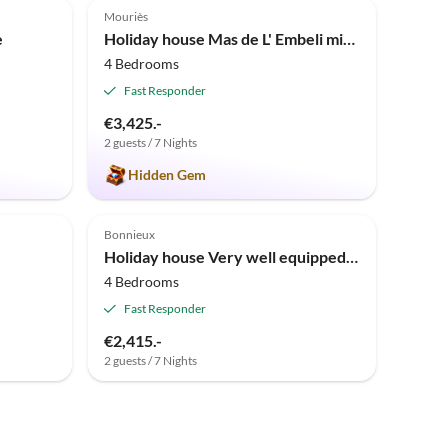
Mouriès
e
Holiday house Mas de L' Embeli mit Pool
4 Bedrooms
Fast Responder
€3,425.-
2 guests / 7 Nights
Hidden Gem
Top-Listing
Bonnieux
Holiday house Very well equipped holiday house with great outdoor area - 807 BON
4 Bedrooms
Fast Responder
€2,415.-
2 guests / 7 Nights