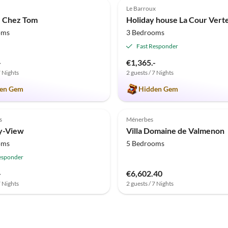
Le Barroux
e Chez Tom
Holiday house La Cour Vert
oms
3 Bedrooms
Fast Responder
-
€1,365.-
7 Nights
2 guests / 7 Nights
en Gem
Hidden Gem
s
Ménerbes
ky-View
Villa Domaine de Valmenon
oms
5 Bedrooms
esponder
-
€6,602.40
7 Nights
2 guests / 7 Nights