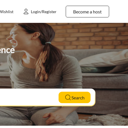
Become a host
Wishlist
Login/Register
ence
Search