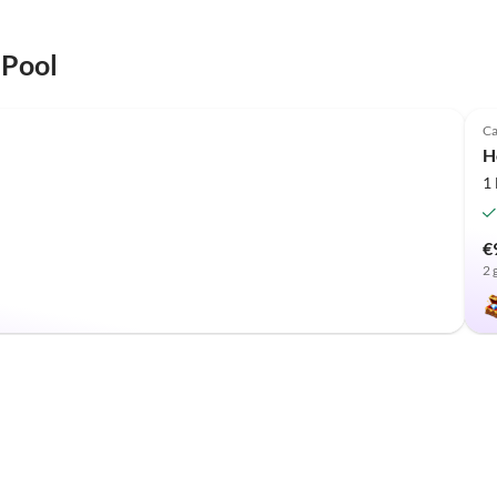
 Pool
Ca
H
1
€
2 