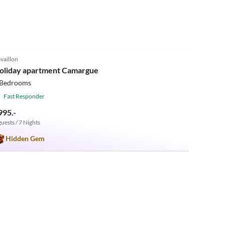
5.0
(10)
vaillon
oliday apartment Camargue
 Bedrooms
Fast Responder
995.-
guests / 7 Nights
Hidden Gem