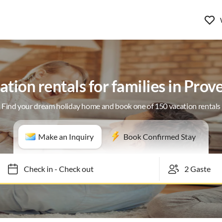
ation rentals for families in Prov
Find your dream holiday home and book one of 150 vacation rentals
Make an Inquiry
Book Confirmed Stay
Check in
-
Check out