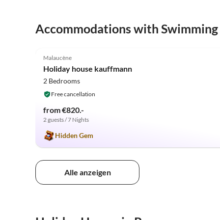
Accommodations with Swimming
4.9
(20)
Malaucène
Holiday house kauffmann
2 Bedrooms
Free cancellation
from €820.-
2 guests / 7 Nights
Hidden Gem
Alle anzeigen