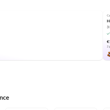
Ca
H
3
€
2 
ence