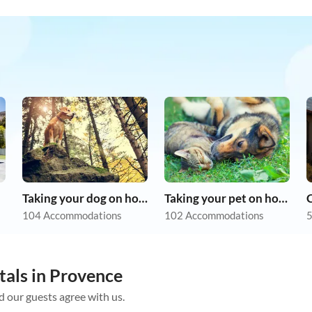
Taking your dog on holiday
Taking your pet on holiday
104 Accommodations
102 Accommodations
5
tals in Provence
d our guests agree with us.