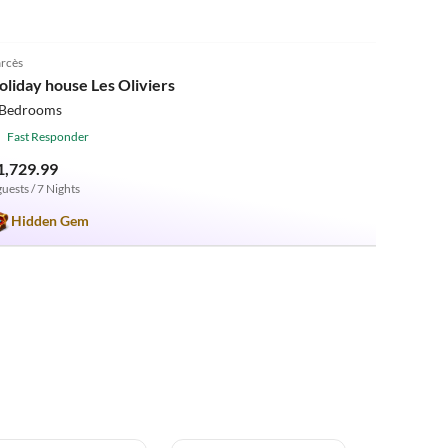
5.0
(8)
rcès
oliday house Les Oliviers
 Bedrooms
Fast Responder
1,729.99
guests / 7 Nights
Hidden Gem