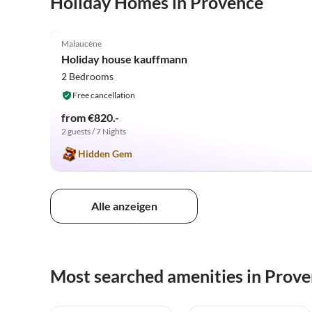
Holiday Homes in Provence
4.9
(20)
Malaucène
Holiday house kauffmann
2 Bedrooms
Free cancellation
from €820.-
2 guests / 7 Nights
Hidden Gem
Alle anzeigen
Most searched amenities in Prov