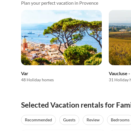
Plan your perfect vacation in Provence
Var
Vaucluse 
48 Holiday homes
31 Holiday
Selected Vacation rentals for Fam
Recommended
Guests
Review
Bedrooms
4.8
(25)
Top-Listing
4.9