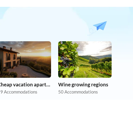
Cheap vacation apartments
Wine growing regions
9 Accommodations
50 Accommodations