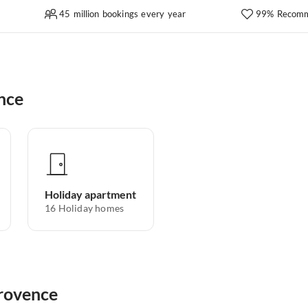
45 million bookings every year
99% Recomm
nce
Holiday apartment
16
Holiday homes
Provence