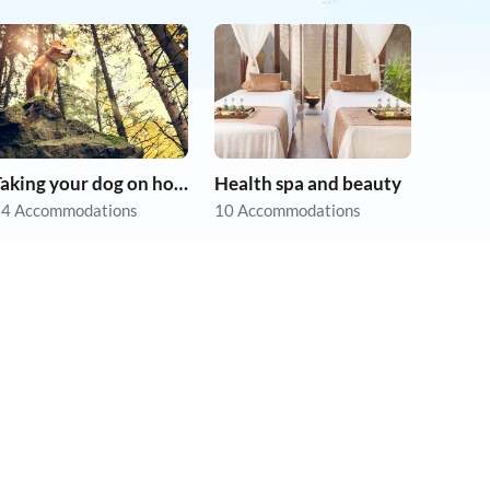
Taking your dog on holiday
Health spa and beauty
4 Accommodations
10 Accommodations