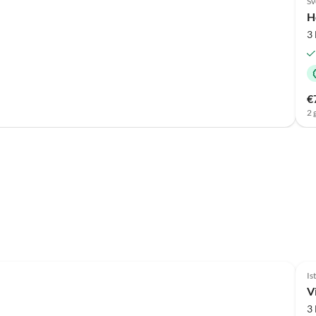
Sv
H
3
€
2 
Is
Vi
3