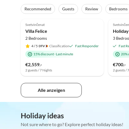
Recommended
Guests
Review
Bedrooms
5.0
(8)
4.9
Svetvinčenat
Svetvinčen
Villa Felice
Holiday
2 Bedrooms
3 Bedro
4
/ 5
Classification
Fast Responder
Fast R
15% discount
·
Last minute
20% 
€2,559.-
€700.-
2 guests / 7 Nights
2 guests / 
Alle anzeigen
Holiday ideas
Not sure where to go? Explore perfect holiday ideas!