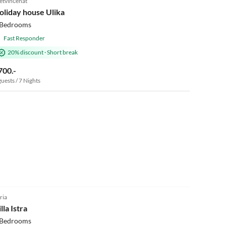
etvinčenat
oliday house Ulika
 Bedrooms
Fast Responder
20% discount
·
Short break
700.-
guests / 7 Nights
tria
lla Istra
 Bedrooms