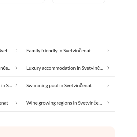
Cheap vacation apartments in Svetvinčenat
Family friendly in Svetvinčenat
Health spa and beauty in Svetvinčenat
Luxury accommodation in Svetvinčenat
Suitable for those with allergies in Svetvinčenat
Swimming pool in Svetvinčenat
enat
Wine growing regions in Svetvinčenat