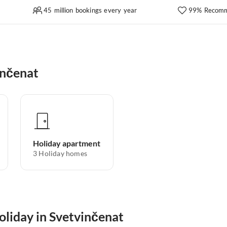
45 million bookings every year
99% Recomm
inčenat
Holiday apartment
3
Holiday homes
oliday in Svetvinčenat