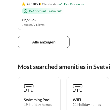
4
/ 5
Classification
Fast Responder
15% discount
·
Last minute
€2,559.-
2 guests / 7 Nights
Alle anzeigen
Most searched amenities in Svetv
Swimming Pool
WiFi
19 Holiday homes
21 Holiday homes