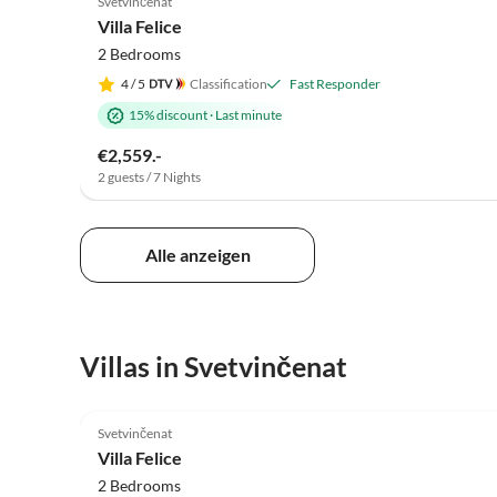
Svetvinčenat
Villa Felice
2 Bedrooms
4
/ 5
Classification
Fast Responder
15% discount
·
Last minute
€2,559.-
2 guests / 7 Nights
Alle anzeigen
Villas in Svetvinčenat
5.0
(8)
Svetvinčenat
Villa Felice
2 Bedrooms