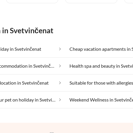
 in Svetvinčenat
iday in Svetvinčenat
Group accommodation in Svetvinčenat
location in Svetvinčenat
Taking your pet on holiday in Svetvinčenat
Weekend Wellness in Svetvinč