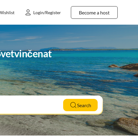
Become a host
Wishlist
Login/Register
 Svetvinčenat
Search