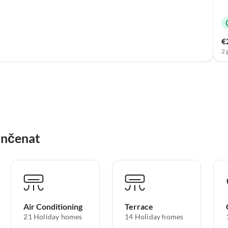
€
2 
inčenat
Air Conditioning
Terrace
21 Holiday homes
14 Holiday homes