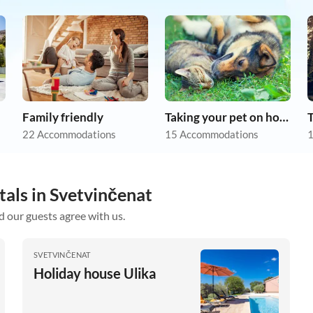
Family friendly
Taking your pet on holiday
22 Accommodations
15 Accommodations
1
tals in Svetvinčenat
d our guests agree with us.
SVETVINČENAT
Holiday house Ulika