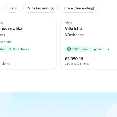
Stars
Price (ascending)
Price (descending)
(2)
at
Istria
 house Ulika
Villa Istra
oms
3 Bedrooms
esponder
discount
·
Short break
10% discount
·
Special offer
€2,090.15
7 Nights
2 guests / 7 Nights