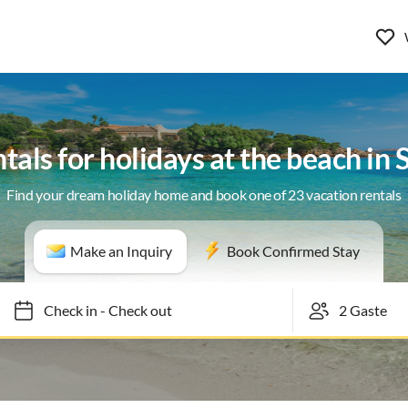
tals for holidays at the beach in
Find your dream holiday home and book one of 23 vacation rentals
Make an Inquiry
Book Confirmed Stay
Check in
-
Check out