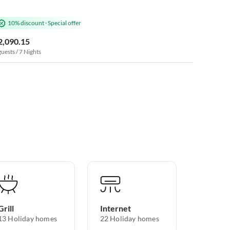
10% discount
·
Special offer
2,090.15
guests / 7 Nights
Grill
Internet
13 Holiday homes
22 Holiday homes