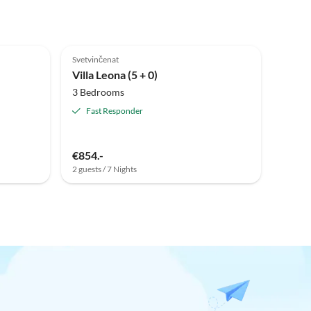
Svetvinčenat
Villa Leona (5 + 0)
3 Bedrooms
Fast Responder
€854.-
2 guests / 7 Nights